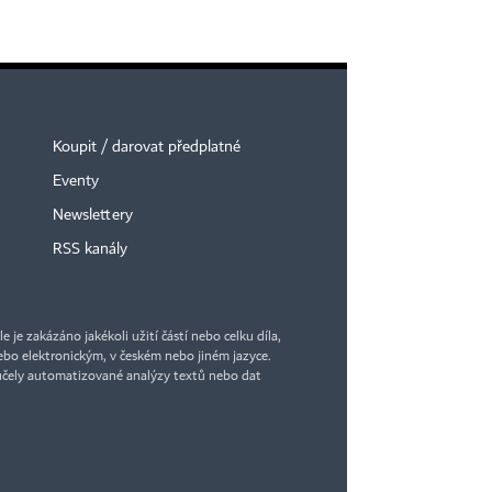
Koupit / darovat předplatné
Eventy
Newslettery
RSS kanály
je zakázáno jakékoli užití částí nebo celku díla,
bo elektronickým, v českém nebo jiném jazyce.
účely automatizované analýzy textů nebo dat