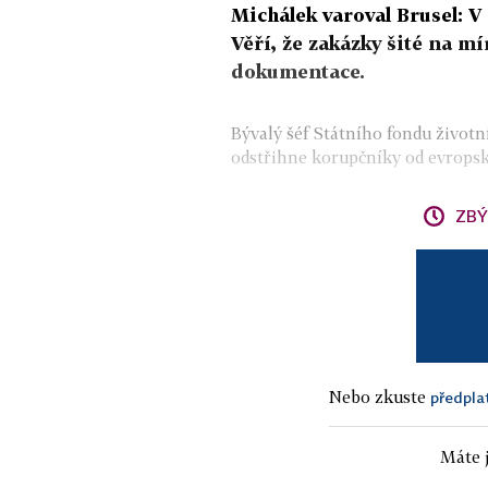
Michálek varoval Brusel: 
Věří, že zakázky šité na m
dokumentace.
Bývalý šéf Státního fondu životn
odstřihne korupčníky od evropský
ZBÝ
Nebo zkuste
předpla
Máte j