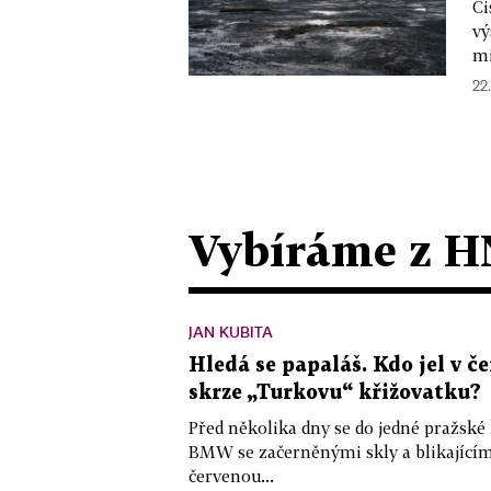
Či
vý
mi
22.
Vybíráme z H
JAN KUBITA
Hledá se papaláš. Kdo jel v
skrze „Turkovu“ křižovatku?
Před několika dny se do jedné pražské
BMW se začerněnými skly a blikající
červenou...