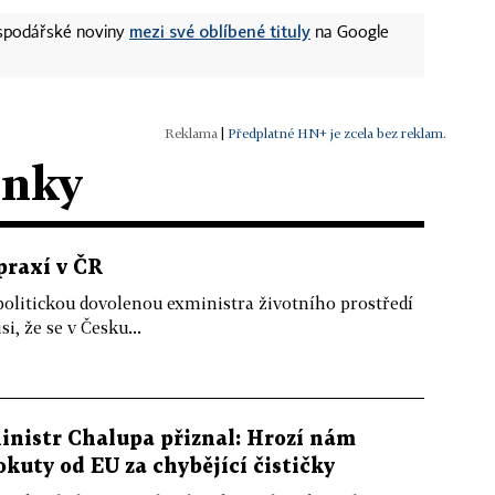
mezi své oblíbené tituly
ospodářské noviny
na Google
|
Předplatné HN+ je zcela bez reklam.
ánky
praxí v ČR
politickou dovolenou exministra životního prostředí
i, že se v Česku...
inistr Chalupa přiznal: Hrozí nám
okuty od EU za chybějící čističky