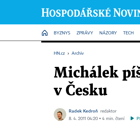
HOME
BYZNYS
ZPRÁVY
NÁZORY
TECH
HN.cz
›
Archiv
Michálek píš
v Česku
Radek Kedroň
redaktor
P
8. 4. 2011 04:20 ▪ 4 min. čtení