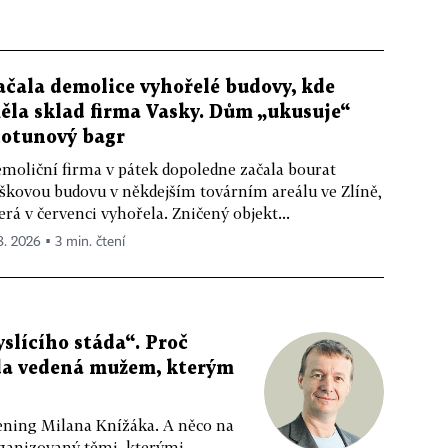
ačala demolice vyhořelé budovy, kde
ěla sklad firma Vasky. Dům „ukusuje“
totunový bagr
moliční firma v pátek dopoledne začala bourat
škovou budovu v někdejším továrním areálu ve Zlíně,
erá v červenci vyhořela. Zničený objekt...
 8. 2026 ▪ 3 min. čtení
slícího stáda“. Proč
da vedená mužem, kterým
ppening Milana Knížáka. A něco na
rganizovaný těmi, kterými