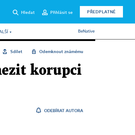
PŘEDPLATNÉ
Hledat
Přihlásit se
BeNative
ALŠÍ
Sdílet
Odemknout známému
ezit korupci
ODEBÍRAT AUTORA