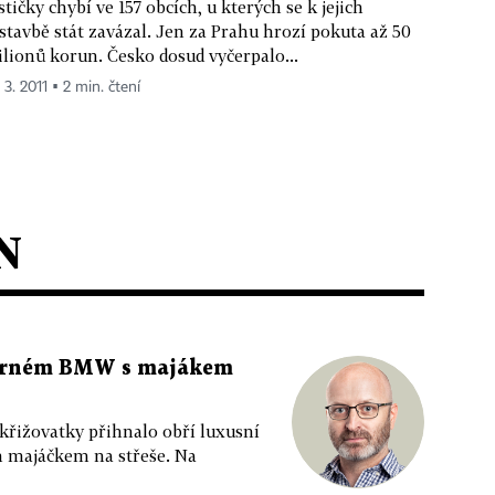
stičky chybí ve 157 obcích, u kterých se k jejich
stavbě stát zavázal. Jen za Prahu hrozí pokuta až 50
lionů korun. Česko dosud vyčerpalo...
 3. 2011 ▪ 2 min. čtení
N
 černém BMW s majákem
 křižovatky přihnalo obří luxusní
m majáčkem na střeše. Na