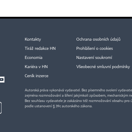
Kontakty
Ochrana osobních údajů
Tiráž redakce HN
Prohlášení o cookies
Economia
Nastavení soukromí
Kariéra v HN
Všeobecné smluvní podmínky
Ceník inzerce
Autorská práva vykonává vydavatel. Bez písemného svolení vydavatele 
zejména rozmnožování a šíření jakýmkoli způsobem, mechanickým ne
Bez souhlasu vydavatele je zakázáno též rozmnožování obsahu pro 
podle ustanovení § 39c autorského zákona.