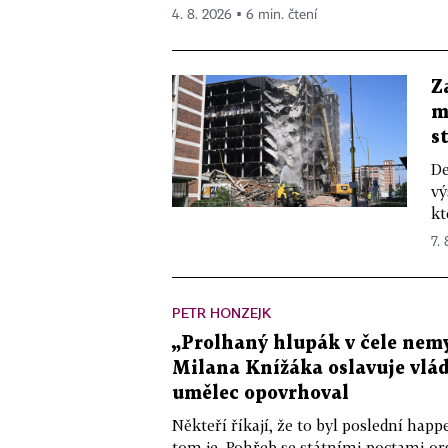
4. 8. 2026 ▪ 6 min. čtení
Z
m
s
De
vý
kt
7.
PETR HONZEJK
„Prolhaný hlupák v čele nemy
Milana Knížáka oslavuje vlá
umělec opovrhoval
Někteří říkají, že to byl poslední ha
tom je. Pohřeb se státními poctami o