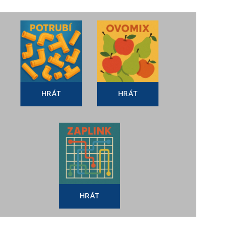
HRÁT
HRÁT
HRÁT