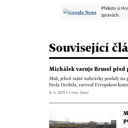
Přidejte si H
zprávách.
Související čl
Michálek varuje Brusel před 
Muž, jehož tajné nahrávky poslaly na 
Pavla Drobila, varoval Evropskou komis
8. 4. 2011 ▪ 1 min. čtení
M
p