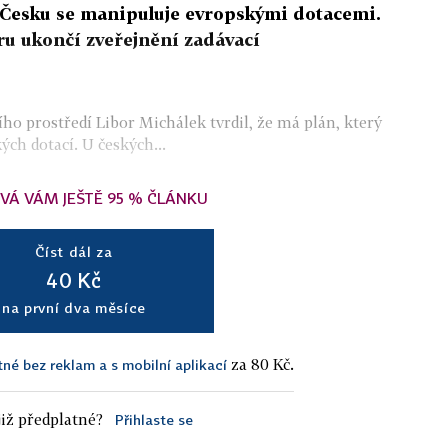
V Česku se manipuluje evropskými dotacemi.
íru ukončí zveřejnění zadávací
ího prostředí Libor Michálek tvrdil, že má plán, který
ch dotací. U českých...
VÁ VÁM JEŠTĚ 95 % ČLÁNKU
Číst dál za
40 Kč
na první dva měsíce
za 80 Kč.
tné bez reklam a s mobilní aplikací
iž předplatné?
Přihlaste se