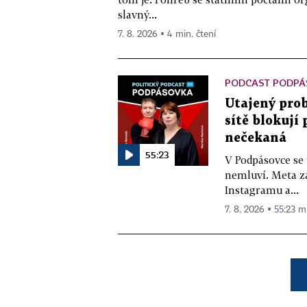
slavný...
7. 8. 2026 ▪ 4 min. čtení
PODCAST PODPÁ
Utajený prob
sítě blokují
nečekaná
55:23
V Podpásovce se
nemluví. Meta z
Instagramu a...
7. 8. 2026 ▪ 55:23 m