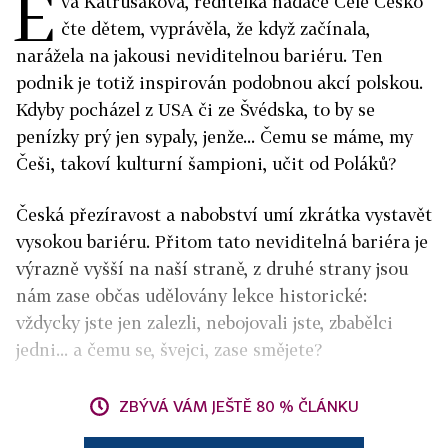
E
va Katrušáková, ředitelka nadace Celé Česko
čte dětem, vyprávěla, že když začínala,
narážela na jakousi neviditelnou bariéru. Ten
podnik je totiž inspirován podobnou akcí polskou.
Kdyby pocházel z USA či ze Švédska, to by se
penízky prý jen sypaly, jenže... Čemu se máme, my
Češi, takoví kulturní šampioni, učit od Poláků?
Česká přezíravost a nabobství umí zkrátka vystavět
vysokou bariéru. Přitom tato neviditelná bariéra je
výrazně vyšší na naší straně, z druhé strany jsou
nám zase občas udělovány lekce historické:
vždycky jste jen zalezli, nebojovali jste, zbabělci
jedni... a čemu se, švejci, zase smějete?
ZBÝVÁ VÁM JEŠTĚ 80 % ČLÁNKU