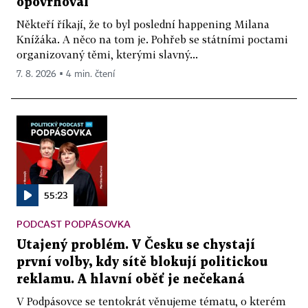
opovrhoval
Někteří říkají, že to byl poslední happening Milana
Knížáka. A něco na tom je. Pohřeb se státními poctami
organizovaný těmi, kterými slavný...
7. 8. 2026 ▪ 4 min. čtení
55:23
PODCAST PODPÁSOVKA
Utajený problém. V Česku se chystají
první volby, kdy sítě blokují politickou
reklamu. A hlavní oběť je nečekaná
V Podpásovce se tentokrát věnujeme tématu, o kterém