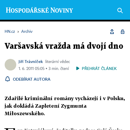
HN.cz
›
Archiv
Varšavská vražda má dvojí dno
Jiří Trávníček
literární vědec
PŘEHRÁT ČLÁNEK
1. 6. 2011 05:05 ▪ 3 min. čtení
ODEBÍRAT AUTORA
Zdařilé kriminální romány vycházejí i v Polsku,
jak dokládá Zapletení Zygmunta
Miłoszewského.