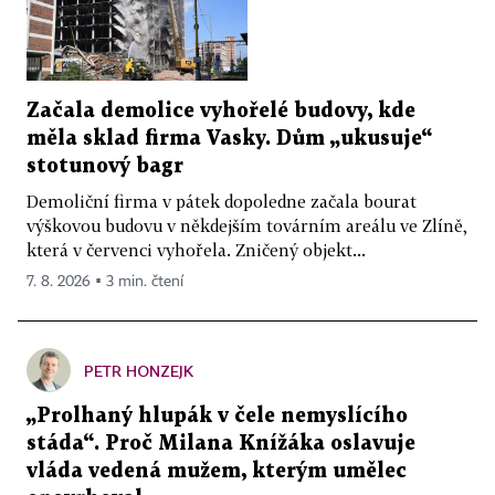
Začala demolice vyhořelé budovy, kde
měla sklad firma Vasky. Dům „ukusuje“
stotunový bagr
Demoliční firma v pátek dopoledne začala bourat
výškovou budovu v někdejším továrním areálu ve Zlíně,
která v červenci vyhořela. Zničený objekt...
7. 8. 2026 ▪ 3 min. čtení
PETR HONZEJK
„Prolhaný hlupák v čele nemyslícího
stáda“. Proč Milana Knížáka oslavuje
vláda vedená mužem, kterým umělec