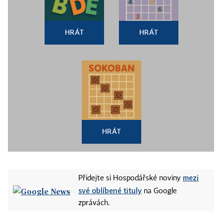
HRÁT
HRÁT
HRÁT
mezi
Přidejte si Hospodářské noviny
své oblíbené tituly
na Google
zprávách.