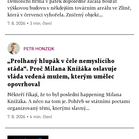
Demoliční firma v pátek dopoledne začala bourat
výškovou budovu v někdejším továrním areálu ve Zlíně,
která v červenci vyhořela. Zničený objekt...
7. 8. 2026 ▪ 3 min. čtení
PETR HONZEJK
„Prolhaný hlupák v čele nemyslícího
stáda“. Proč Milana Knížáka oslavuje
vláda vedená mužem, kterým umělec
opovrhoval
Někteří říkají, že to byl poslední happening Milana
Knížáka. A něco na tom je. Pohřeb se státními poctami
organizovaný těmi, kterými slavný...
7. 8. 2026 ▪ 4 min. čtení