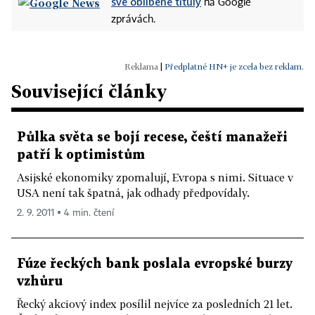
své oblíbené tituly
na Google
zprávách.
|
Předplatné HN+ je zcela bez reklam.
Související články
Půlka světa se bojí recese, čeští manažeři
patří k optimistům
Asijské ekonomiky zpomalují, Evropa s nimi. Situace v
USA není tak špatná, jak odhady předpovídaly.
2. 9. 2011 ▪ 4 min. čtení
Fúze řeckých bank poslala evropské burzy
vzhůru
Řecký akciový index posílil nejvíce za posledních 21 let.