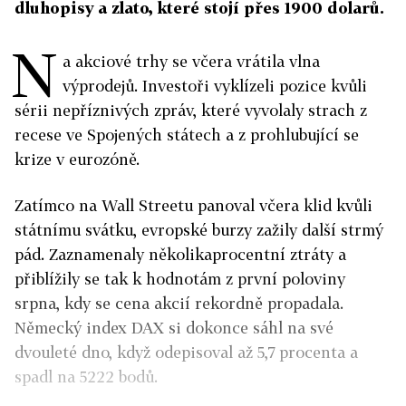
dluhopisy a zlato, které stojí přes 1900 dolarů.
N
a akciové trhy se včera vrátila vlna
výprodejů. Investoři vyklízeli pozice kvůli
sérii nepříznivých zpráv, které vyvolaly strach z
recese ve Spojených státech a z prohlubující se
krize v eurozóně.
Zatímco na Wall Streetu panoval včera klid kvůli
státnímu svátku, evropské burzy zažily další strmý
pád. Zaznamenaly několikaprocentní ztráty a
přiblížily se tak k hodnotám z první poloviny
srpna, kdy se cena akcií rekordně propadala.
Německý index DAX si dokonce sáhl na své
dvouleté dno, když odepisoval až 5,7 procenta a
spadl na 5222 bodů.