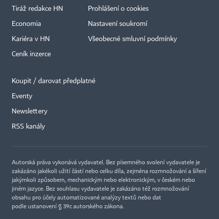
Tiráž redakce HN
Prohlášení o cookies
Economia
Nastavení soukromí
Kariéra v HN
Všeobecné smluvní podmínky
Ceník inzerce
Koupit / darovat předplatné
Eventy
Newslettery
RSS kanály
Autorská práva vykonává vydavatel. Bez písemného svolení vydavatele je
zakázáno jakékoli užití částí nebo celku díla, zejména rozmnožování a šíření
jakýmkoli způsobem, mechanickým nebo elektronickým, v českém nebo
jiném jazyce. Bez souhlasu vydavatele je zakázáno též rozmnožování
obsahu pro účely automatizované analýzy textů nebo dat
podle ustanovení § 39c autorského zákona.