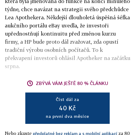
která byla jmenována do funkce na konci minulého
týdne, chce navázat na strategii svého předchůdce
Lea Apothekera. Někdejší dlouholetá úspěšná šéfka
aukčního portálu eBay uvedla, že investoři
upřednostňují kontinuitu před změnou kurzu
firmy, a HP bude proto dál zvažovat, zda opustí
tradiční výrobu osobních počítačů. To k
překvapení investorů ohlásil Apotheker na začátku
srpna.
ZBÝVÁ VÁM JEŠTĚ 80 % ČLÁNKU
Číst dál za
40 Kč
na první dva měsíce
Nebo zkuste
za 80
předplatné bez reklam a s mobilní aplikací