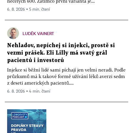
necelých 600. Zatímco první varianta je...
6. 8. 2026 ▪ 5 min. čtení
LUDĚK VAINERT
Nehladov, nepíchej si injekci, prostě si
vezmi prášek. Eli Lilly má svatý grál
pacientů i investorů
Injekce si běžní lidé sami píchají jen velmi neradi. Podle
průzkumů má k takové formě užívání léků averzi sedm
z deseti amerických pacientů....
6. 8. 2026 ▪ 4 min. čtení