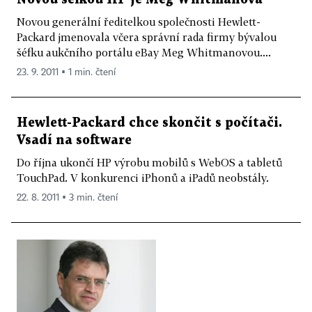
Novou generální ředitelkou společnosti Hewlett-
Packard jmenovala včera správní rada firmy bývalou
šéfku aukčního portálu eBay Meg Whitmanovou....
23. 9. 2011 ▪ 1 min. čtení
Hewlett-Packard chce skončit s počítači.
Vsadí na software
Do října ukončí HP výrobu mobilů s WebOS a tabletů
TouchPad. V konkurenci iPhonů a iPadů neobstály.
22. 8. 2011 ▪ 3 min. čtení