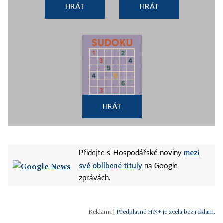
HRÁT
HRÁT
HRÁT
mezi
Přidejte si Hospodářské noviny
své oblíbené tituly
na Google
zprávách.
|
Předplatné HN+ je zcela bez reklam.