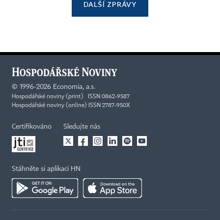
DALŠÍ ZPRÁVY
©
1996-2026
Economia, a.s.
Hospodářské noviny (print) ISSN 0862-9587
Hospodářské noviny (online) ISSN 2787-950X
Certifikováno
Sledujte nás
Stáhněte si aplikaci HN