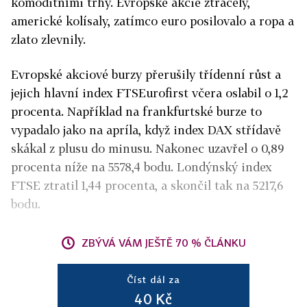
komoditními trhy. Evropské akcie ztrácely,
americké kolísaly, zatímco euro posilovalo a ropa a
zlato zlevnily.
Evropské akciové burzy přerušily třídenní růst a
jejich hlavní index FTSEurofirst včera oslabil o 1,2
procenta. Například na frankfurtské burze to
vypadalo jako na apríla, když index DAX střídavě
skákal z plusu do minusu. Nakonec uzavřel o 0,89
procenta níže na 5578,4 bodu. Londýnský index
FTSE ztratil 1,44 procenta, a skončil tak na 5217,6
bodu.
ZBÝVÁ VÁM JEŠTĚ 70 % ČLÁNKU
Číst dál za
40 Kč