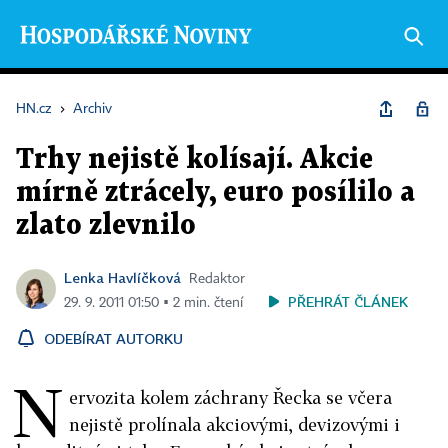
HN.cz
›
Archiv
Trhy nejistě kolísají. Akcie
mírně ztrácely, euro posílilo a
zlato zlevnilo
Lenka Havlíčková
Redaktor
PŘEHRÁT ČLÁNEK
29. 9. 2011 01:50 ▪ 2 min. čtení
ODEBÍRAT AUTORKU
N
ervozita kolem záchrany Řecka se včera
nejistě prolínala akciovými, devizovými i