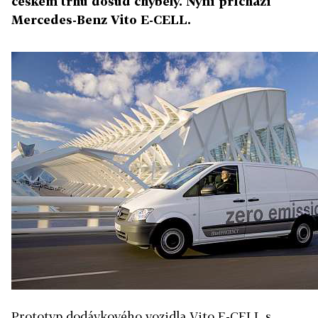
českém trhu dosud chyběly. Nyní přichází
Mercedes-Benz Vito E-CELL.
Prototyp dodávkového vozidla Vito E-CELL s