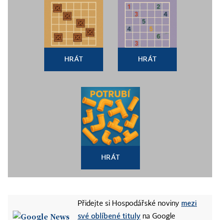
HRÁT
HRÁT
HRÁT
mezi
Přidejte si Hospodářské noviny
své oblíbené tituly
na Google