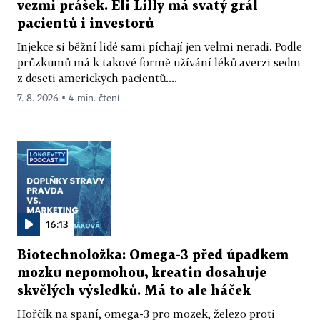
vezmi prášek. Eli Lilly má svatý grál
pacientů i investorů
Injekce si běžní lidé sami píchají jen velmi neradi. Podle
průzkumů má k takové formě užívání léků averzi sedm
z deseti amerických pacientů....
7. 8. 2026 ▪ 4 min. čtení
16:13
Biotechnoložka: Omega-3 před úpadkem
mozku nepomohou, kreatin dosahuje
skvělých výsledků. Má to ale háček
Hořčík na spaní, omega-3 pro mozek, železo proti