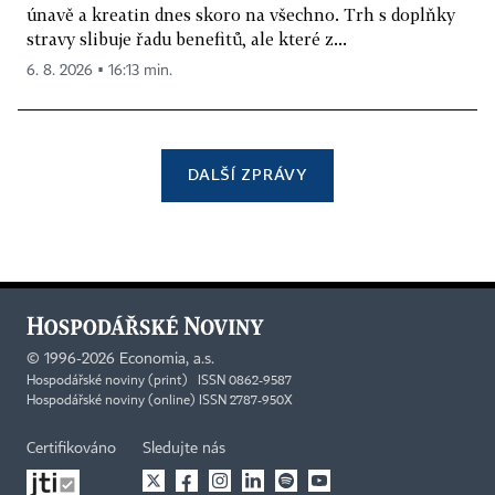
únavě a kreatin dnes skoro na všechno. Trh s doplňky
stravy slibuje řadu benefitů, ale které z...
6. 8. 2026 ▪ 16:13 min.
DALŠÍ ZPRÁVY
©
1996-2026
Economia, a.s.
Hospodářské noviny (print) ISSN 0862-9587
Hospodářské noviny (online) ISSN 2787-950X
Certifikováno
Sledujte nás