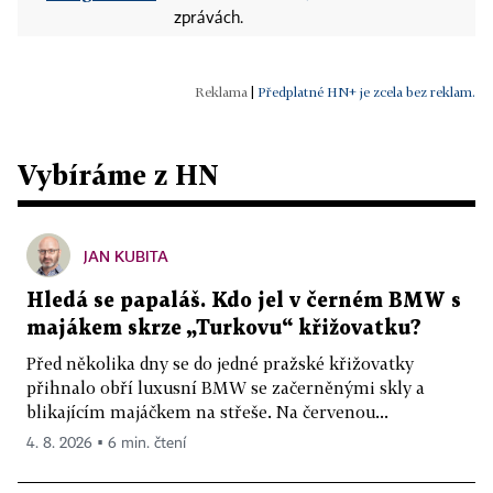
zprávách.
|
Předplatné HN+ je zcela bez reklam.
Vybíráme z HN
JAN KUBITA
Hledá se papaláš. Kdo jel v černém BMW s
majákem skrze „Turkovu“ křižovatku?
Před několika dny se do jedné pražské křižovatky
přihnalo obří luxusní BMW se začerněnými skly a
blikajícím majáčkem na střeše. Na červenou...
4. 8. 2026 ▪ 6 min. čtení