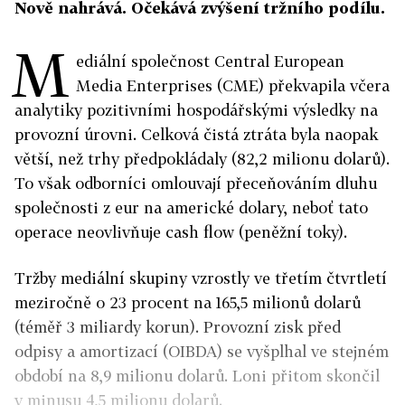
Nově nahrává. Očekává zvýšení tržního podílu.
M
ediální společnost Central European
Media Enterprises (CME) překvapila včera
analytiky pozitivními hospodářskými výsledky na
provozní úrovni. Celková čistá ztráta byla naopak
větší, než trhy předpokládaly (82,2 milionu dolarů).
To však odborníci omlouvají přeceňováním dluhu
společnosti z eur na americké dolary, neboť tato
operace neovlivňuje cash flow (peněžní toky).
Tržby mediální skupiny vzrostly ve třetím čtvrtletí
meziročně o 23 procent na 165,5 milionů dolarů
(téměř 3 miliardy korun). Provozní zisk před
odpisy a amortizací (OIBDA) se vyšplhal ve stejném
období na 8,9 milionu dolarů. Loni přitom skončil
v minusu 4,5 milionu dolarů.