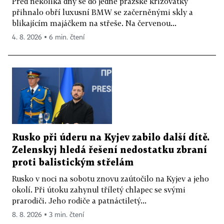
Před několika dny se do jedné pražské křižovatky
přihnalo obří luxusní BMW se začerněnými skly a
blikajícím majáčkem na střeše. Na červenou...
4. 8. 2026 ▪ 6 min. čtení
Rusko při úderu na Kyjev zabilo další dítě.
Zelenskyj hledá řešení nedostatku zbraní
proti balistickým střelám
Rusko v noci na sobotu znovu zaútočilo na Kyjev a jeho
okolí. Při útoku zahynul tříletý chlapec se svými
prarodiči. Jeho rodiče a patnáctiletý...
8. 8. 2026 ▪ 3 min. čtení