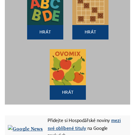
HRÁT
HRÁT
HRÁT
mezi
Přidejte si Hospodářské noviny
své oblíbené tituly
na Google