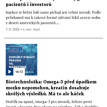
pacientů i investorů
Injekce si běžní lidé sami píchají jen velmi neradi. Podle
průzkumů má k takové formě užívání léků averzi sedm
z deseti amerických pacientů....
7. 8. 2026 ▪ 4 min. čtení
16:13
Biotechnoložka: Omega-3 před úpadkem
mozku nepomohou, kreatin dosahuje
skvělých výsledků. Má to ale háček
Hořčík na spaní, omega-3 pro mozek, železo proti
únavě a kreatin dnes skoro na všechno. Trh s doplňky