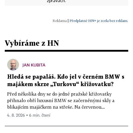
zprávách.
|
Předplatné HN+ je zcela bez reklam.
Vybíráme z HN
JAN KUBITA
Hledá se papaláš. Kdo jel v černém BMW s
majákem skrze „Turkovu“ křižovatku?
Před několika dny se do jedné pražské křižovatky
přihnalo obří luxusní BMW se začerněnými skly a
blikajícím majáčkem na střeše. Na červenou...
4. 8. 2026 ▪ 6 min. čtení