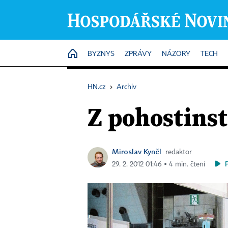
HOME
BYZNYS
ZPRÁVY
NÁZORY
TECH
HN.cz
›
Archiv
Z pohostinst
Miroslav Kynčl
redaktor
29. 2. 2012 01:46 ▪ 4 min. čtení