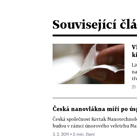
Související čl
V
k
Li
na
tř
21.
Česká nanovlákna míří po úsp
Česká společnost Kertak Nanotechnology
budou v rámci únorového veletrhu Nan
3. 2. 2011 ▪ 2 min. čtení