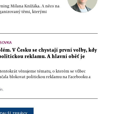
ppening Milana Knížáka. A něco na
rganizovaný těmi, kterými
SOVKA
lém. V Česku se chystají první volby, kdy
 politickou reklamu. A hlavní oběť je
 tentokrát věnujeme tématu, o kterém se vůbec
ačala blokovat politickou reklamu na Facebooku a
in.
DALŠÍ ZPRÁVY