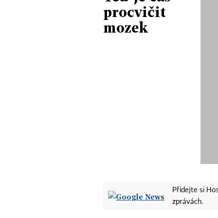
procvičit
mozek
Přidejte si H
zprávách.