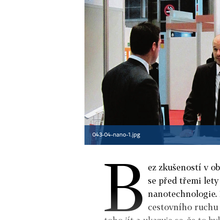
043-04-nano-1.jpg
B
ez zkušeností v o
se před třemi let
nanotechnologie. 
cestovního ruchu 