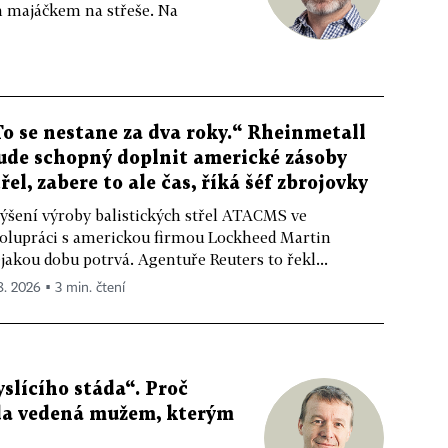
m majáčkem na střeše. Na
To se nestane za dva roky.“ Rheinmetall
ude schopný doplnit americké zásoby
třel, zabere to ale čas, říká šéf zbrojovky
ýšení výroby balistických střel ATACMS ve
olupráci s americkou firmou Lockheed Martin
jakou dobu potrvá. Agentuře Reuters to řekl...
 8. 2026 ▪ 3 min. čtení
slícího stáda“. Proč
da vedená mužem, kterým