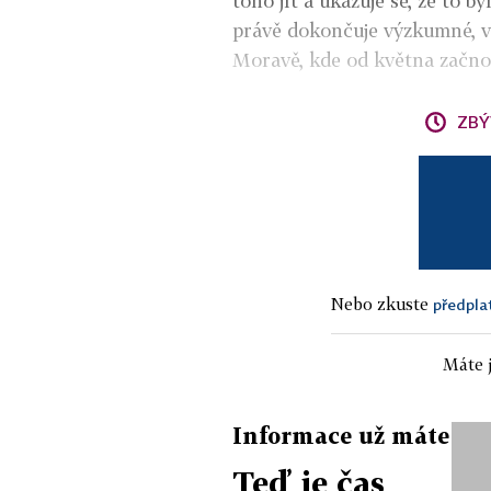
toho jít a ukazuje se, že to 
právě dokončuje výzkumné, 
Moravě, kde od května začno
ZBÝ
Nebo zkuste
předpla
Máte j
Informace už máte
Teď je čas