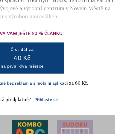
bylo správné," říká nyní Možíš. Jeho firma Pardam
vývojové a výrobní centrum v Novém Městě na
u s výrobou nanovláken.
VÁ VÁM JEŠTĚ 90 % ČLÁNKU
Číst dál za
40 Kč
na první dva měsíce
za 80 Kč.
tné bez reklam a s mobilní aplikací
iž předplatné?
Přihlaste se