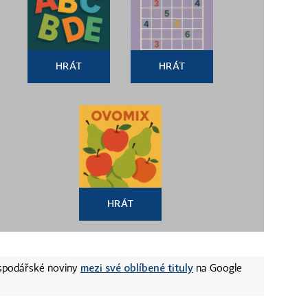
HRÁT
HRÁT
HRÁT
mezi své oblíbené tituly
ospodářské noviny
na Google