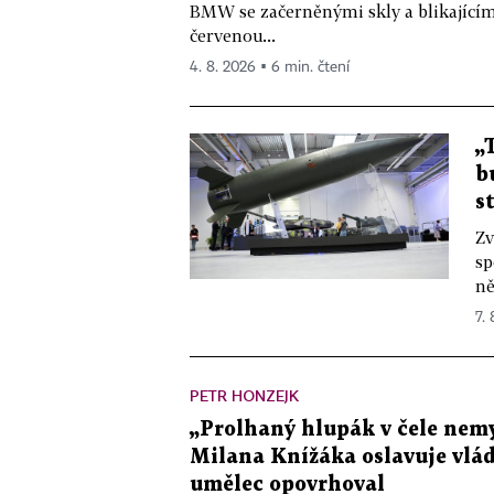
BMW se začerněnými skly a blikající
červenou...
4. 8. 2026 ▪ 6 min. čtení
„
b
s
Zv
sp
ně
7.
PETR HONZEJK
„Prolhaný hlupák v čele nemy
Milana Knížáka oslavuje vlá
umělec opovrhoval