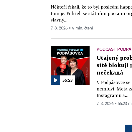
Někteří říkají, že to byl poslední ha
tom je. Pohřeb se státními poctami o
slavný...
7. 8. 2026 ▪ 4 min. čtení
PODCAST PODPÁ
Utajený prob
sítě blokují
nečekaná
55:23
V Podpásovce se
nemluví. Meta z
Instagramu a...
7. 8. 2026 ▪ 55:23 m