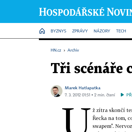
HOME
BYZNYS
ZPRÁVY
NÁZORY
TECH
HN.cz
›
Archiv
Tři scénáře 
Marek Hatlapatka
PŘ
7. 3. 2012 01:51 ▪ 2 min. čtení
U
ž zítra skončí t
Řecka na tom, c
swapem". Nervozi