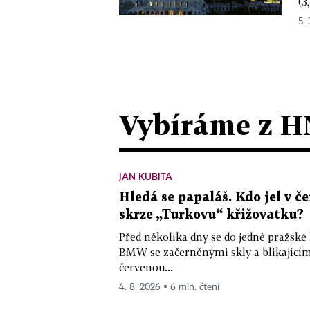
(3
5. 
Vybíráme z H
JAN KUBITA
Hledá se papaláš. Kdo jel v
skrze „Turkovu“ křižovatku?
Před několika dny se do jedné pražské
BMW se začerněnými skly a blikající
červenou...
4. 8. 2026 ▪ 6 min. čtení