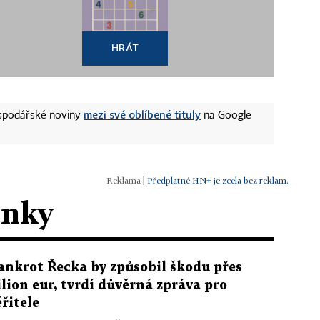
HRÁT
mezi své oblíbené tituly
ospodářské noviny
na Google
|
Předplatné HN+ je zcela bez reklam.
ánky
ankrot Řecka by způsobil škodu přes
ilion eur, tvrdí důvěrná zpráva pro
ěřitele