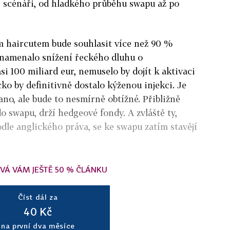
i scénáři, od hladkého průběhu swapu až po
m haircutem bude souhlasit více než 90 %
znamenalo snížení řeckého dluhu o
 100 miliard eur, nemuselo by dojít k aktivaci
o by definitivně dostalo kýženou injekci. Je
ano, ale bude to nesmírně obtížné. Přibližně
do swapu, drží hedgeové fondy. A zvláště ty,
odle anglického práva, se ke swapu zatím stavějí
VÁ VÁM JEŠTĚ 50 % ČLÁNKU
Číst dál za
40 Kč
na první dva měsíce