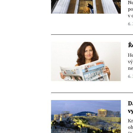
Ne
po
v 
6. 
Ř
He
vý
ne
6. 
D
v
Kr
oh