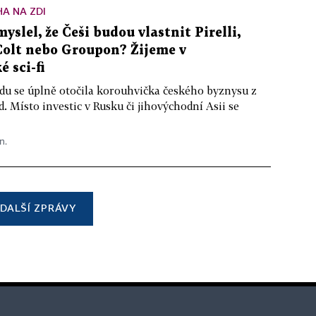
A NA ZDI
yslel, že Češi budou vlastnit Pirelli,
Colt nebo Groupon? Žijeme v
é sci-fi
du se úplně otočila korouhvička českého byznysu z
. Místo investic v Rusku či jihovýchodní Asii se
n.
DALŠÍ ZPRÁVY