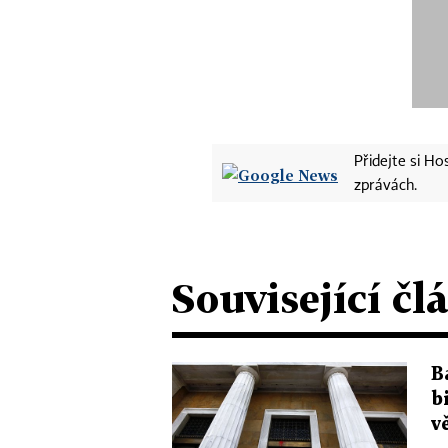
Přidejte si H
zprávách.
Související čl
B
b
v