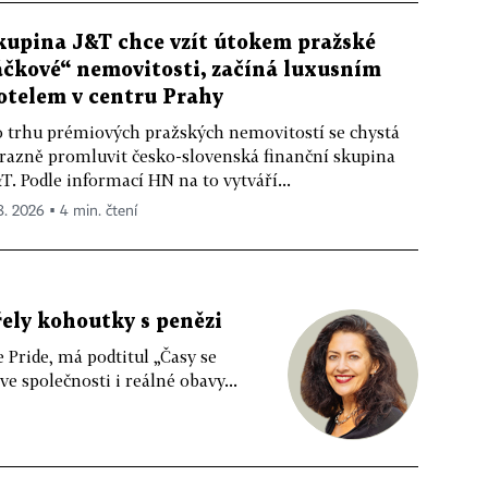
kupina J&T chce vzít útokem pražské
áčkové“ nemovitosti, začíná luxusním
otelem v centru Prahy
 trhu prémiových pražských nemovitostí se chystá
razně promluvit česko-slovenská finanční skupina
T. Podle informací HN na to vytváří...
 8. 2026 ▪ 4 min. čtení
řely kohoutky s penězi
e Pride, má podtitul „Časy se
 společnosti i reálné obavy...