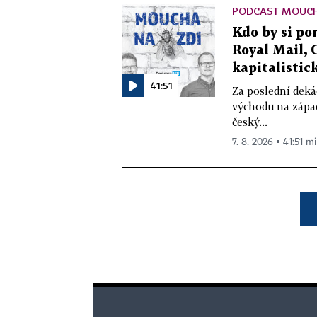
PODCAST MOUCH
Kdo by si pom
Royal Mail, 
kapitalistick
41:51
Za poslední deká
východu na západ
český...
7. 8. 2026 ▪ 41:51 mi