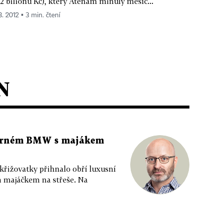
,2 bilionu Kč), který Aténám minulý měsíc...
3. 2012 ▪ 3 min. čtení
N
 černém BMW s majákem
 křižovatky přihnalo obří luxusní
m majáčkem na střeše. Na