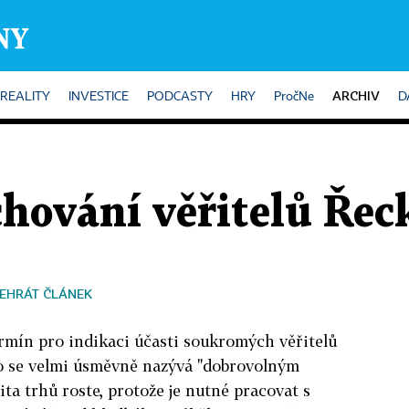
ARCHIV
REALITY
INVESTICE
PODCASTY
HRY
PročNe
D
chování věřitelů Řec
EHRÁT ČLÁNEK
ermín pro indikaci účasti soukromých věřitelů
o se velmi úsměvně nazývá "dobrovolným
ta trhů roste, protože je nutné pracovat s