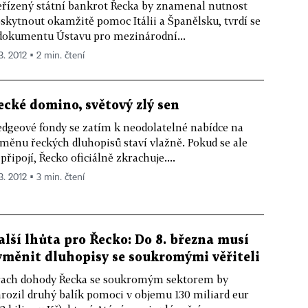
řízený státní bankrot Řecka by znamenal nutnost
skytnout okamžitě pomoc Itálii a Španělsku, tvrdí se
dokumentu Ústavu pro mezinárodní...
3. 2012 ▪ 2 min. čtení
ecké domino, světový zlý sen
dgeové fondy se zatím k neodolatelné nabídce na
měnu řeckých dluhopisů staví vlažně. Pokud se ale
připojí, Řecko oficiálně zkrachuje....
3. 2012 ▪ 3 min. čtení
alší lhůta pro Řecko: Do 8. března musí
yměnit dluhopisy se soukromými věřiteli
ach dohody Řecka se soukromým sektorem by
rozil druhý balík pomoci v objemu 130 miliard eur