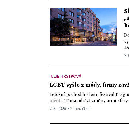
S
„
h
Do
vý
J&
7.
JULIE HRSTKOVÁ
LGBT vyšlo z módy, firmy zav
Letošní pochod hrdosti, festival Pragu
mění“. Téma odráží změny atmosféry ve
7. 8. 2026 ▪ 2 min. čtení