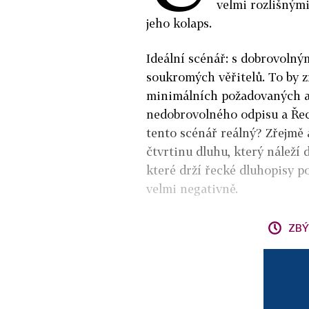
velmi rozlišným
jeho kolaps.
Ideální scénář: s dobrovolný
soukromých věřitelů. To by 
minimálních požadovaných asi
nedobrovolného odpisu a Řeck
tento scénář reálný? Zřejmě 
čtvrtinu dluhu, který náleží 
které drží řecké dluhopisy p
velmi negativně.
ZBÝ