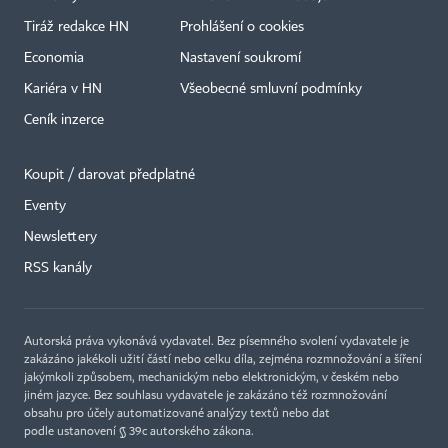
Tiráž redakce HN
Prohlášení o cookies
Economia
Nastavení soukromí
Kariéra v HN
Všeobecné smluvní podmínky
Ceník inzerce
Koupit / darovat předplatné
Eventy
Newslettery
RSS kanály
Autorská práva vykonává vydavatel. Bez písemného svolení vydavatele je
zakázáno jakékoli užití částí nebo celku díla, zejména rozmnožování a šíření
jakýmkoli způsobem, mechanickým nebo elektronickým, v českém nebo
jiném jazyce. Bez souhlasu vydavatele je zakázáno též rozmnožování
obsahu pro účely automatizované analýzy textů nebo dat
podle ustanovení § 39c autorského zákona.