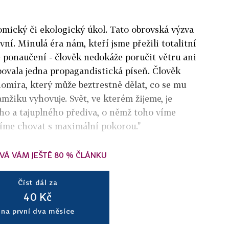
omický či ekologický úkol. Tato obrovská výzva
ní. Minulá éra nám, kteří jsme přežili totalitní
é ponaučení - člověk nedokáže poručit větru ani
ibovala jedna propagandistická píseň. Člověk
íra, který může beztrestně dělat, co se mu
mžiku vyhovuje. Svět, ve kterém žijeme, je
ho a tajuplného přediva, o němž toho víme
íme chovat s maximální pokorou."
VÁ VÁM JEŠTĚ 80 % ČLÁNKU
Číst dál za
40 Kč
na první dva měsíce