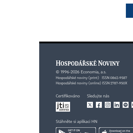
©
1996-2026
Economia, a.s.
Hospodářské noviny (print) ISSN 0862-9587
Hospodářské noviny (online) ISSN 2787-950X
Certifikováno
Sledujte nás
Stáhněte si aplikaci HN