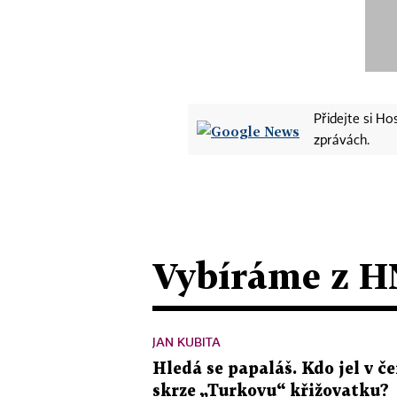
Přidejte si H
zprávách.
Vybíráme z H
JAN KUBITA
Hledá se papaláš. Kdo jel v
skrze „Turkovu“ křižovatku?