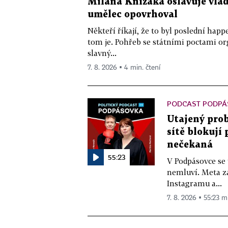
Milana Knížáka oslavuje vlá
umělec opovrhoval
Někteří říkají, že to byl poslední ha
tom je. Pohřeb se státními poctami o
slavný...
7. 8. 2026 ▪ 4 min. čtení
PODCAST PODPÁ
Utajený prob
sítě blokují
nečekaná
55:23
V Podpásovce se
nemluví. Meta z
Instagramu a...
7. 8. 2026 ▪ 55:23 m