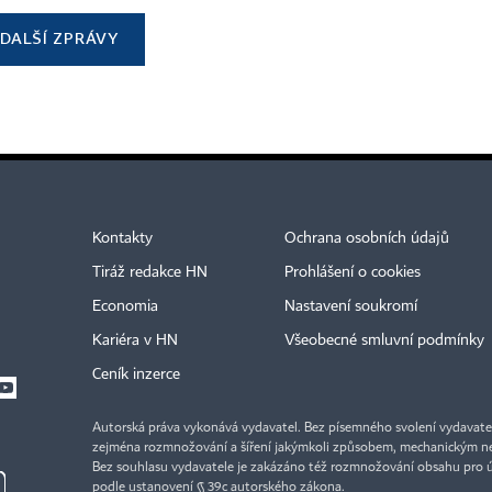
DALŠÍ ZPRÁVY
Kontakty
Ochrana osobních údajů
Tiráž redakce HN
Prohlášení o cookies
Economia
Nastavení soukromí
Kariéra v HN
Všeobecné smluvní podmínky
Ceník inzerce
Autorská práva vykonává vydavatel. Bez písemného svolení vydavatele 
zejména rozmnožování a šíření jakýmkoli způsobem, mechanickým ne
Bez souhlasu vydavatele je zakázáno též rozmnožování obsahu pro 
podle ustanovení § 39c autorského zákona.