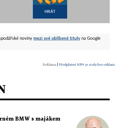
HRÁT
mezi své oblíbené tituly
ospodářské noviny
na Google
|
Předplatné HN+ je zcela bez reklam.
N
 černém BMW s majákem