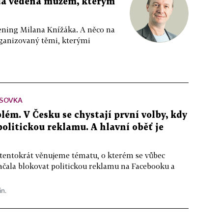
da vedená mužem, kterým
ppening Milana Knížáka. A něco na
rganizovaný těmi, kterými
SOVKA
lém. V Česku se chystají první volby, kdy
 politickou reklamu. A hlavní oběť je
 tentokrát věnujeme tématu, o kterém se vůbec
ačala blokovat politickou reklamu na Facebooku a
in.