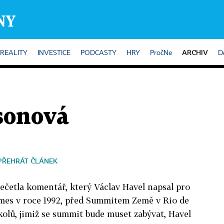
ARCHIV
REALITY
INVESTICE
PODCASTY
HRY
PročNe
D
sonová
PŘEHRÁT ČLÁNEK
ečetla komentář, který Václav Havel napsal pro
mes v roce 1992, před Summitem Země v Rio de
kolů, jimiž se summit bude muset zabývat, Havel