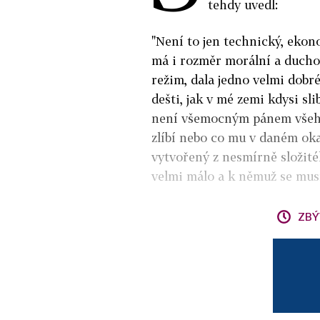
tehdy uvedl:
"Není to jen technický, ekon
má i rozměr morální a duchov
režim, dala jedno velmi dobr
dešti, jak v mé zemi kdysi sl
není všemocným pánem všehom
zlíbí nebo co mu v daném oka
vytvořený z nesmírně složité
velmi málo a k němuž se mus
ZBÝ