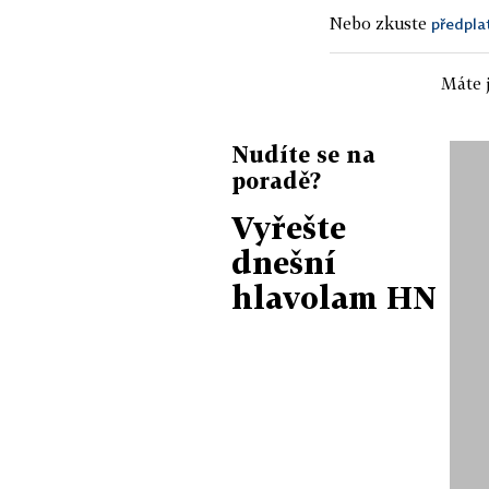
Nebo zkuste
předpla
Máte j
Nudíte se na
poradě?
Vyřešte
dnešní
hlavolam HN