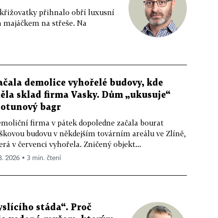
 křižovatky přihnalo obří luxusní
m majáčkem na střeše. Na
ačala demolice vyhořelé budovy, kde
ěla sklad firma Vasky. Dům „ukusuje“
totunový bagr
moliční firma v pátek dopoledne začala bourat
škovou budovu v někdejším továrním areálu ve Zlíně,
erá v červenci vyhořela. Zničený objekt...
 8. 2026 ▪ 3 min. čtení
slícího stáda“. Proč