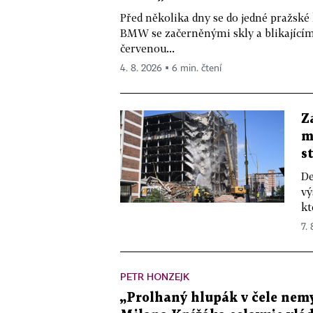
Před několika dny se do jedné pražské
BMW se začerněnými skly a blikající
červenou...
4. 8. 2026 ▪ 6 min. čtení
Z
m
s
De
vý
kt
7.
PETR HONZEJK
„Prolhaný hlupák v čele nemy