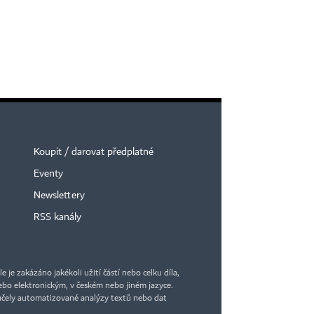
Koupit / darovat předplatné
Eventy
Newslettery
RSS kanály
je zakázáno jakékoli užití částí nebo celku díla,
bo elektronickým, v českém nebo jiném jazyce.
účely automatizované analýzy textů nebo dat