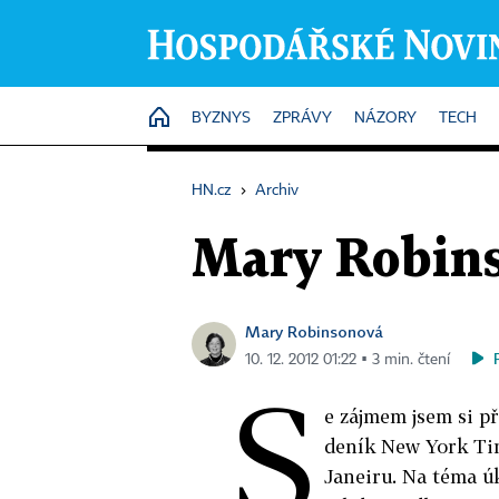
HOME
BYZNYS
ZPRÁVY
NÁZORY
TECH
HN.cz
›
Archiv
Mary Robin
Mary Robinsonová
10. 12. 2012 01:22 ▪ 3 min. čtení
S
e zájmem jsem si př
deník New York Ti
Janeiru. Na téma ú