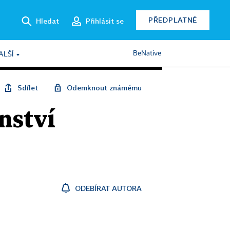
PŘEDPLATNÉ
Hledat
Přihlásit se
BeNative
ALŠÍ
Sdílet
Odemknout známému
nství
ODEBÍRAT AUTORA