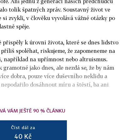
rofě. Ani jednu z generací našich předchůdců
lo tolik špatných zpráv. Soustavný život ve
e si zvykli, v člověku vyvolává vážné otázky po
astně spěje.
přispěly k úrovni života, které se dnes lidstvo
 příliš spoléhat, riskujeme, že zapomeneme na
i, například na upřímnost nebo altruismus.
k gramotné jako dnes, ale nezdá se, že by nám
více dobra, pouze více duševního neklidu a
 nepodařilo dosáhnout míru a štěstí, ba ani
VÁ VÁM JEŠTĚ 90 % ČLÁNKU
Číst dál za
40 Kč