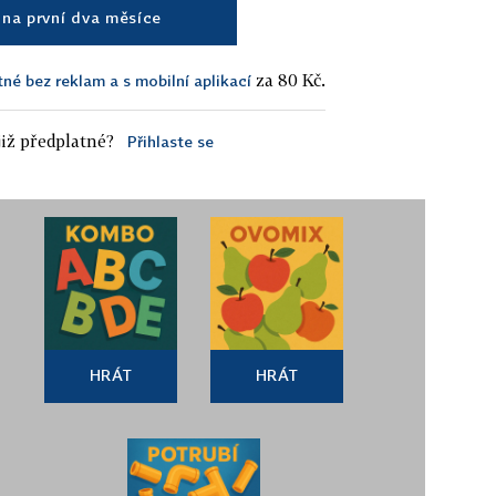
na první dva měsíce
za 80 Kč.
tné bez reklam a s mobilní aplikací
iž předplatné?
Přihlaste se
HRÁT
HRÁT