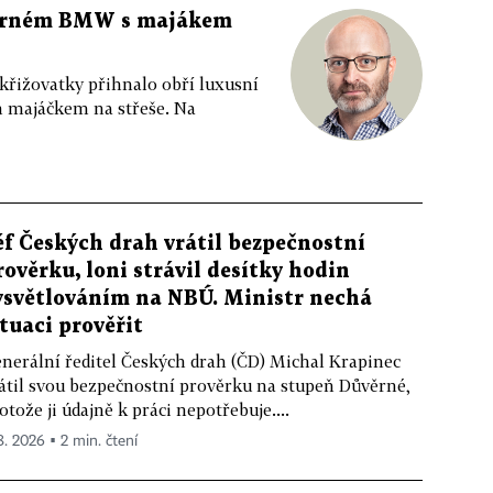
 černém BMW s majákem
 křižovatky přihnalo obří luxusní
m majáčkem na střeše. Na
éf Českých drah vrátil bezpečnostní
rověrku, loni strávil desítky hodin
ysvětlováním na NBÚ. Ministr nechá
ituaci prověřit
nerální ředitel Českých drah (ČD) Michal Krapinec
átil svou bezpečnostní prověrku na stupeň Důvěrné,
otože ji údajně k práci nepotřebuje....
 8. 2026 ▪ 2 min. čtení