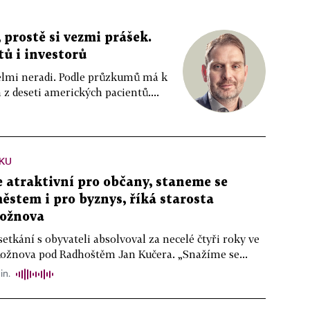
 prostě si vezmi prášek.
tů i investorů
 velmi neradi. Podle průzkumů má k
z deseti amerických pacientů....
KU
atraktivní pro občany, staneme se
stem i pro byznys, říká starosta
ožnova
setkání s obyvateli absolvoval za necelé čtyři roky ve
Rožnova pod Radhoštěm Jan Kučera. „Snažíme se...
in.