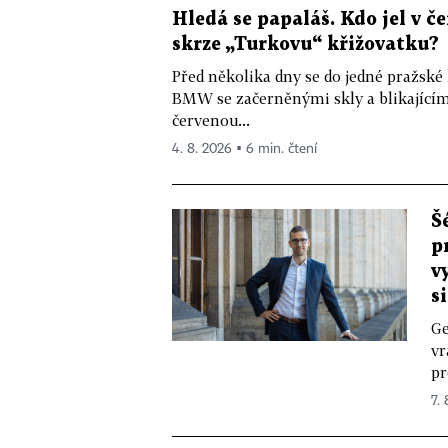
Hledá se papaláš. Kdo jel v
skrze „Turkovu“ křižovatku?
Před několika dny se do jedné pražské
BMW se začerněnými skly a blikající
červenou...
4. 8. 2026 ▪ 6 min. čtení
Š
p
v
s
Ge
vr
pr
7.