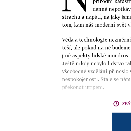
přírodní katast
denně nepotkáva
strachu a napětí, na jaký jsm
tom, kam náš moderní svět vl
Věda a technologie nezměrně 
těší, ale pokud na ně budeme
jiné aspekty lidské moudrost
Ještě nikdy nebylo lidstvo ta
všeobecné vzdělání přineslo 
nespokojenosti. Stále se nám
překonat utrpení.
ZBÝ