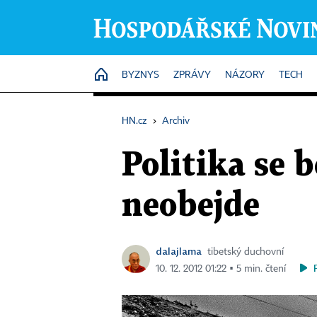
HOME
BYZNYS
ZPRÁVY
NÁZORY
TECH
HN.cz
›
Archiv
Politika se 
neobejde
dalajlama
tibetský duchovní
10. 12. 2012 01:22 ▪ 5 min. čtení