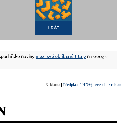
HRÁT
mezi své oblíbené tituly
ospodářské noviny
na Google
|
Předplatné HN+ je zcela bez reklam.
N