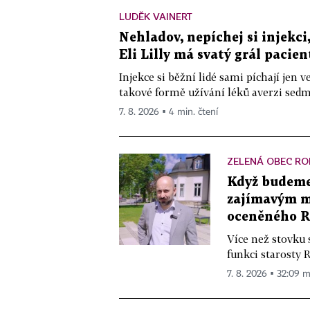
LUDĚK VAINERT
Nehladov, nepíchej si injekci,
Eli Lilly má svatý grál pacien
Injekce si běžní lidé sami píchají jen
takové formě užívání léků averzi sedm 
7. 8. 2026 ▪ 4 min. čtení
ZELENÁ OBEC RO
Když budeme 
zajímavým mě
oceněného R
Více než stovku 
funkci starosty 
7. 8. 2026 ▪ 32:09 m