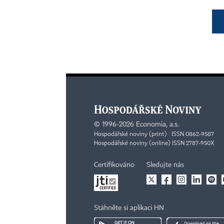
©
1996-2026
Economia, a.s.
Hospodářské noviny (print) ISSN 0862-9587
Hospodářské noviny (online) ISSN 2787-950X
Certifikováno
Sledujte nás
Stáhněte si aplikaci HN