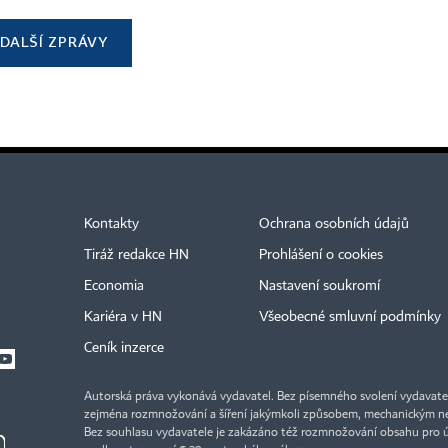
DALŠÍ ZPRÁVY
Kontakty
Ochrana osobních údajů
Tiráž redakce HN
Prohlášení o cookies
Economia
Nastavení soukromí
Kariéra v HN
Všeobecné smluvní podmínky
Ceník inzerce
Autorská práva vykonává vydavatel. Bez písemného svolení vydavatele 
zejména rozmnožování a šíření jakýmkoli způsobem, mechanickým ne
Bez souhlasu vydavatele je zakázáno též rozmnožování obsahu pro 