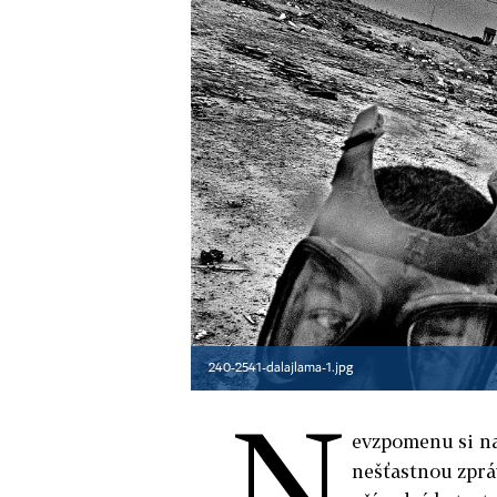
240-2541-dalajlama-1.jpg
N
evzpomenu si na
nešťastnou zpráv