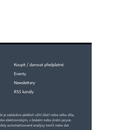
Koupit / darovat předplatné
Eventy
Newslettery
RSS kanály
je zakázáno jakékoli užití částí nebo celku díla,
bo elektronickým, v českém nebo jiném jazyce.
účely automatizované analýzy textů nebo dat