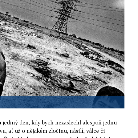
 jediný den, kdy bych nezaslechl alespoň jednu
u, ať už o nějakém zločinu, násilí, válce či