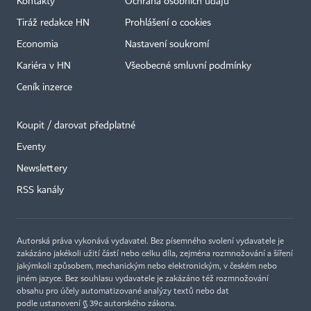
Kontakty
Ochrana osobních údajů
Tiráž redakce HN
Prohlášení o cookies
Economia
Nastavení soukromí
Kariéra v HN
Všeobecné smluvní podmínky
Ceník inzerce
Koupit / darovat předplatné
Eventy
Newslettery
RSS kanály
Autorská práva vykonává vydavatel. Bez písemného svolení vydavatele je
zakázáno jakékoli užití částí nebo celku díla, zejména rozmnožování a šíření
jakýmkoli způsobem, mechanickým nebo elektronickým, v českém nebo
jiném jazyce. Bez souhlasu vydavatele je zakázáno též rozmnožování
obsahu pro účely automatizované analýzy textů nebo dat
podle ustanovení § 39c autorského zákona.