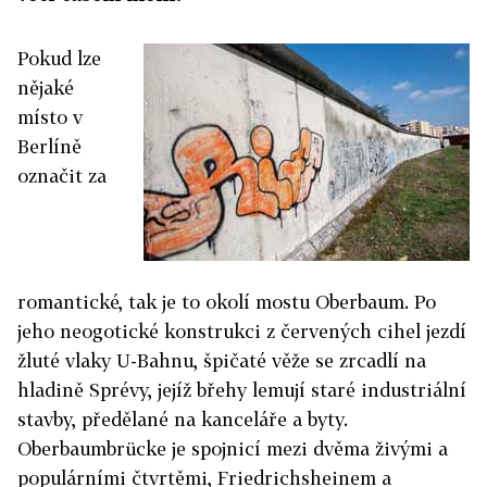
Pokud lze
nějaké
místo v
Berlíně
označit za
romantické, tak je to okolí mostu Oberbaum. Po
jeho neogotické konstrukci z červených cihel jezdí
žluté vlaky U-Bahnu, špičaté věže se zrcadlí na
hladině Sprévy, jejíž břehy lemují staré industriální
stavby, předělané na kanceláře a byty.
Oberbaumbrücke je spojnicí mezi dvěma živými a
populárními čtvrtěmi, Friedrichsheinem a