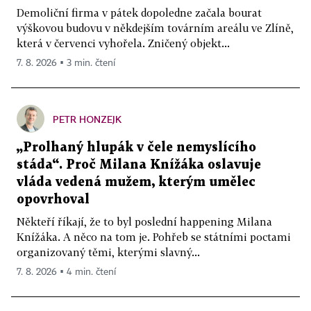
Demoliční firma v pátek dopoledne začala bourat
výškovou budovu v někdejším továrním areálu ve Zlíně,
která v červenci vyhořela. Zničený objekt...
7. 8. 2026 ▪ 3 min. čtení
PETR HONZEJK
„Prolhaný hlupák v čele nemyslícího
stáda“. Proč Milana Knížáka oslavuje
vláda vedená mužem, kterým umělec
opovrhoval
Někteří říkají, že to byl poslední happening Milana
Knížáka. A něco na tom je. Pohřeb se státními poctami
organizovaný těmi, kterými slavný...
7. 8. 2026 ▪ 4 min. čtení