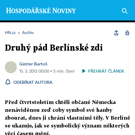
HN.cz
›
Archiv
Druhý pád Berlínské zdi
Günter Bartoš
PŘEHRÁT ČLÁNEK
15. 3. 2013 00:00 ▪ 5 min. čtení
ODEBÍRAT AUTORA
Před čtvrtstoletím chtěli občané Německa
nenáviděnou zeď coby symbol své hanby
zbourat, dnes ji chrání vlastními těly. V Berlíně
se ukazuje, jak se symbolický význam některých
věcí časem mění.