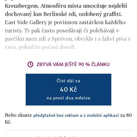
Kreuzbergem. Atmosféru místa umocňuje nejdelší
dochovaný kus Berlínské zdi, ozdobený graffiti.
East Side Gallery je povinnou zastávkou každého
turisty. Ti pak často posedávají či polehávají v
parčíku mezi zdí a Sprévou, obvykle i s lahví piva v
ruce, pokud to počasí dovolí.
ZBÝVÁ VÁM JEŠTĚ 90 % ČLÁNKU
Číst dál za
40 Kč
na první dva měsíce
Nebo zkuste
za 80
předplatné bez reklam a s mobilní aplikací
Kč.