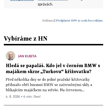
zprávách.
|
Předplatné HN+ je zcela bez reklam.
Vybíráme z HN
JAN KUBITA
Hledá se papaláš. Kdo jel v černém BMW s
majákem skrze „Turkovu“ křižovatku?
Před několika dny se do jedné pražské křižovatky
přihnalo obří luxusní BMW se začerněnými skly a
blikajícím majáčkem na střeše. Na červenou...
4. 8. 2026 ▪ 6 min. čtení