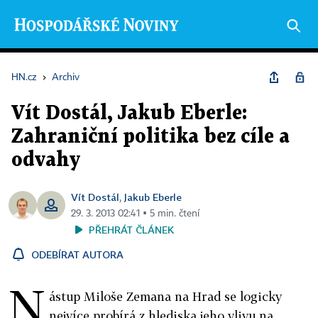
HN.cz
›
Archiv
Vít Dostál, Jakub Eberle:
Zahraniční politika bez cíle a
odvahy
Vít Dostál
Jakub Eberle
,
29. 3. 2013 02:41 ▪ 5 min. čtení
PŘEHRÁT ČLÁNEK
ODEBÍRAT AUTORA
N
ástup Miloše Zemana na Hrad se logicky
nejvíce probírá z hlediska jeho vlivu na