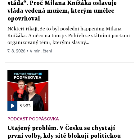
stáda“. Proč Milana Knížáka oslavuje
vláda vedená mužem, kterým umělec
opovrhoval
Někteří říkají, že to byl poslední happening Milana
Knížáka. A něco na tom je. Pohřeb se státními poctami
organizovaný těmi, kterými slavný...
7. 8. 2026 ▪ 4 min. čtení
55:23
PODCAST PODPÁSOVKA
Utajený problém. V Česku se chystají
první volby, kdy sítě blokují politickou