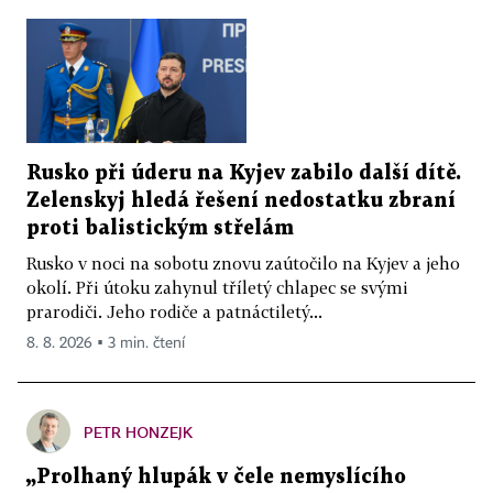
Rusko při úderu na Kyjev zabilo další dítě.
Zelenskyj hledá řešení nedostatku zbraní
proti balistickým střelám
Rusko v noci na sobotu znovu zaútočilo na Kyjev a jeho
okolí. Při útoku zahynul tříletý chlapec se svými
prarodiči. Jeho rodiče a patnáctiletý...
8. 8. 2026 ▪ 3 min. čtení
PETR HONZEJK
„Prolhaný hlupák v čele nemyslícího