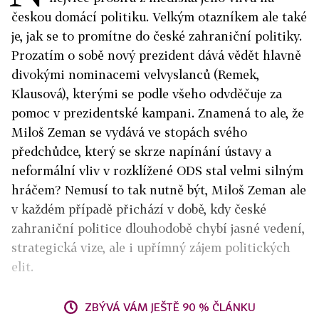
českou domácí politiku. Velkým otazníkem ale také
je, jak se to promítne do české zahraniční politiky.
Prozatím o sobě nový prezident dává vědět hlavně
divokými nominacemi velvyslanců (Remek,
Klausová), kterými se podle všeho odvděčuje za
pomoc v prezidentské kampani. Znamená to ale, že
Miloš Zeman se vydává ve stopách svého
předchůdce, který se skrze napínání ústavy a
neformální vliv v rozklížené ODS stal velmi silným
hráčem? Nemusí to tak nutně být, Miloš Zeman ale
v každém případě přichází v době, kdy české
zahraniční politice dlouhodobě chybí jasné vedení,
strategická vize, ale i upřímný zájem politických
elit.
ZBÝVÁ VÁM JEŠTĚ 90 % ČLÁNKU