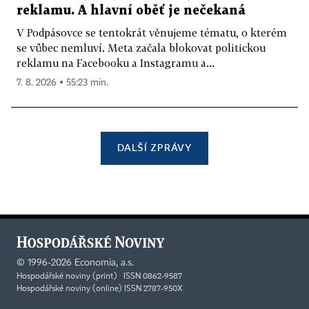
reklamu. A hlavní oběť je nečekaná
V Podpásovce se tentokrát věnujeme tématu, o kterém
se vůbec nemluví. Meta začala blokovat politickou
reklamu na Facebooku a Instagramu a...
7. 8. 2026 ▪ 55:23 min.
DALŠÍ ZPRÁVY
©
1996-2026
Economia, a.s.
Hospodářské noviny (print) ISSN 0862-9587
Hospodářské noviny (online) ISSN 2787-950X