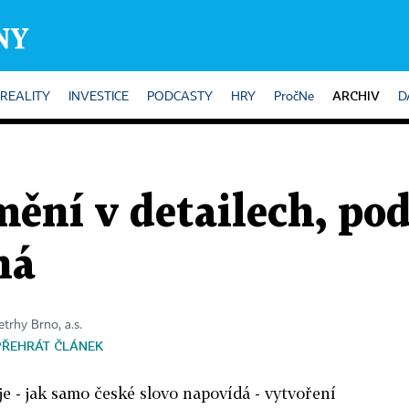
ARCHIV
REALITY
INVESTICE
PODCASTY
HRY
PročNe
D
mění v detailech, po
ná
etrhy Brno, a.s.
PŘEHRÁT ČLÁNEK
je - jak samo české slovo napovídá - vytvoření