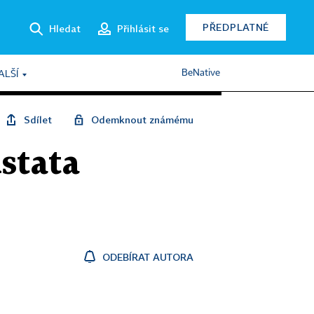
PŘEDPLATNÉ
Hledat
Přihlásit se
BeNative
ALŠÍ
Sdílet
Odemknout známému
dstata
ODEBÍRAT AUTORA