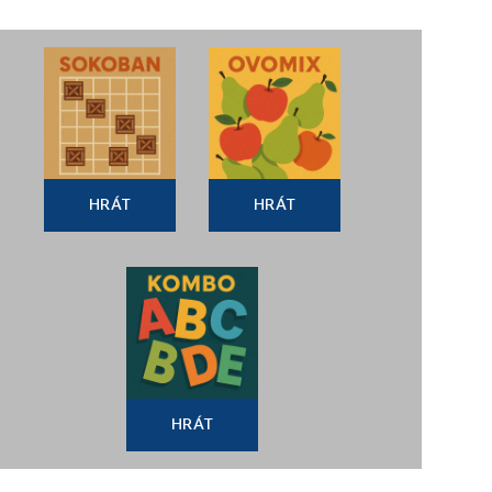
HRÁT
HRÁT
HRÁT