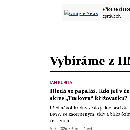
Přidejte si H
zprávách.
Vybíráme z H
JAN KUBITA
Hledá se papaláš. Kdo jel v
skrze „Turkovu“ křižovatku?
Před několika dny se do jedné pražské
BMW se začerněnými skly a blikající
červenou...
4. 8. 2026 ▪ 6 min. čtení