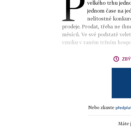
P
velkého trhu jedn
jednom čase na je
nelítostné konkure
prodeje. Prodat, třeba ne ih
měsíců. Ve své podstatě velet
vzniku v raném tržním hospo
ZBÝ
Nebo zkuste
předpla
Máte j