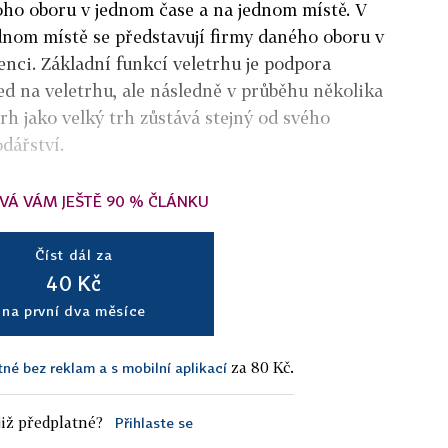
oho oboru v jednom čase a na jednom místě. V
dnom místě se představují firmy daného oboru v
nci. Základní funkcí veletrhu je podpora
ned na veletrhu, ale následně v průběhu několika
rh jako velký trh zůstává stejný od svého
dářství.
VÁ VÁM JEŠTĚ 90 % ČLÁNKU
Číst dál za
40 Kč
na první dva měsíce
za 80 Kč.
tné bez reklam a s mobilní aplikací
iž předplatné?
Přihlaste se