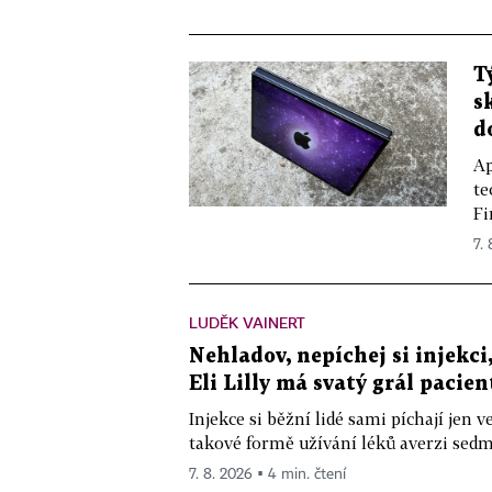
T
s
d
Ap
te
Fi
7.
LUDĚK VAINERT
Nehladov, nepíchej si injekci,
Eli Lilly má svatý grál pacien
Injekce si běžní lidé sami píchají jen
takové formě užívání léků averzi sedm 
7. 8. 2026 ▪ 4 min. čtení