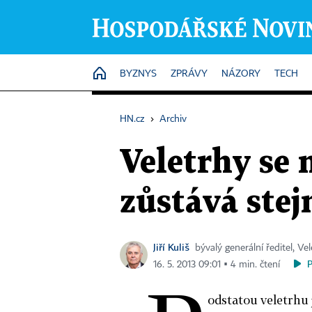
HOME
BYZNYS
ZPRÁVY
NÁZORY
TECH
HN.cz
›
Archiv
Veletrhy se 
zůstává stej
Jiří Kuliš
bývalý generální ředitel, Vel
16. 5. 2013 09:01 ▪ 4 min. čtení
odstatou veletrhu 