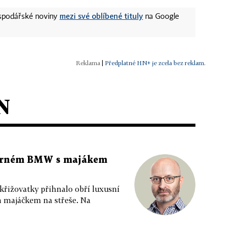
mezi své oblíbené tituly
ospodářské noviny
na Google
|
Předplatné HN+ je zcela bez reklam.
N
 černém BMW s majákem
 křižovatky přihnalo obří luxusní
m majáčkem na střeše. Na