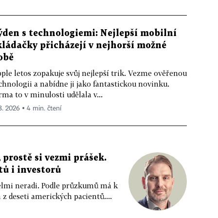
ýden s technologiemi: Nejlepší mobilní
kládačky přicházejí v nejhorší možné
obě
ple letos zopakuje svůj nejlepší trik. Vezme ověřenou
chnologii a nabídne ji jako fantastickou novinku.
rma to v minulosti udělala v...
 8. 2026 ▪ 4 min. čtení
 prostě si vezmi prášek.
tů i investorů
 velmi neradi. Podle průzkumů má k
z deseti amerických pacientů....