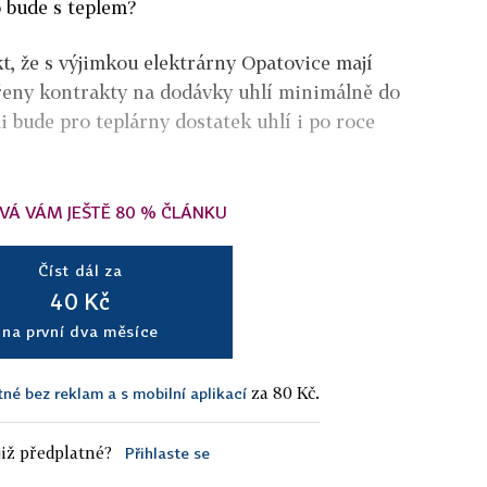
o bude s teplem?
t, že s výjimkou elektrárny Opatovice mají
řeny kontrakty na dodávky uhlí minimálně do
tli bude pro teplárny dostatek uhlí i po roce
VÁ VÁM JEŠTĚ 80 % ČLÁNKU
Číst dál za
40 Kč
na první dva měsíce
za 80 Kč.
tné bez reklam a s mobilní aplikací
iž předplatné?
Přihlaste se