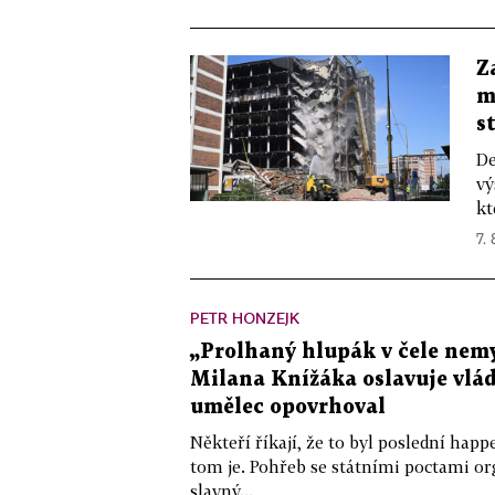
Z
m
s
De
vý
kt
7.
PETR HONZEJK
„Prolhaný hlupák v čele nemy
Milana Knížáka oslavuje vlá
umělec opovrhoval
Někteří říkají, že to byl poslední ha
tom je. Pohřeb se státními poctami o
slavný...