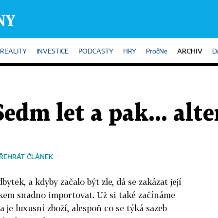
ARCHIV
REALITY
INVESTICE
PODCASTY
HRY
PročNe
D
Sedm let a pak... alt
ŘEHRÁT ČLÁNEK
ytek, a kdyby začalo být zle, dá se zakázat její
elkem snadno importovat. Už si také začínáme
na je luxusní zboží, alespoň co se týká sazeb