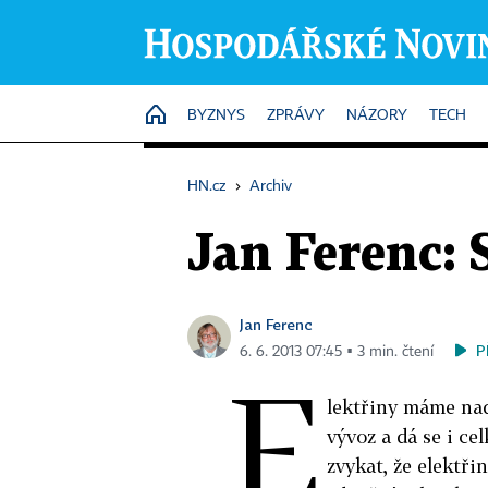
HOME
BYZNYS
ZPRÁVY
NÁZORY
TECH
HN.cz
›
Archiv
Jan Ferenc: 
Jan Ferenc
P
6. 6. 2013 07:45 ▪ 3 min. čtení
E
lektřiny máme nadb
vývoz a dá se i c
zvykat, že elektři