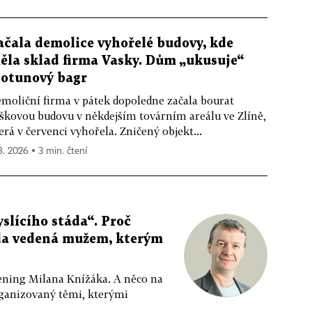
ačala demolice vyhořelé budovy, kde
ěla sklad firma Vasky. Dům „ukusuje“
totunový bagr
moliční firma v pátek dopoledne začala bourat
škovou budovu v někdejším továrním areálu ve Zlíně,
erá v červenci vyhořela. Zničený objekt...
 8. 2026 ▪ 3 min. čtení
slícího stáda“. Proč
da vedená mužem, kterým
ppening Milana Knížáka. A něco na
rganizovaný těmi, kterými