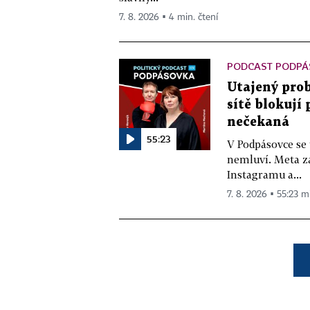
7. 8. 2026 ▪ 4 min. čtení
PODCAST PODPÁ
Utajený prob
sítě blokují
nečekaná
55:23
V Podpásovce se
nemluví. Meta z
Instagramu a...
7. 8. 2026 ▪ 55:23 m