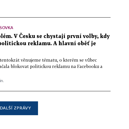
SOVKA
lém. V Česku se chystají první volby, kdy
 politickou reklamu. A hlavní oběť je
 tentokrát věnujeme tématu, o kterém se vůbec
ačala blokovat politickou reklamu na Facebooku a
in.
DALŠÍ ZPRÁVY