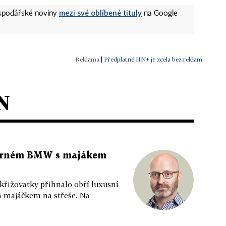
mezi své oblíbené tituly
ospodářské noviny
na Google
|
Předplatné HN+ je zcela bez reklam.
N
 černém BMW s majákem
 křižovatky přihnalo obří luxusní
m majáčkem na střeše. Na