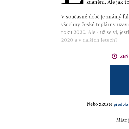
zdanění. Ale jak t
V současné době je známý fak
všechny české teplárny uzav
roku 2020. Ale - už se ví, jes
2020 a v dalších letech?
ZBÝ
Nebo zkuste
předpla
Máte j