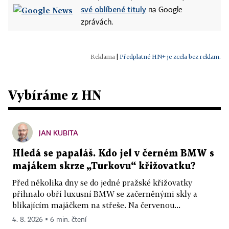
své oblíbené tituly
na Google
zprávách.
|
Předplatné HN+ je zcela bez reklam.
Vybíráme z HN
JAN KUBITA
Hledá se papaláš. Kdo jel v černém BMW s
majákem skrze „Turkovu“ křižovatku?
Před několika dny se do jedné pražské křižovatky
přihnalo obří luxusní BMW se začerněnými skly a
blikajícím majáčkem na střeše. Na červenou...
4. 8. 2026 ▪ 6 min. čtení