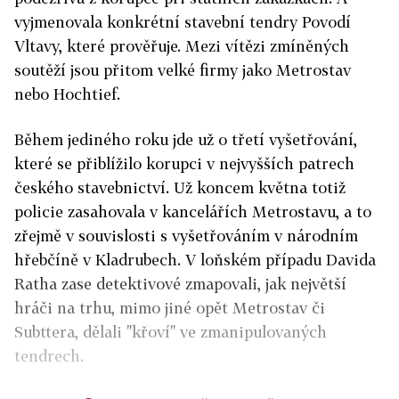
vyjmenovala konkrétní stavební tendry Povodí
Vltavy, které prověřuje. Mezi vítězi zmíněných
soutěží jsou přitom velké firmy jako Metrostav
nebo Hochtief.
Během jediného roku jde už o třetí vyšetřování,
které se přiblížilo korupci v nejvyšších patrech
českého stavebnictví. Už koncem května totiž
policie zasahovala v kancelářích Metrostavu, a to
zřejmě v souvislosti s vyšetřováním v národním
hřebčíně v Kladrubech. V loňském případu Davida
Ratha zase detektivové zmapovali, jak největší
hráči na trhu, mimo jiné opět Metrostav či
Subttera, dělali "křoví" ve zmanipulovaných
tendrech.