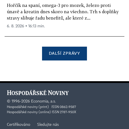
Hořčík na spaní, omega-3 pro mozek, železo proti
únavě a kreatin dnes skoro na všechno. Trh s doplňky
stravy slibuje řadu benefitů, ale které z...
6. 8. 2026 ▪ 16:13 min.
DALŠÍ ZPRÁVY
©
1996-2026
Economia, a.s.
Hospodářské noviny (print) ISSN 0862-9587
Hospodářské noviny (online) ISSN 2787-950X
Certifikováno
Sledujte nás