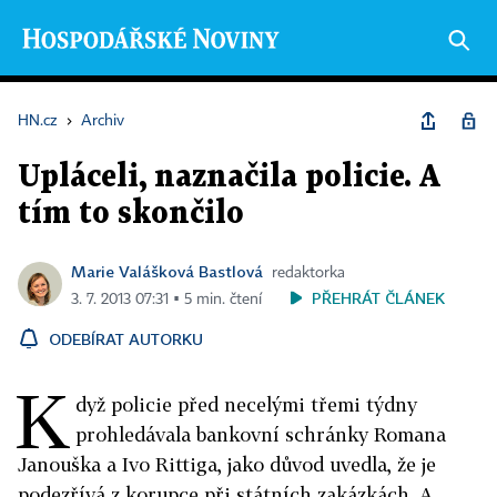
HN.cz
›
Archiv
Upláceli, naznačila policie. A
tím to skončilo
Marie Valášková Bastlová
redaktorka
PŘEHRÁT ČLÁNEK
3. 7. 2013 07:31 ▪ 5 min. čtení
ODEBÍRAT AUTORKU
K
dyž policie před necelými třemi týdny
prohledávala bankovní schránky Romana
Janouška a Ivo Rittiga, jako důvod uvedla, že je
podezřívá z korupce při státních zakázkách. A