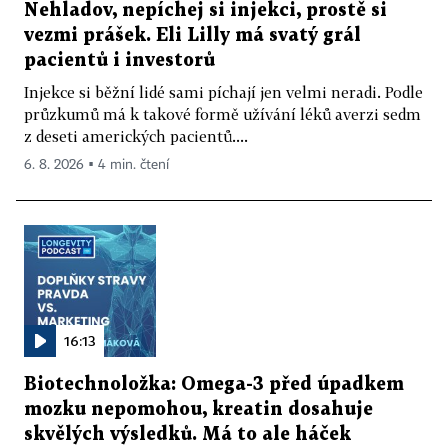
Nehladov, nepíchej si injekci, prostě si
vezmi prášek. Eli Lilly má svatý grál
pacientů i investorů
Injekce si běžní lidé sami píchají jen velmi neradi. Podle
průzkumů má k takové formě užívání léků averzi sedm
z deseti amerických pacientů....
6. 8. 2026 ▪ 4 min. čtení
16:13
Biotechnoložka: Omega-3 před úpadkem
mozku nepomohou, kreatin dosahuje
skvělých výsledků. Má to ale háček