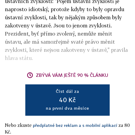
ústavních zvyklostí: "Pojem ústavní zvyklosti je
naprosto idiotský, protože kdyby to byly opravdu
ústavní zvyklosti, tak by nějakým způsobem byly
zakotveny v ústavě. Jsou to jenom zvyklosti.
Prezident, byť přímo zvolený, nemůže měnit
ústavu, ale má samozřejmě svaté právo měnit
zvyklosti, které nejsou zakotveny v ústavě," pravila
hlava státu.
ZBÝVÁ VÁM JEŠTĚ 90 % ČLÁNKU
Číst dál za
40 Kč
na první dva měsíce
Nebo zkuste
za 80
předplatné bez reklam a s mobilní aplikací
Kč.