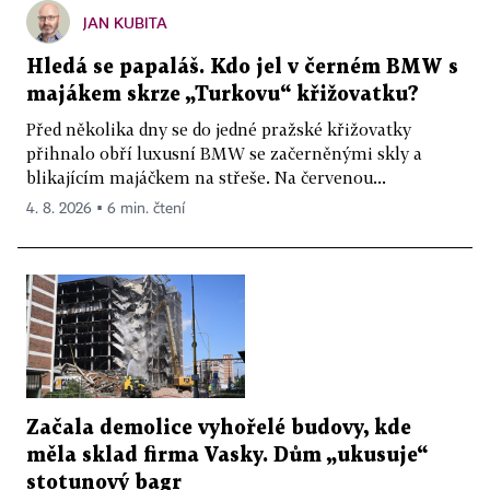
JAN KUBITA
Hledá se papaláš. Kdo jel v černém BMW s
majákem skrze „Turkovu“ křižovatku?
Před několika dny se do jedné pražské křižovatky
přihnalo obří luxusní BMW se začerněnými skly a
blikajícím majáčkem na střeše. Na červenou...
4. 8. 2026 ▪ 6 min. čtení
Začala demolice vyhořelé budovy, kde
měla sklad firma Vasky. Dům „ukusuje“
stotunový bagr