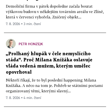
Demoliční firma v pátek dopoledne začala bourat
výškovou budovu v někdejším továrním areálu ve Zlíně,
která v červenci vyhořela. Zničený objekt...
7. 8. 2026 ▪ 3 min. čtení
PETR HONZEJK
„Prolhaný hlupák v čele nemyslícího
stáda“. Proč Milana Knížáka oslavuje
vláda vedená mužem, kterým umělec
opovrhoval
Někteří říkají, že to byl poslední happening Milana
Knížáka. A něco na tom je. Pohřeb se státními poctami
organizovaný těmi, kterými slavný...
7. 8. 2026 ▪ 4 min. čtení