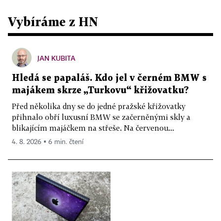
Vybíráme z HN
JAN KUBITA
Hledá se papaláš. Kdo jel v černém BMW s
majákem skrze „Turkovu“ křižovatku?
Před několika dny se do jedné pražské křižovatky
přihnalo obří luxusní BMW se začerněnými skly a
blikajícím majáčkem na střeše. Na červenou...
4. 8. 2026 ▪ 6 min. čtení