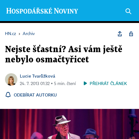
HN.cz
›
Archiv
Nejste šťastní? Asi vám ještě
nebylo osmačtyřicet
Lucie Tvarůžková
PŘEHRÁT ČLÁNEK
24. 7. 2013 01:32 ▪ 5 min. čtení
ODEBÍRAT AUTORKU