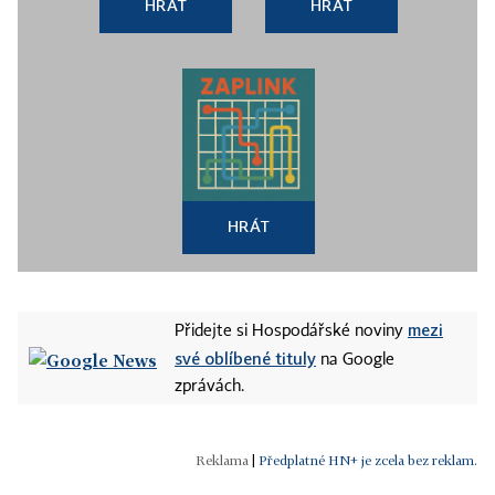
HRÁT
HRÁT
HRÁT
mezi
Přidejte si Hospodářské noviny
své oblíbené tituly
na Google
zprávách.
|
Předplatné HN+ je zcela bez reklam.