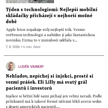
Týden s technologiemi: Nejlepší mobilní
skládačky přicházejí v nejhorší možné
době
Apple letos zopakuje svůj nejlepší trik. Vezme
ověřenou technologii a nabídne ji jako fantastickou
novinku. Firma to v minulosti udělala v...
7. 8. 2026 ▪ 4 min. čtení
LUDĚK VAINERT
Nehladov, nepíchej si injekci, prostě si
vezmi prášek. Eli Lilly má svatý grál
pacientů i investorů
Injekce si běžní lidé sami píchají jen velmi neradi. Podle
průzkumů má k takové formě užívání léků averzi sedm
z deseti amerických pacientů....