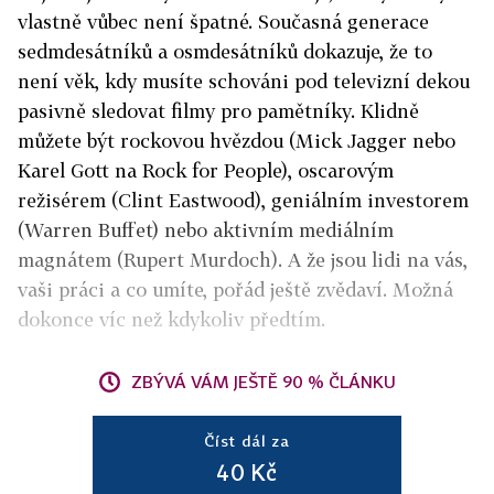
vlastně vůbec není špatné. Současná generace
sedmdesátníků a osmdesátníků dokazuje, že to
není věk, kdy musíte schováni pod televizní dekou
pasivně sledovat filmy pro pamětníky. Klidně
můžete být rockovou hvězdou (Mick Jagger nebo
Karel Gott na Rock for People), oscarovým
režisérem (Clint Eastwood), geniálním investorem
(Warren Buffet) nebo aktivním mediálním
magnátem (Rupert Murdoch). A že jsou lidi na vás,
vaši práci a co umíte, pořád ještě zvědaví. Možná
dokonce víc než kdykoliv předtím.
ZBÝVÁ VÁM JEŠTĚ 90 % ČLÁNKU
Číst dál za
40 Kč