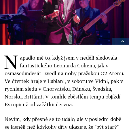
N
apadlo mě to, když jsem v neděli sledovala
fantastického Leonarda Cohena, jak v
osmasedmdesáti zvedl na nohy pražskou O2 Arenu.
Ve čtvrtek hraje v Lublani, v sobotu ve Vídni, pak v
rychlém sledu v Chorvatsku, Dánsku, Švédsku,
Norsku, Británii. V tomhle zběsilém tempu objíždí
Evropu už od začátku června.
Nevím, kdy přesně se to událo, ale v poslední době
se jasněji než kdykoliv dřív ukazuje, že "být starý"