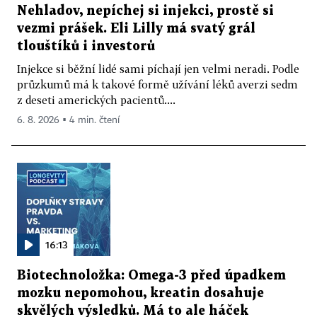
Nehladov, nepíchej si injekci, prostě si
vezmi prášek. Eli Lilly má svatý grál
tlouštíků i investorů
Injekce si běžní lidé sami píchají jen velmi neradi. Podle
průzkumů má k takové formě užívání léků averzi sedm
z deseti amerických pacientů....
6. 8. 2026 ▪ 4 min. čtení
16:13
Biotechnoložka: Omega-3 před úpadkem
mozku nepomohou, kreatin dosahuje
skvělých výsledků. Má to ale háček