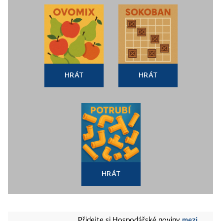
HRÁT
HRÁT
HRÁT
mezi
Přidejte si Hospodářské noviny