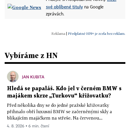
své oblíbené tituly
na Google
zprávách.
|
Předplatné HN+ je zcela bez reklam.
Vybíráme z HN
JAN KUBITA
Hledá se papaláš. Kdo jel v černém BMW s
majákem skrze „Turkovu“ křižovatku?
Před několika dny se do jedné pražské křižovatky
přihnalo obří luxusní BMW se začerněnými skly a
blikajícím majáčkem na střeše. Na červenou...
4. 8. 2026 ▪ 6 min. čtení