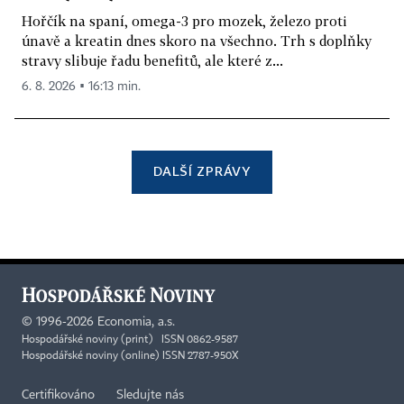
Hořčík na spaní, omega-3 pro mozek, železo proti
únavě a kreatin dnes skoro na všechno. Trh s doplňky
stravy slibuje řadu benefitů, ale které z...
6. 8. 2026 ▪ 16:13 min.
DALŠÍ ZPRÁVY
©
1996-2026
Economia, a.s.
Hospodářské noviny (print) ISSN 0862-9587
Hospodářské noviny (online) ISSN 2787-950X
Certifikováno
Sledujte nás