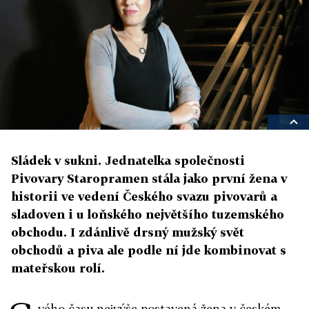
Sládek v sukni. Jednatelka společnosti
Pivovary Staropramen stála jako první žena v
historii ve vedení Českého svazu pivovarů a
sladoven i u loňského největšího tuzemského
obchodu. I zdánlivě drsný mužský svět
obchodů a piva ale podle ní jde kombinovat s
mateřskou rolí.
vého času nejvýše postavená žena v českém