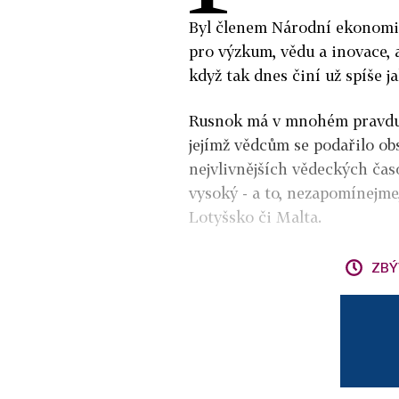
Byl členem Národní ekonomic
pro výzkum, vědu a inovace, a
když tak dnes činí už spíše 
Rusnok má v mnohém pravdu: 
jejímž vědcům se podařilo ob
nejvlivnějších vědeckých čas
vysoký - a to, nezapomínejme
Lotyšsko či Malta.
ZBÝ