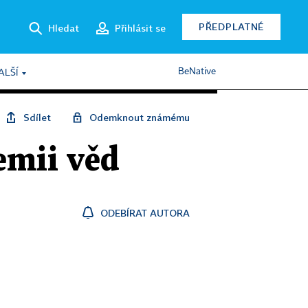
PŘEDPLATNÉ
Hledat
Přihlásit se
BeNative
ALŠÍ
Sdílet
Odemknout známému
emii věd
ODEBÍRAT AUTORA