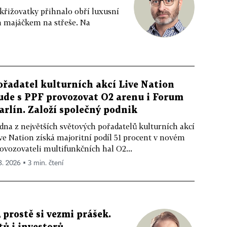
 křižovatky přihnalo obří luxusní
m majáčkem na střeše. Na
ořadatel kulturních akcí Live Nation
ude s PPF provozovat O2 arenu i Forum
arlín. Založí společný podnik
dna z největších světových pořadatelů kulturních akcí
ve Nation získá majoritní podíl 51 procent v novém
ovozovateli multifunkčních hal O2...
 8. 2026 ▪ 3 min. čtení
 prostě si vezmi prášek.