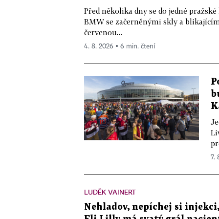
Před několika dny se do jedné pražské
BMW se začerněnými skly a blikající
červenou...
4. 8. 2026 ▪ 6 min. čtení
P
b
K
Je
Li
pr
7.
LUDĚK VAINERT
Nehladov, nepíchej si injekci,