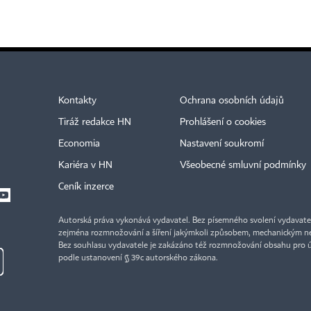
Kontakty
Ochrana osobních údajů
Tiráž redakce HN
Prohlášení o cookies
Economia
Nastavení soukromí
Kariéra v HN
Všeobecné smluvní podmínky
Ceník inzerce
Autorská práva vykonává vydavatel. Bez písemného svolení vydavatele 
zejména rozmnožování a šíření jakýmkoli způsobem, mechanickým ne
Bez souhlasu vydavatele je zakázáno též rozmnožování obsahu pro 
podle ustanovení § 39c autorského zákona.