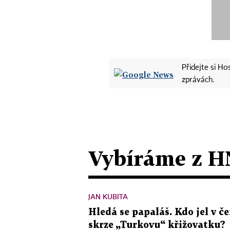
Přidejte si H
zprávách.
Vybíráme z H
JAN KUBITA
Hledá se papaláš. Kdo jel v
skrze „Turkovu“ křižovatku?