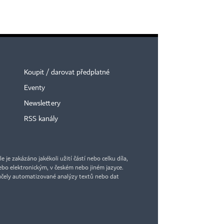
Koupit / darovat předplatné
Eventy
Newslettery
RSS kanály
je zakázáno jakékoli užití částí nebo celku díla,
bo elektronickým, v českém nebo jiném jazyce.
účely automatizované analýzy textů nebo dat