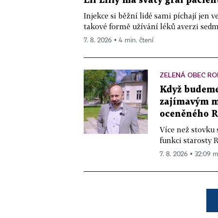
Eli Lilly má svatý grál pacien
Injekce si běžní lidé sami píchají jen
takové formě užívání léků averzi sedm 
7. 8. 2026 ▪ 4 min. čtení
ZELENÁ OBEC RO
Když budeme 
zajímavým mě
oceněného R
Více než stovku 
funkci starosty 
7. 8. 2026 ▪ 32:09 m