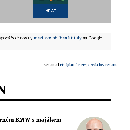
HRÁT
mezi své oblíbené tituly
ospodářské noviny
na Google
|
Předplatné HN+ je zcela bez reklam.
N
 černém BMW s majákem