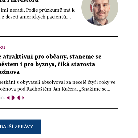
tů i investorů
 velmi neradi. Podle průzkumů má k
z deseti amerických pacientů....
KU
atraktivní pro občany, staneme se
stem i pro byznys, říká starosta
ožnova
setkání s obyvateli absolvoval za necelé čtyři roky ve
Rožnova pod Radhoštěm Jan Kučera. „Snažíme se...
in.
DALŠÍ ZPRÁVY