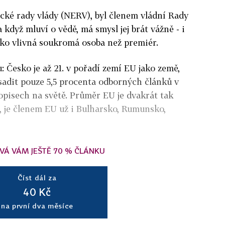
ké rady vlády (NERV), byl členem vládní Rady
 když mluví o vědě, má smysl jej brát vážně - i
jako vlivná soukromá osoba než premiér.
Česko je až 21. v pořadí zemí EU jako země,
sadit pouze 5,5 procenta odborných článků v
opisech na světě. Průměr EU je dvakrát tak
, je členem EU už i Bulharsko, Rumunsko,
VÁ VÁM JEŠTĚ 70 % ČLÁNKU
Číst dál za
40 Kč
na první dva měsíce