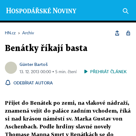
HN.cz
›
Archiv
Benátky říkají basta
Günter Bartoš
PŘEHRÁT ČLÁNEK
13. 12. 2013 00:00 ▪ 5 min. čtení
ODEBÍRAT AUTORA
Přijet do Benátek po zemi, na vlakové nádraží,
znamená vejít do paláce zadním vchodem, říká
si nad krásou náměstí sv. Marka Gustav von
Aschenbach. Podle hrdiny slavné novely
Thomase Manna Smrt v Benátkách se do