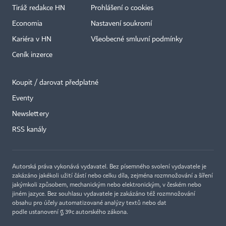
Tiráž redakce HN
Prohlášení o cookies
Economia
Nastavení soukromí
Kariéra v HN
Všeobecné smluvní podmínky
Ceník inzerce
Koupit / darovat předplatné
Eventy
Newslettery
RSS kanály
Autorská práva vykonává vydavatel. Bez písemného svolení vydavatele je
zakázáno jakékoli užití částí nebo celku díla, zejména rozmnožování a šíření
jakýmkoli způsobem, mechanickým nebo elektronickým, v českém nebo
jiném jazyce. Bez souhlasu vydavatele je zakázáno též rozmnožování
obsahu pro účely automatizované analýzy textů nebo dat
podle ustanovení § 39c autorského zákona.