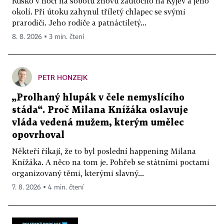
Rusko v noci na sobotu znovu zaútočilo na Kyjev a jeho
okolí. Při útoku zahynul tříletý chlapec se svými
prarodiči. Jeho rodiče a patnáctiletý...
8. 8. 2026 ▪ 3 min. čtení
PETR HONZEJK
„Prolhaný hlupák v čele nemyslícího
stáda“. Proč Milana Knížáka oslavuje
vláda vedená mužem, kterým umělec
opovrhoval
Někteří říkají, že to byl poslední happening Milana
Knížáka. A něco na tom je. Pohřeb se státními poctami
organizovaný těmi, kterými slavný...
7. 8. 2026 ▪ 4 min. čtení