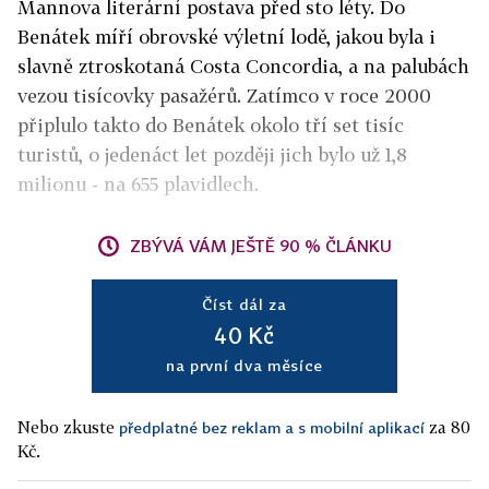
Mannova literární postava před sto léty. Do
Benátek míří obrovské výletní lodě, jakou byla i
slavně ztroskotaná Costa Concordia, a na palubách
vezou tisícovky pasažérů. Zatímco v roce 2000
připlulo takto do Benátek okolo tří set tisíc
turistů, o jedenáct let později jich bylo už 1,8
milionu - na 655 plavidlech.
ZBÝVÁ VÁM JEŠTĚ 90 % ČLÁNKU
Číst dál za
40 Kč
na první dva měsíce
Nebo zkuste
za 80
předplatné bez reklam a s mobilní aplikací
Kč.