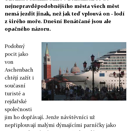
nejnepravděpodobnějšího města všech měst
nemá jezdit jinak, než jak teď vplouvá on - lodí
z širého moře. Dnešní Benátčané jsou ale
opačného názoru.
Podobný
pocit jako
von
Aschenbach
chtějí zažít i
současní
turisté a
rejdařské
společnosti
jim ho dopřávají. Jenže návštěvníci už
nepřiplouvají malými dýmajícími parníčky jako