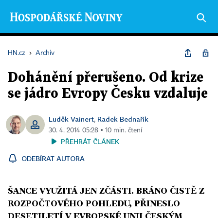
HN.cz
›
Archiv
Dohánění přerušeno. Od krize
se jádro Evropy Česku vzdaluje
Luděk Vainert
Radek Bednařík
,
30. 4. 2014 05:28 ▪ 10 min. čtení
PŘEHRÁT ČLÁNEK
ODEBÍRAT AUTORA
ŠANCE VYUŽITÁ JEN ZČÁSTI. BRÁNO ČISTĚ Z
ROZPOČTOVÉHO POHLEDU, PŘINESLO
DESETILETÍ V EVROPSKÉ UNII ČESKÝM