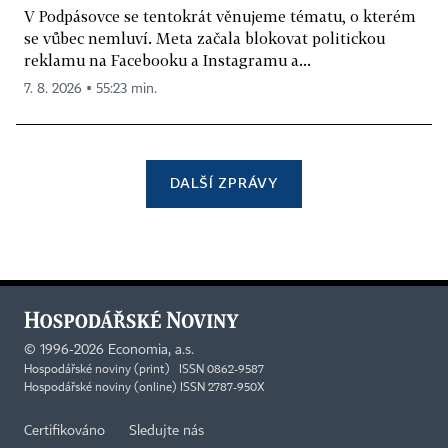
V Podpásovce se tentokrát věnujeme tématu, o kterém
se vůbec nemluví. Meta začala blokovat politickou
reklamu na Facebooku a Instagramu a...
7. 8. 2026 ▪ 55:23 min.
DALŠÍ ZPRÁVY
©
1996-2026
Economia, a.s.
Hospodářské noviny (print) ISSN 0862-9587
Hospodářské noviny (online) ISSN 2787-950X
Certifikováno
Sledujte nás