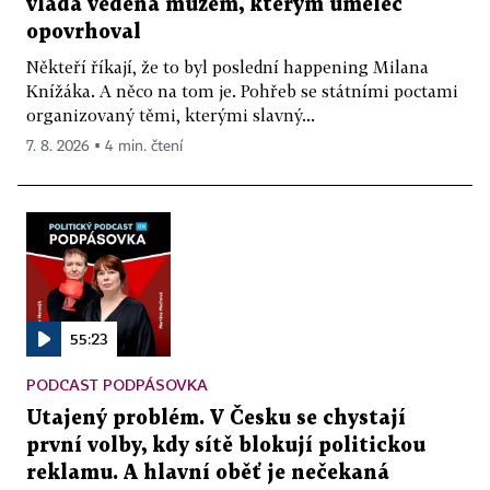
vláda vedená mužem, kterým umělec
opovrhoval
Někteří říkají, že to byl poslední happening Milana
Knížáka. A něco na tom je. Pohřeb se státními poctami
organizovaný těmi, kterými slavný...
7. 8. 2026 ▪ 4 min. čtení
55:23
PODCAST PODPÁSOVKA
Utajený problém. V Česku se chystají
první volby, kdy sítě blokují politickou
reklamu. A hlavní oběť je nečekaná