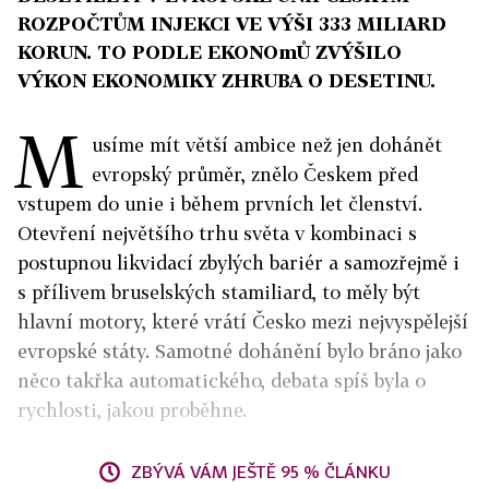
ROZPOČTŮM INJEKCI VE VÝŠI 333 MILIARD
KORUN. TO PODLE EKONOmŮ ZVÝŠILO
VÝKON EKONOMIKY ZHRUBA O DESETINU.
M
usíme mít větší ambice než jen dohánět
evropský průměr, znělo Českem před
vstupem do unie i během prvních let členství.
Otevření největšího trhu světa v kombinaci s
postupnou likvidací zbylých bariér a samozřejmě i
s přílivem bruselských stamiliard, to měly být
hlavní motory, které vrátí Česko mezi nejvyspělejší
evropské státy. Samotné dohánění bylo bráno jako
něco takřka automatického, debata spíš byla o
rychlosti, jakou proběhne.
ZBÝVÁ VÁM JEŠTĚ 95 % ČLÁNKU