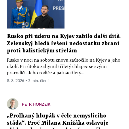
Rusko při úderu na Kyjev zabilo další dítě.
Zelenskyj hledá řešení nedostatku zbraní
proti balistickým střelám
Rusko v noci na sobotu znovu zaútočilo na Kyjev a jeho
okolí. Při útoku zahynul tříletý chlapec se svými
prarodiči. Jeho rodiče a patnáctiletý...
8. 8. 2026 ▪ 3 min. čtení
PETR HONZEJK
„Prolhaný hlupák v čele nemyslícího
stáda“. Proč Milana Knížáka oslavuje