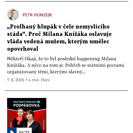
PETR HONZEJK
„Prolhaný hlupák v čele nemyslícího
stáda“. Proč Milana Knížáka oslavuje
vláda vedená mužem, kterým umělec
opovrhoval
Někteří říkají, že to byl poslední happening Milana
Knížáka. A něco na tom je. Pohřeb se státními poctami
organizovaný těmi, kterými slavný...
7. 8. 2026 ▪ 4 min. čtení
55:23