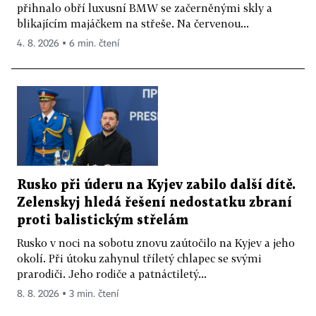
přihnalo obří luxusní BMW se začerněnými skly a
blikajícím majáčkem na střeše. Na červenou...
4. 8. 2026 ▪ 6 min. čtení
Rusko při úderu na Kyjev zabilo další dítě.
Zelenskyj hledá řešení nedostatku zbraní
proti balistickým střelám
Rusko v noci na sobotu znovu zaútočilo na Kyjev a jeho
okolí. Při útoku zahynul tříletý chlapec se svými
prarodiči. Jeho rodiče a patnáctiletý...
8. 8. 2026 ▪ 3 min. čtení