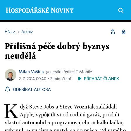
HN.cz
›
Archiv
Přílišná péče dobrý byznys
neudělá
Milan Vašina
generální ředitel T-Mobile
PŘEHRÁT ČLÁNEK
2. 7. 2014 00:40 ▪ 3 min. čtení
ODEBÍRAT AUTORA
K
dyž Steve Jobs a Steve Wozniak zakládali
Apple, vypůjčili si od rodičů garáž, prodali
vlastní automobil a programovatelnou kalkulačku,
vyhrnuli si rukávy a pustili se do práce. Od samého