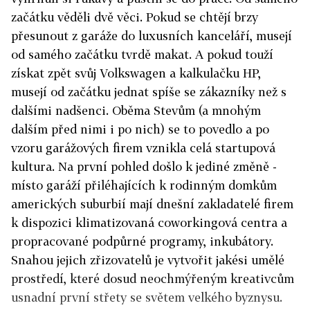
začátku věděli dvě věci. Pokud se chtějí brzy
přesunout z garáže do luxusních kanceláří, musejí
od samého začátku tvrdě makat. A pokud touží
získat zpět svůj Volkswagen a kalkulačku HP,
musejí od začátku jednat spíše se zákazníky než s
dalšími nadšenci. Oběma Stevům (a mnohým
dalším před nimi i po nich) se to povedlo a po
vzoru garážových firem vznikla celá startupová
kultura. Na první pohled došlo k jediné změně -
místo garáží přiléhajících k rodinným domkům
amerických suburbií mají dnešní zakladatelé firem
k dispozici klimatizovaná coworkingová centra a
propracované podpůrné programy, inkubátory.
Snahou jejich zřizovatelů je vytvořit jakési umělé
prostředí, které dosud neochmýřeným kreativcům
usnadní první střety se světem velkého byznysu.