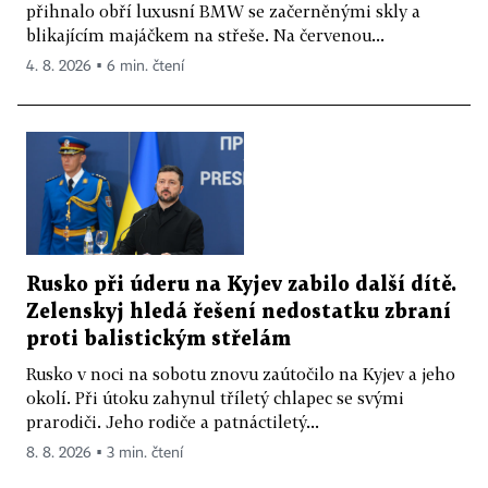
přihnalo obří luxusní BMW se začerněnými skly a
blikajícím majáčkem na střeše. Na červenou...
4. 8. 2026 ▪ 6 min. čtení
Rusko při úderu na Kyjev zabilo další dítě.
Zelenskyj hledá řešení nedostatku zbraní
proti balistickým střelám
Rusko v noci na sobotu znovu zaútočilo na Kyjev a jeho
okolí. Při útoku zahynul tříletý chlapec se svými
prarodiči. Jeho rodiče a patnáctiletý...
8. 8. 2026 ▪ 3 min. čtení