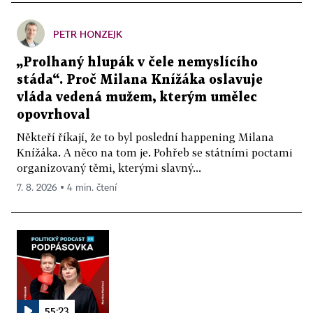
PETR HONZEJK
„Prolhaný hlupák v čele nemyslícího
stáda“. Proč Milana Knížáka oslavuje
vláda vedená mužem, kterým umělec
opovrhoval
Někteří říkají, že to byl poslední happening Milana
Knížáka. A něco na tom je. Pohřeb se státními poctami
organizovaný těmi, kterými slavný...
7. 8. 2026 ▪ 4 min. čtení
55:23