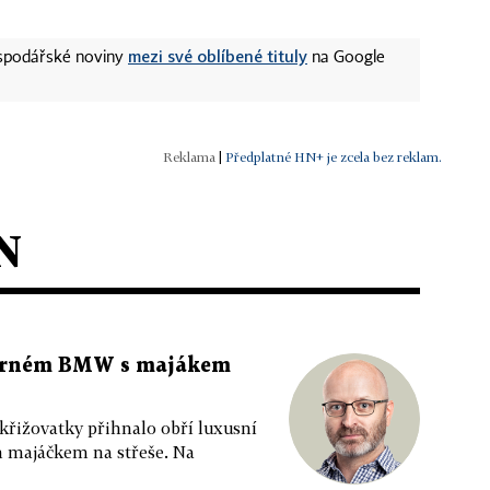
mezi své oblíbené tituly
ospodářské noviny
na Google
|
Předplatné HN+ je zcela bez reklam.
N
 černém BMW s majákem
 křižovatky přihnalo obří luxusní
m majáčkem na střeše. Na