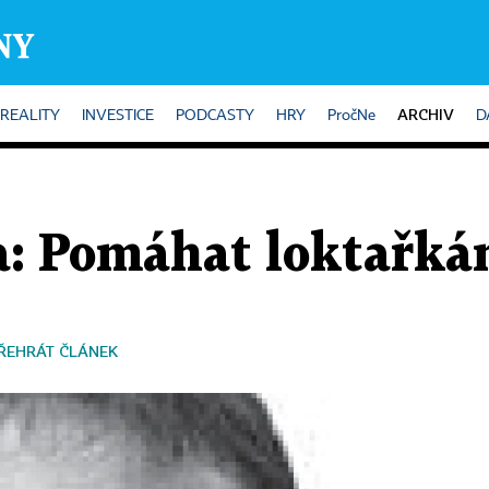
ARCHIV
REALITY
INVESTICE
PODCASTY
HRY
PročNe
D
a: Pomáhat loktařká
ŘEHRÁT ČLÁNEK