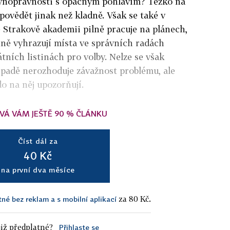
vnoprávnosti s opačným pohlavím? Těžko na
ovědět jinak než kladně. Však se také v
e Strakově akademii pilně pracuje na plánech,
ně vyhrazují místa ve správních radách
ních listinách pro volby. Nelze se však
ípadě nerozhoduje závažnost problému, ale
do na něj upozorňují.
VÁ VÁM JEŠTĚ 90 % ČLÁNKU
Číst dál za
40 Kč
na první dva měsíce
za 80 Kč.
tné bez reklam a s mobilní aplikací
iž předplatné?
Přihlaste se