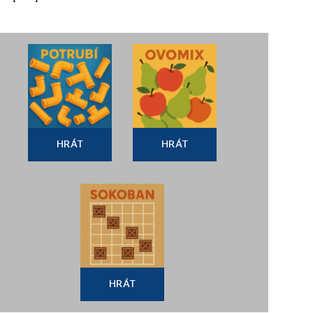
HRÁT
HRÁT
HRÁT