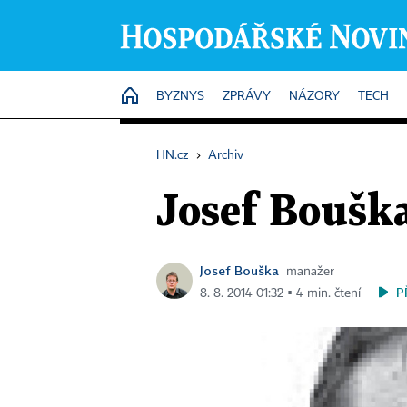
HOME
BYZNYS
ZPRÁVY
NÁZORY
TECH
HN.cz
›
Archiv
Josef Boušk
Josef Bouška
manažer
P
8. 8. 2014 01:32 ▪ 4 min. čtení