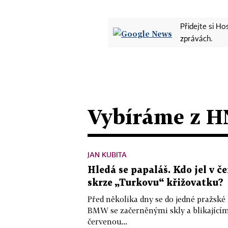
Přidejte si H
zprávách.
Vybíráme z H
JAN KUBITA
Hledá se papaláš. Kdo jel v
skrze „Turkovu“ křižovatku?
Před několika dny se do jedné pražské
BMW se začerněnými skly a blikající
červenou...