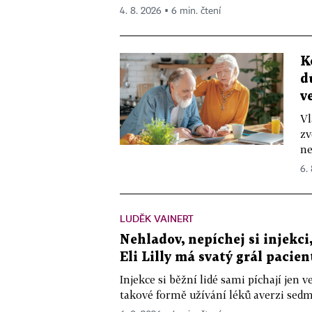
4. 8. 2026 ▪ 6 min. čtení
K
d
v
Vl
zv
ne
6.
LUDĚK VAINERT
Nehladov, nepíchej si injekci,
Eli Lilly má svatý grál pacien
Injekce si běžní lidé sami píchají jen
takové formě užívání léků averzi sedm 