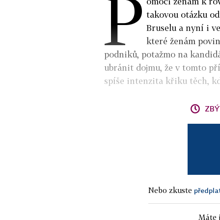
P
omoci ženám k ro
takovou otázku odp
Bruselu a nyní i v
které ženám povin
podniků, potažmo na kandidát
ubránit dojmu, že v tomto př
spíše intenzita křiku těch, k
ZBÝ
Nebo zkuste
předpla
Máte j