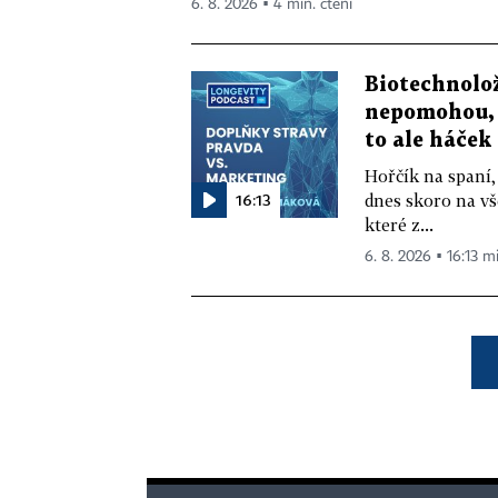
6. 8. 2026 ▪ 4 min. čtení
Biotechnolo
nepomohou, 
to ale háček
Hořčík na spaní,
16:13
dnes skoro na vš
které z...
6. 8. 2026 ▪ 16:13 m