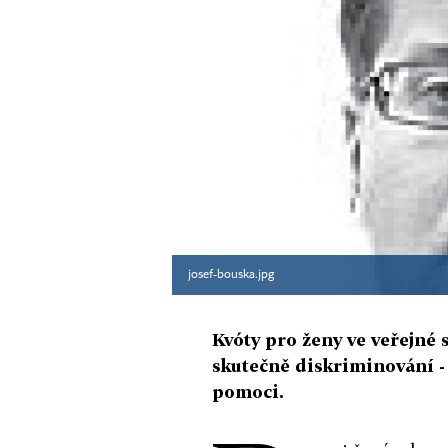
josef-bouska.jpg
Kvóty pro ženy ve veřejné
skutečně diskriminování - 
pomoci.