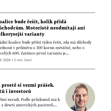
oalice bude řešit, kolik přidá
ůchodcům. Motoristé neodmítají ani
elkorysejší varianty
ádní koalice bude příští týden řešit, zda má důchody
ednout v průměru o 300 korun měsíčně, nebo o
celých 600. Zatímco první varianta je...
 8. 2026 ▪ 5 min. čtení
 prostě si vezmi prášek.
tů i investorů
 velmi neradi. Podle průzkumů má k
z deseti amerických pacientů....