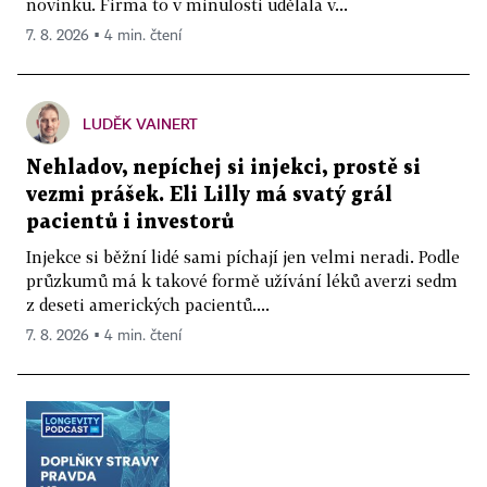
novinku. Firma to v minulosti udělala v...
7. 8. 2026 ▪ 4 min. čtení
LUDĚK VAINERT
Nehladov, nepíchej si injekci, prostě si
vezmi prášek. Eli Lilly má svatý grál
pacientů i investorů
Injekce si běžní lidé sami píchají jen velmi neradi. Podle
průzkumů má k takové formě užívání léků averzi sedm
z deseti amerických pacientů....
7. 8. 2026 ▪ 4 min. čtení