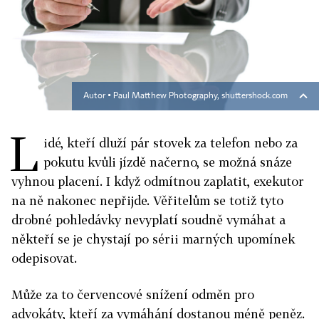
Autor ▪
Paul Matthew Photography, shuttershock.com
L
idé, kteří dluží pár stovek za telefon nebo za
pokutu kvůli jízdě načerno, se možná snáze
vyhnou placení. I když odmítnou zaplatit, exekutor
na ně nakonec nepřijde. Věřitelům se totiž tyto
drobné pohledávky nevyplatí soudně vymáhat a
někteří se je chystají po sérii marných upomínek
odepisovat.
Může za to červencové snížení odměn pro
advokáty, kteří za vymáhání dostanou méně peněz.