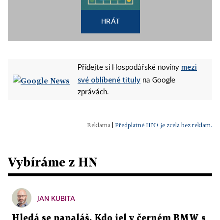
HRÁT
mezi
Přidejte si Hospodářské noviny
své oblíbené tituly
na Google
zprávách.
|
Předplatné HN+ je zcela bez reklam.
Vybíráme z HN
JAN KUBITA
Hledá se papaláš. Kdo jel v černém BMW s