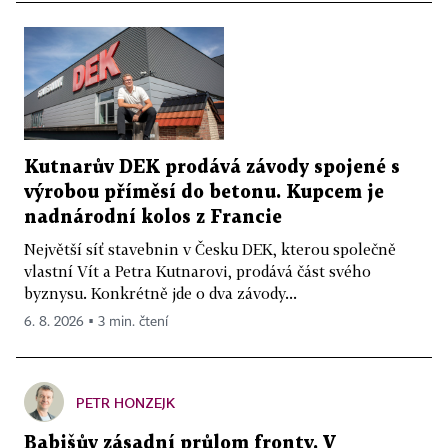
Kutnarův DEK prodává závody spojené s
výrobou příměsí do betonu. Kupcem je
nadnárodní kolos z Francie
Největší síť stavebnin v Česku DEK, kterou společně
vlastní Vít a Petra Kutnarovi, prodává část svého
byznysu. Konkrétně jde o dva závody...
6. 8. 2026 ▪ 3 min. čtení
PETR HONZEJK
Babišův zásadní průlom fronty. V