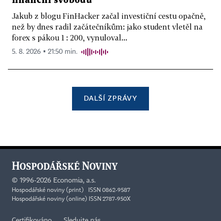
finanční svobodu
Jakub z blogu FinHacker začal investiční cestu opačně,
než by dnes radil začátečníkům: jako student vletěl na
forex s pákou 1 : 200, vynuloval...
5. 8. 2026 ▪ 21:50 min.
DALŠÍ ZPRÁVY
©
1996-2026
Economia, a.s.
Hospodářské noviny (print) ISSN 0862-9587
Hospodářské noviny (online) ISSN 2787-950X
Certifikováno
Sledujte nás