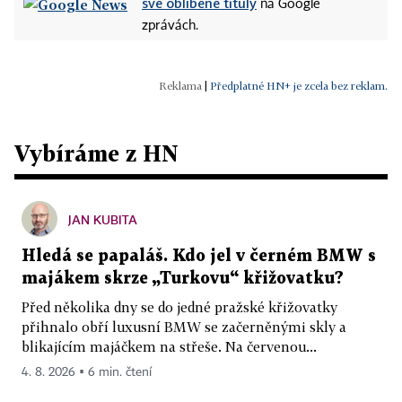
své oblíbené tituly
na Google
zprávách.
|
Předplatné HN+ je zcela bez reklam.
Vybíráme z HN
JAN KUBITA
Hledá se papaláš. Kdo jel v černém BMW s
majákem skrze „Turkovu“ křižovatku?
Před několika dny se do jedné pražské křižovatky
přihnalo obří luxusní BMW se začerněnými skly a
blikajícím majáčkem na střeše. Na červenou...
4. 8. 2026 ▪ 6 min. čtení