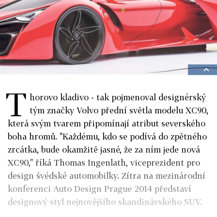
T
horovo kladivo - tak pojmenoval designérský
tým značky Volvo přední světla modelu XC90,
která svým tvarem připomínají atribut severského
boha hromů. "Každému, kdo se podívá do zpětného
zrcátka, bude okamžitě jasné, že za ním jede nová
XC90," říká Thomas Ingenlath, viceprezident pro
design švédské automobilky. Zítra na mezinárodní
konferenci Auto Design Prague 2014 představí
designový styl nejnovějšího skandinávského SUV.