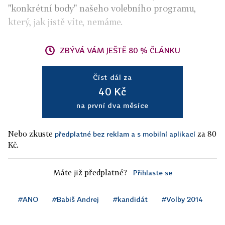
"konkrétní body" našeho volebního programu,
který, jak jistě víte, nemáme.
ZBÝVÁ VÁM JEŠTĚ 80 % ČLÁNKU
Číst dál za
40 Kč
na první dva měsíce
Nebo zkuste
za 80
předplatné bez reklam a s mobilní aplikací
Kč.
Máte již předplatné?
Přihlaste se
#ANO
#Babiš Andrej
#kandidát
#Volby 2014