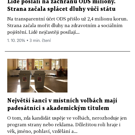
Lidé poslali na záchranu ODS miliony.
Strana začala splácet dluhy vůči státu
Na transparentní účet ODS přišlo už 2,4 milionu korun.
Strana začala mořit dluhy na zdravotním a sociálním
pojištění. Lidé nejčastěji posílají...
1. 10. 2014 ▪ 3 min. čtení
Největší šanci v místních volbách mají
padesátníci s akademickým titulem
O tom, zda kandidát uspěje ve volbách, nerozhoduje jen
program strany nebo reklama. Důležitou roli hraje i
věk, jméno, pohlaví, vzdělání a...