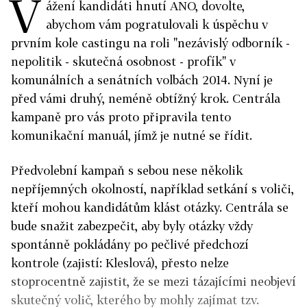
V
ážení kandidáti hnutí ANO, dovolte,
abychom vám pogratulovali k úspěchu v
prvním kole castingu na roli "nezávislý odborník -
nepolitik - skutečná osobnost - profík" v
komunálních a senátních volbách 2014. Nyní je
před vámi druhý, neméně obtížný krok. Centrála
kampaně pro vás proto připravila tento
komunikační manuál, jímž je nutné se řídit.
Předvolební kampaň s sebou nese několik
nepříjemných okolností, například setkání s voliči,
kteří mohou kandidátům klást otázky. Centrála se
bude snažit zabezpečit, aby byly otázky vždy
spontánně pokládány po pečlivé předchozí
kontrole (zajistí: Kleslová), přesto nelze
stoprocentně zajistit, že se mezi tázajícími neobjeví
skutečný volič, kterého by mohly zajímat tzv.