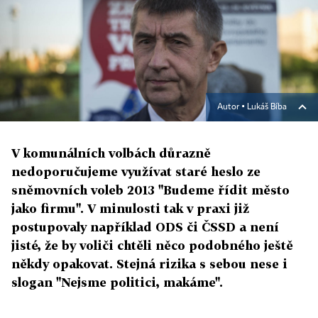
Autor ▪
Lukáš Bíba
V komunálních volbách důrazně
nedoporučujeme využívat staré heslo ze
sněmovních voleb 2013 "Budeme řídit město
jako firmu". V minulosti tak v praxi již
postupovaly například ODS či ČSSD a není
jisté, že by voliči chtěli něco podobného ještě
někdy opakovat. Stejná rizika s sebou nese i
slogan "Nejsme politici, makáme".