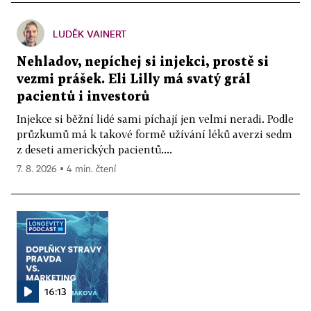
LUDĚK VAINERT
Nehladov, nepíchej si injekci, prostě si
vezmi prášek. Eli Lilly má svatý grál
pacientů i investorů
Injekce si běžní lidé sami píchají jen velmi neradi. Podle
průzkumů má k takové formě užívání léků averzi sedm
z deseti amerických pacientů....
7. 8. 2026 ▪ 4 min. čtení
16:13