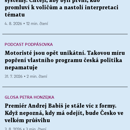
systémy. Chtějí, aby byli první, kdo
promluví k voličům a nastolí interpretaci
tématu
4. 8. 2026 ▪ 12 min. čtení
PODCAST PODPÁSOVKA
Motoristé jsou opět unikátní. Takovou míru
popření vlastního programu česká politika
nepamatuje
31. 7. 2026 ▪ 2 min. čtení
GLOSA PETRA HONZEJKA
Premiér Andrej Babiš je stále víc z formy.
Když nepozná, kdy má odejít, bude Česko ve
velkém průšvihu
3. 8. 2026 ▪ 3 min. čtení