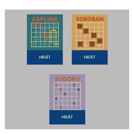
HRÁT
HRÁT
HRÁT