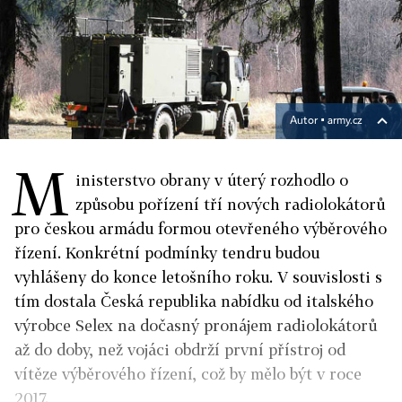
Autor ▪
army.cz
M
inisterstvo obrany v úterý rozhodlo o
způsobu pořízení tří nových radiolokátorů
pro českou armádu formou otevřeného výběrového
řízení. Konkrétní podmínky tendru budou
vyhlášeny do konce letošního roku. V souvislosti s
tím dostala Česká republika nabídku od italského
výrobce Selex na dočasný pronájem radiolokátorů
až do doby, než vojáci obdrží první přístroj od
vítěze výběrového řízení, což by mělo být v roce
2017.