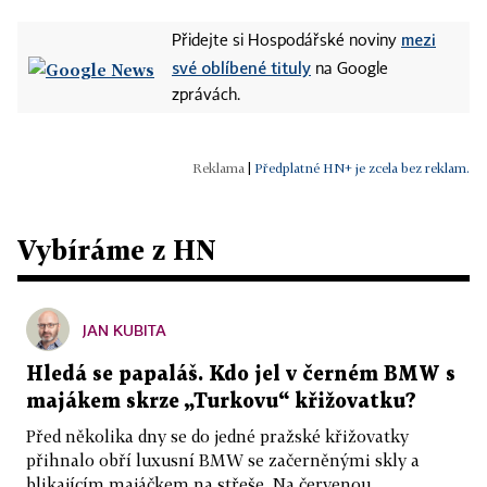
mezi
Přidejte si Hospodářské noviny
své oblíbené tituly
na Google
zprávách.
|
Předplatné HN+ je zcela bez reklam.
Vybíráme z HN
JAN KUBITA
Hledá se papaláš. Kdo jel v černém BMW s
majákem skrze „Turkovu“ křižovatku?
Před několika dny se do jedné pražské křižovatky
přihnalo obří luxusní BMW se začerněnými skly a
blikajícím majáčkem na střeše. Na červenou...