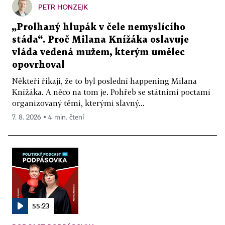
PETR HONZEJK
„Prolhaný hlupák v čele nemyslícího
stáda“. Proč Milana Knížáka oslavuje
vláda vedená mužem, kterým umělec
opovrhoval
Někteří říkají, že to byl poslední happening Milana
Knížáka. A něco na tom je. Pohřeb se státními poctami
organizovaný těmi, kterými slavný...
7. 8. 2026 ▪ 4 min. čtení
55:23