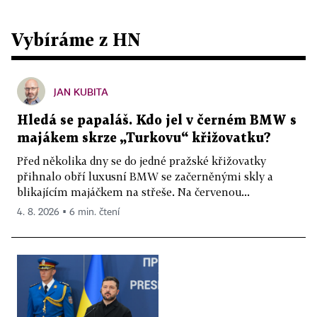
Vybíráme z HN
JAN KUBITA
Hledá se papaláš. Kdo jel v černém BMW s
majákem skrze „Turkovu“ křižovatku?
Před několika dny se do jedné pražské křižovatky
přihnalo obří luxusní BMW se začerněnými skly a
blikajícím majáčkem na střeše. Na červenou...
4. 8. 2026 ▪ 6 min. čtení