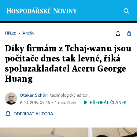
HN.cz
›
Archiv
Díky firmám z Tchaj-wanu jsou
počítače dnes tak levné, říká
spoluzakladatel Aceru George
Huang
Otakar Schön
technologický editor
PŘEHRÁT ČLÁNEK
9. 10. 2014 04:45 ▪ 4 min. čtení
ODEBÍRAT AUTORA