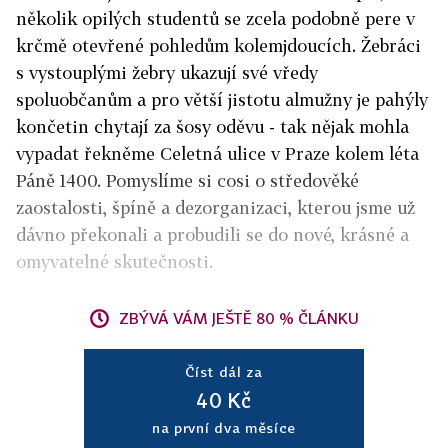
několik opilých studentů se zcela podobně pere v
krčmě otevřené pohledům kolemjdoucích. Žebráci
s vystouplými žebry ukazují své vředy
spoluobčanům a pro větší jistotu almužny je pahýly
končetin chytají za šosy oděvu - tak nějak mohla
vypadat řekněme Celetná ulice v Praze kolem léta
Páně 1400. Pomyslíme si cosi o středověké
zaostalosti, špíně a dezorganizaci, kterou jsme už
dávno překonali a probudili se do nové, krásné a
omyvatelné skutečnosti.
ZBÝVÁ VÁM JEŠTĚ 80 % ČLÁNKU
Číst dál za
40 Kč
na první dva měsíce