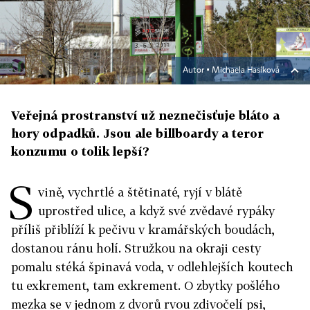
Autor ▪
Michaela Hasíková
Veřejná prostranství už neznečisťuje bláto a
hory odpadků. Jsou ale billboardy a teror
konzumu o tolik lepší?
S
vině, vychrtlé a štětinaté, ryjí v blátě
uprostřed ulice, a když své zvědavé rypáky
příliš přiblíží k pečivu v kramářských boudách,
dostanou ránu holí. Stružkou na okraji cesty
pomalu stéká špinavá voda, v odlehlejších koutech
tu exkrement, tam exkrement. O zbytky pošlého
mezka se v jednom z dvorů rvou zdivočelí psi,