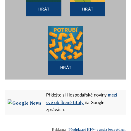
HRÁT
HRÁT
HRÁT
mezi
Přidejte si Hospodářské noviny
své oblíbené tituly
na Google
zprávách.
|
Předplatné HN+ je zcela bez reklam.