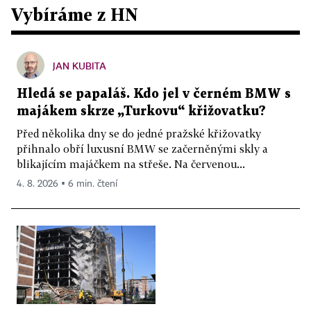
Vybíráme z HN
JAN KUBITA
Hledá se papaláš. Kdo jel v černém BMW s
majákem skrze „Turkovu“ křižovatku?
Před několika dny se do jedné pražské křižovatky
přihnalo obří luxusní BMW se začerněnými skly a
blikajícím majáčkem na střeše. Na červenou...
4. 8. 2026 ▪ 6 min. čtení