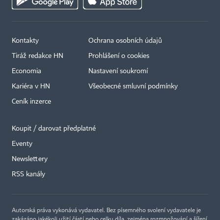
Kontakty
Ochrana osobních údajů
Tiráž redakce HN
Prohlášení o cookies
Economia
Nastavení soukromí
Kariéra v HN
Všeobecné smluvní podmínky
Ceník inzerce
Koupit / darovat předplatné
Eventy
×
Newslettery
RSS kanály
Autorská práva vykonává vydavatel. Bez písemného svolení vydavatele je
zakázáno jakékoli užití částí nebo celku díla, zejména rozmnožování a šíření