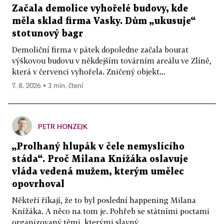
Začala demolice vyhořelé budovy, kde
měla sklad firma Vasky. Dům „ukusuje“
stotunový bagr
Demoliční firma v pátek dopoledne začala bourat
výškovou budovu v někdejším továrním areálu ve Zlíně,
která v červenci vyhořela. Zničený objekt...
7. 8. 2026 ▪ 3 min. čtení
PETR HONZEJK
„Prolhaný hlupák v čele nemyslícího
stáda“. Proč Milana Knížáka oslavuje
vláda vedená mužem, kterým umělec
opovrhoval
Někteří říkají, že to byl poslední happening Milana
Knížáka. A něco na tom je. Pohřeb se státními poctami
organizovaný těmi, kterými slavný...