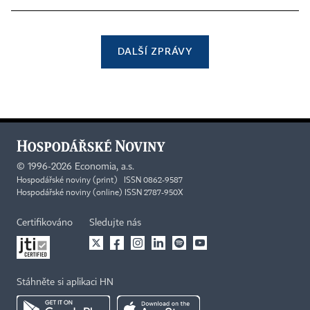
DALŠÍ ZPRÁVY
©
1996-2026
Economia, a.s.
Hospodářské noviny (print) ISSN 0862-9587
Hospodářské noviny (online) ISSN 2787-950X
Certifikováno
Sledujte nás
Stáhněte si aplikaci HN