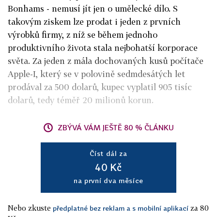
Bonhams - nemusí jít jen o umělecké dílo. S
takovým ziskem lze prodat i jeden z prvních
výrobků firmy, z níž se během jednoho
produktivního života stala nejbohatší korporace
světa. Za jeden z mála dochovaných kusů počítače
Apple-I, který se v polovině sedmdesátých let
prodával za 500 dolarů, kupec vyplatil 905 tisíc
dolarů, tedy téměř 20 milionů korun.
ZBÝVÁ VÁM JEŠTĚ 80 % ČLÁNKU
Číst dál za
40 Kč
na první dva měsíce
Nebo zkuste
za 80
předplatné bez reklam a s mobilní aplikací