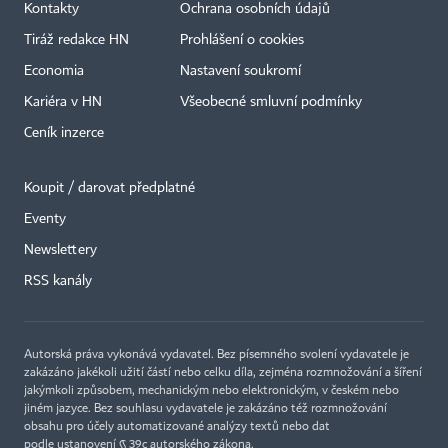
Kontakty
Ochrana osobních údajů
Tiráž redakce HN
Prohlášení o cookies
Economia
Nastavení soukromí
Kariéra v HN
Všeobecné smluvní podmínky
Ceník inzerce
Koupit / darovat předplatné
Eventy
Newslettery
RSS kanály
Autorská práva vykonává vydavatel. Bez písemného svolení vydavatele je
zakázáno jakékoli užití částí nebo celku díla, zejména rozmnožování a šíření
jakýmkoli způsobem, mechanickým nebo elektronickým, v českém nebo
jiném jazyce. Bez souhlasu vydavatele je zakázáno též rozmnožování
obsahu pro účely automatizované analýzy textů nebo dat
podle ustanovení § 39c autorského zákona.