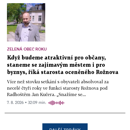
ZELENÁ OBEC ROKU
Když budeme atraktivní pro občany,
staneme se zajímavým městem i pro
byznys, říká starosta oceněného Rožnova
Více než stovku setkání s obyvateli absolvoval za
necelé čtyři roky ve funkci starosty Rožnova pod
Radhoštěm Jan Kučera. „Snažíme se...
7. 8. 2026 ▪ 32:09 min.
DALŠÍ ZPRÁVY