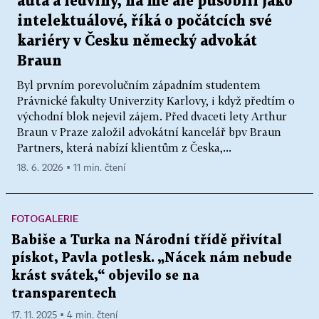
auta a ledviny, na mě ale působili jako
intelektuálové, říká o počátcích své
kariéry v Česku německý advokát
Braun
Byl prvním porevolučním západním studentem
Právnické fakulty Univerzity Karlovy, i když předtím o
východní blok nejevil zájem. Před dvaceti lety Arthur
Braun v Praze založil advokátní kancelář bpv Braun
Partners, která nabízí klientům z Česka,...
18. 6. 2026 ▪ 11 min. čtení
FOTOGALERIE
Babiše a Turka na Národní třídě přivítal
pískot, Pavla potlesk. „Nácek nám nebude
krást svátek,“ objevilo se na
transparentech
17. 11. 2025 ▪ 4 min. čtení