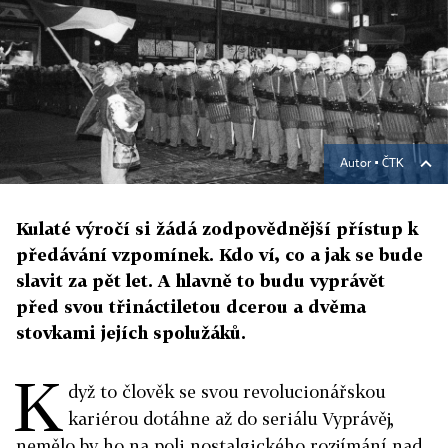
Autor ▪
ČTK
Kulaté výročí si žádá zodpovědnější přístup k
předávání vzpomínek. Kdo ví, co a jak se bude
slavit za pět let. A hlavně to budu vyprávět
před svou třináctiletou dcerou a dvěma
stovkami jejích spolužáků.
K
dyž to člověk se svou revolucionářskou
kariérou dotáhne až do seriálu Vyprávěj,
nemělo by ho na poli nostalgického rozjímání nad