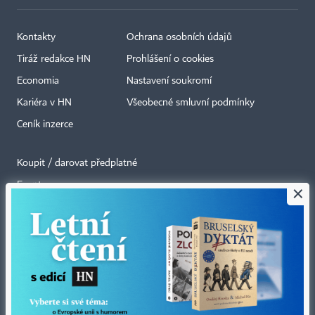
Kontakty
Ochrana osobních údajů
Tiráž redakce HN
Prohlášení o cookies
Economia
Nastavení soukromí
Kariéra v HN
Všeobecné smluvní podmínky
Ceník inzerce
Koupit / darovat předplatné
Eventy
×
Newslettery
RSS kanály
Autorská práva vykonává vydavatel. Bez písemného svolení vydavatele je
zakázáno jakékoli užití částí nebo celku díla, zejména rozmnožování a šíření
jakýmkoli způsobem, mechanickým nebo elektronickým, v českém nebo