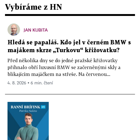
Vybíráme z HN
JAN KUBITA
Hledá se papaláš. Kdo jel v černém BMW s
majákem skrze „Turkovu“ křižovatku?
Před několika dny se do jedné pražské křižovatky
přihnalo obří luxusní BMW se začerněnými skly a
blikajícím majáčkem na střeše. Na červenou...
4. 8. 2026 ▪ 6 min. čtení