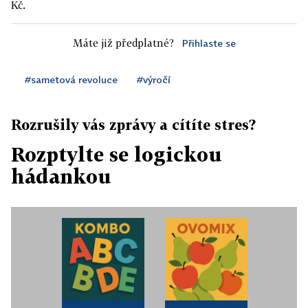
Kč.
Máte již předplatné?
Přihlaste se
#sametová revoluce
#výročí
Rozrušily vás zprávy a cítíte stres?
Rozptylte se logickou
hádankou