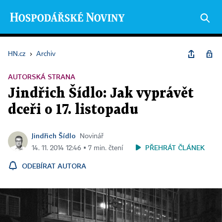
HN.cz
›
Archiv
AUTORSKÁ STRANA
Jindřich Šídlo: Jak vyprávět
dceři o 17. listopadu
Jindřich Šídlo
Novinář
PŘEHRÁT ČLÁNEK
14. 11. 2014 12:46 ▪ 7 min. čtení
ODEBÍRAT AUTORA