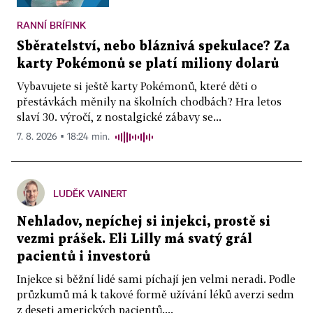
RANNÍ BRÍFINK
Sběratelství, nebo bláznivá spekulace? Za
karty Pokémonů se platí miliony dolarů
Vybavujete si ještě karty Pokémonů, které děti o
přestávkách měnily na školních chodbách? Hra letos
slaví 30. výročí, z nostalgické zábavy se...
7. 8. 2026 ▪ 18:24 min.
LUDĚK VAINERT
Nehladov, nepíchej si injekci, prostě si
vezmi prášek. Eli Lilly má svatý grál
pacientů i investorů
Injekce si běžní lidé sami píchají jen velmi neradi. Podle
průzkumů má k takové formě užívání léků averzi sedm
z deseti amerických pacientů....