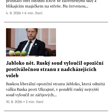
přihnalo obří luxusní BMW se začerněnými skly a
blikajícím majáčkem na střeše. Na červenou...
4. 8. 2026 ▪ 6 min. čtení
Jabloko nět. Ruský soud vyloučil opoziční
protiválečnou stranu z nadcházejících
voleb
Ruskou liberální opoziční stranu Jabloko, která odmítá
válku Ruska proti Ukrajině, v pondělí ruský nejvyšší
soud vyloučil ze zářijových...
10. 8. 2026 ▪ 2 min. čtení