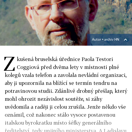
Autor ▪
archiv HN
Z
kušená bruselská úřednice Paola Testori
Coggiová před dvěma lety v místnosti plné
kolegů vzala telefon a zavolala nevládní organizaci,
aby ji upozornila na blížící se termín tendru na
potravinovou studii. Zdánlivě drobný přešlap, který
mohl ohrozit nezávislost soutěže, si záhy
uvědomila a raději ji celou zrušila. Jenže někdo vše
oznámil, což nakonec stálo vysoce postavenou
italskou byrokratku místo šéfky generálního
ředitelství, tedy unijního ministerstva. A Ladislavu