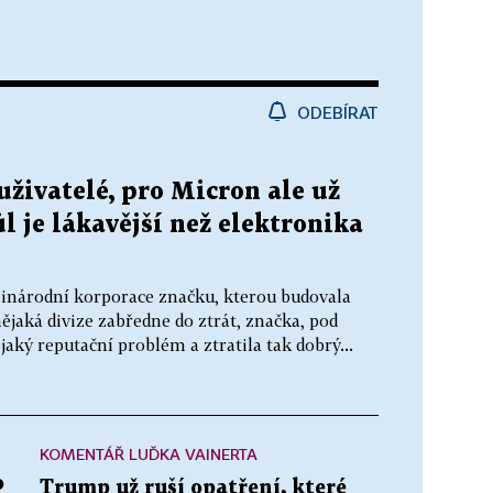
ODEBÍRAT
živatelé, pro Micron ale už
l je lákavější než elektronika
zinárodní korporace značku, kterou budovala
nějaká divize zabředne do ztrát, značka, pod
aký reputační problém a ztratila tak dobrý...
KOMENTÁŘ LUĎKA VAINERTA
o
Trump už ruší opatření, které