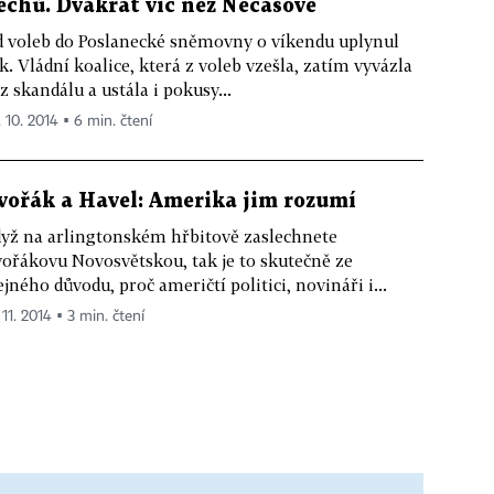
echů. Dvakrát víc než Nečasově
 voleb do Poslanecké sněmovny o víkendu uplynul
k. Vládní koalice, která z voleb vzešla, zatím vyvázla
z skandálu a ustála i pokusy...
. 10. 2014 ▪ 6 min. čtení
vořák a Havel: Amerika jim rozumí
yž na arlingtonském hřbitově zaslechnete
ořákovu Novosvětskou, tak je to skutečně ze
ejného důvodu, proč američtí politici, novináři i...
 11. 2014 ▪ 3 min. čtení