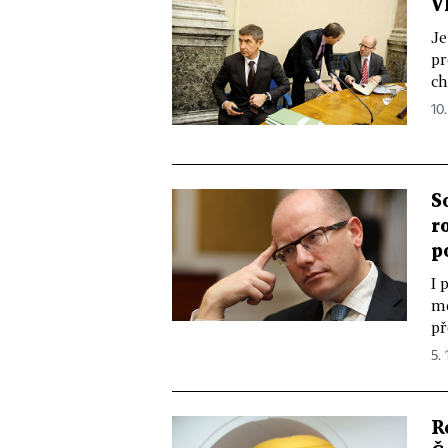
V
Je
pr
ch
10.
S
r
p
I 
mě
př
5. 
R