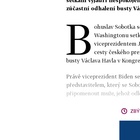
setkání vyjádří nespokojen
zúčastní odhalení busty Vá
B
ohuslav Sobotka s
Washingtonu setk
viceprezidentem
cesty českého pre
busty Václava Havla v Kongre
Právě viceprezident Biden se
představitelem, který se Sobo
připomenout muže, jehož odka
ZBÝ