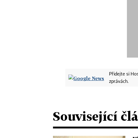
Přidejte si H
zprávách.
Související čl