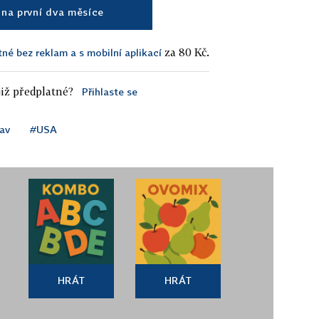
na první dva měsíce
za 80 Kč.
tné bez reklam a s mobilní aplikací
iž předplatné?
Přihlaste se
av
#USA
HRÁT
HRÁT