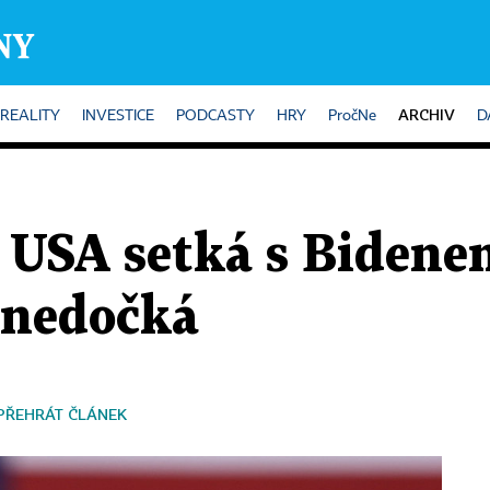
ARCHIV
REALITY
INVESTICE
PODCASTY
HRY
PročNe
D
v USA setká s Bidene
e nedočká
PŘEHRÁT ČLÁNEK