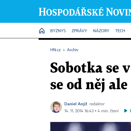
HOME
BYZNYS
ZPRÁVY
NÁZORY
TECH
HN.cz
›
Archiv
Sobotka se 
se od něj al
Daniel Anýž
redaktor
14. 11. 2014 16:43 ▪ 4 min. čtení