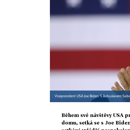
Viceprezident USA Joe Biden: S Bohuslavem Sobo
Během své návštěvy USA pr
domu, setká se s Joe Bid