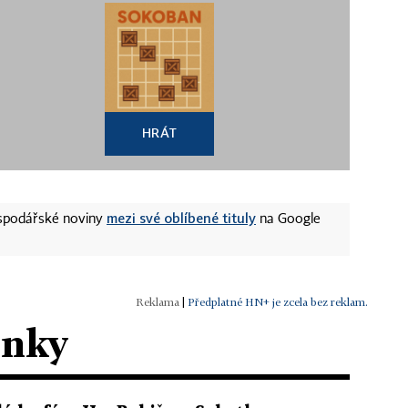
HRÁT
mezi své oblíbené tituly
ospodářské noviny
na Google
|
Předplatné HN+ je zcela bez reklam.
ánky