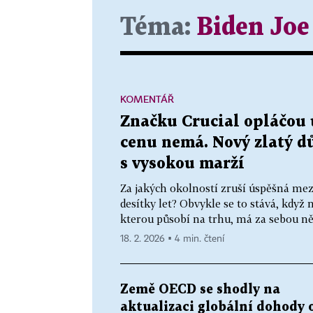
Téma:
Biden Joe
KOMENTÁŘ
Značku Crucial opláčou u
cenu nemá. Nový zlatý dů
s vysokou marží
Za jakých okolností zruší úspěšná me
desítky let? Obvykle se to stává, když 
kterou působí na trhu, má za sebou něj
18. 2. 2026 ▪ 4 min. čtení
Země OECD se shodly na
aktualizaci globální dohody 