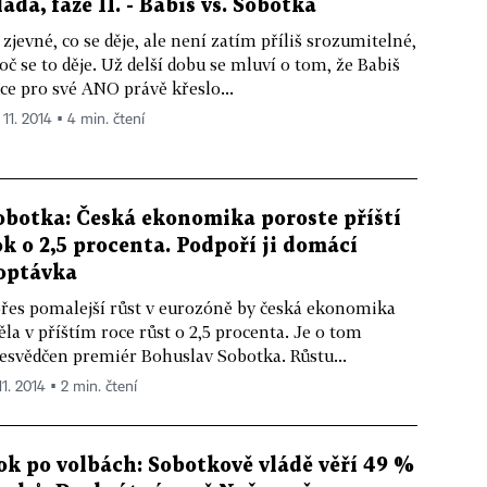
láda, fáze II. - Babiš vs. Sobotka
 zjevné, co se děje, ale není zatím příliš srozumitelné,
oč se to děje. Už delší dobu se mluví o tom, že Babiš
ce pro své ANO právě křeslo...
 11. 2014 ▪ 4 min. čtení
obotka: Česká ekonomika poroste příští
ok o 2,5 procenta. Podpoří ji domácí
optávka
přes pomalejší růst v eurozóně by česká ekonomika
la v příštím roce růst o 2,5 procenta. Je o tom
esvědčen premiér Bohuslav Sobotka. Růstu...
11. 2014 ▪ 2 min. čtení
ok po volbách: Sobotkově vládě věří 49 %