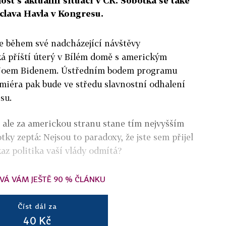
ost s aktuální situací v ČR. Sobotka se také
clava Havla v Kongresu.
e během své nadcházející návštěvy
á příští úterý v Bílém domě s americkým
 Joem Bidenem. Ústředním bodem programu
miéra pak bude ve středu slavnostní odhalení
su.
 ale za americkou stranu stane tím nejvyšším
tky zeptá: Nejsou to paradoxy, že jste sem přijel
z politika vaší vlády odmítá?
VÁ VÁM JEŠTĚ 90 % ČLÁNKU
Číst dál za
40 Kč