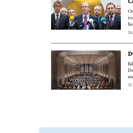
Č
Od
ro
be
26
D
Kd
Dv
st
13.