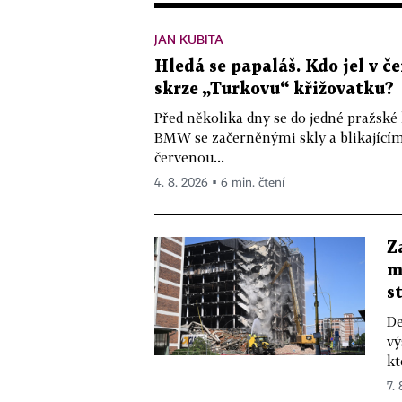
JAN KUBITA
Hledá se papaláš. Kdo jel v
skrze „Turkovu“ křižovatku?
Před několika dny se do jedné pražské
BMW se začerněnými skly a blikající
červenou...
4. 8. 2026 ▪ 6 min. čtení
Z
m
s
De
vý
kt
7.