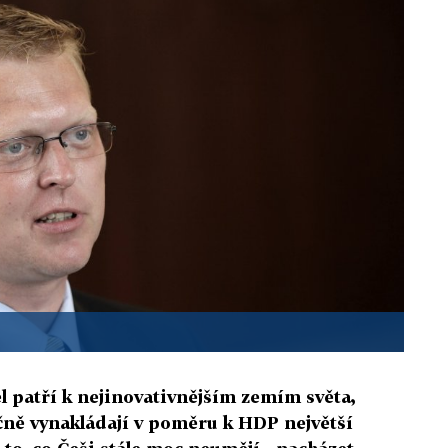
el patří k nejinovativnějším zemím světa,
čně vynakládají v poměru k HDP největší