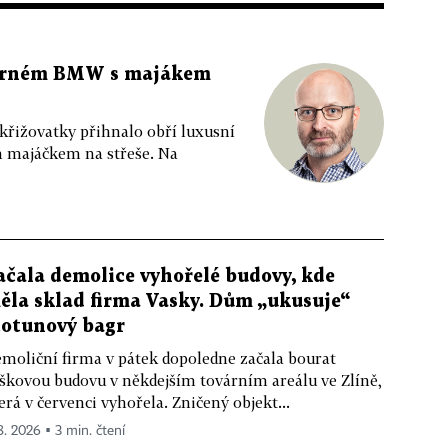
 černém BMW s majákem
 křižovatky přihnalo obří luxusní
m majáčkem na střeše. Na
ačala demolice vyhořelé budovy, kde
ěla sklad firma Vasky. Dům „ukusuje“
totunový bagr
moliční firma v pátek dopoledne začala bourat
škovou budovu v někdejším továrním areálu ve Zlíně,
erá v červenci vyhořela. Zničený objekt...
 8. 2026 ▪ 3 min. čtení