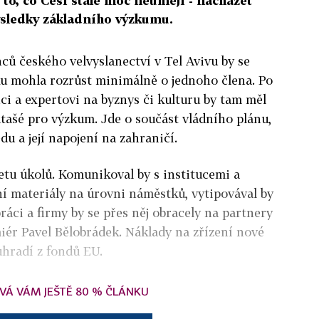
 to, co Češi stále moc neumějí - nacházet
sledky základního výzkumu.
ů českého velvyslanectví v Tel Avivu by se
u mohla rozrůst minimálně o jednoho člena. Po
ci a expertovi na byznys či kulturu by tam měl
atašé pro výzkum. Jde o součást vládního plánu,
u a její napojení na zahraničí.
tu úkolů. Komunikoval by s institucemi a
ní materiály na úrovni náměstků, vytipovával by
ráci a firmy by se přes něj obracely na partnery
emiér Pavel Bělobrádek. Náklady na zřízení nové
uhradí z fondů EU.
VÁ VÁM JEŠTĚ 80 % ČLÁNKU