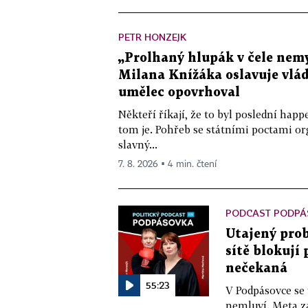
PETR HONZEJK
„Prolhaný hlupák v čele nemy
Milana Knížáka oslavuje vlá
umělec opovrhoval
Někteří říkají, že to byl poslední ha
tom je. Pohřeb se státními poctami o
slavný...
7. 8. 2026 ▪ 4 min. čtení
PODCAST PODPÁ
Utajený prob
sítě blokují
nečekaná
55:23
V Podpásovce se
nemluví. Meta z