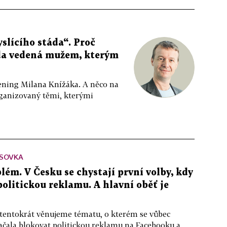
slícího stáda“. Proč
da vedená mužem, kterým
ppening Milana Knížáka. A něco na
rganizovaný těmi, kterými
SOVKA
lém. V Česku se chystají první volby, kdy
 politickou reklamu. A hlavní oběť je
 tentokrát věnujeme tématu, o kterém se vůbec
ačala blokovat politickou reklamu na Facebooku a