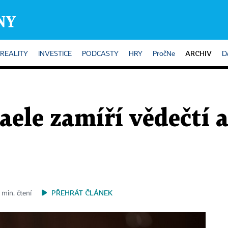
ARCHIV
REALITY
INVESTICE
PODCASTY
HRY
PročNe
D
aele zamíří vědečtí 
PŘEHRÁT ČLÁNEK
 min. čtení