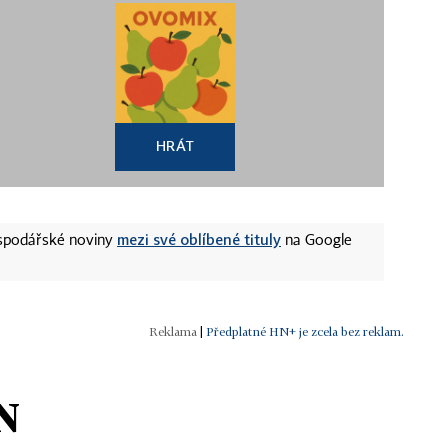
HRÁT
mezi své oblíbené tituly
ospodářské noviny
na Google
|
Předplatné HN+ je zcela bez reklam.
N