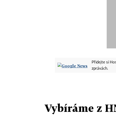
Přidejte si H
zprávách.
Vybíráme z H