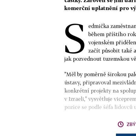
částky. Zároveň se jim daří
komerční uplatnění pro vý
S
edmička zaměstnanc
během příštího rok
vojenském přidělen
začít působit také 
jak pozvednout tuzemskou věd
"Měl by poměrně širokou pale
ústavy, připravoval mezivlád
konkrétní projekty na spolup
v Izraeli," vysvětluje vicepr
pozice se podle šéfa lidovců 
ZBÝ