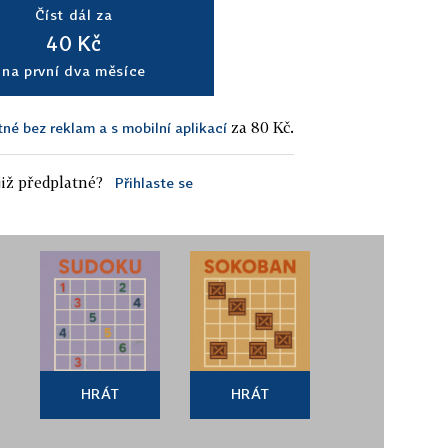
Číst dál za
40 Kč
na první dva měsíce
za 80 Kč.
tné bez reklam a s mobilní aplikací
iž předplatné?
Přihlaste se
HRÁT
HRÁT