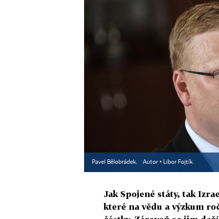
Pavel Bělobrádek.
Autor ▪
Libor Fojtík
Jak Spojené státy, tak Izra
které na vědu a výzkum ro