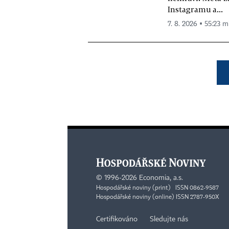
Instagramu a...
7. 8. 2026 ▪ 55:23 m
©
1996-2026
Economia, a.s.
Hospodářské noviny (print) ISSN 0862-9587
Hospodářské noviny (online) ISSN 2787-950X
Certifikováno
Sledujte nás