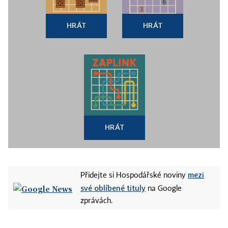
HRÁT
HRÁT
HRÁT
mezi
Přidejte si Hospodářské noviny
své oblíbené tituly
na Google
zprávách.