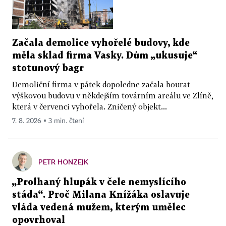
Začala demolice vyhořelé budovy, kde
měla sklad firma Vasky. Dům „ukusuje“
stotunový bagr
Demoliční firma v pátek dopoledne začala bourat
výškovou budovu v někdejším továrním areálu ve Zlíně,
která v červenci vyhořela. Zničený objekt...
7. 8. 2026 ▪ 3 min. čtení
PETR HONZEJK
„Prolhaný hlupák v čele nemyslícího
stáda“. Proč Milana Knížáka oslavuje
vláda vedená mužem, kterým umělec
opovrhoval