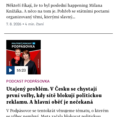
Někteří říkají, že to byl poslední happening Milana
Knížáka. A něco na tom je. Pohřeb se státními poctami
organizovaný těmi, kterými slavný...
7. 8. 2026 ▪ 4 min. čtení
55:23
PODCAST PODPÁSOVKA
Utajený problém. V Česku se chystají
první volby, kdy sítě blokují politickou
reklamu. A hlavní oběť je nečekaná
V Podpásovce se tentokrát věnujeme tématu, o kterém
se vůbec nemluví. Meta začala blokovat politickou