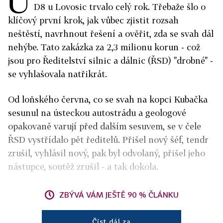
U
D8 u Lovosic trvalo celý rok. Třebaže šlo o
klíčový první krok, jak vůbec zjistit rozsah
neštěstí, navrhnout řešení a ověřit, zda se svah dál
nehýbe. Tato zakázka za 2,3 milionu korun - což
jsou pro Ředitelství silnic a dálnic (ŘSD) "drobné" -
se vyhlašovala natřikrát.
Od loňského června, co se svah na kopci Kubačka
sesunul na ústeckou autostrádu a geologové
opakovaně varují před dalším sesuvem, se v čele
ŘSD vystřídalo pět ředitelů. Přišel nový šéf, tendr
zrušil, vyhlásil nový, pak byl odvolaný, přišel jeho
nástupce, soutěž zrušil - a tak dokola.
ZBÝVÁ VÁM JEŠTĚ 90 % ČLÁNKU
Číst dál za