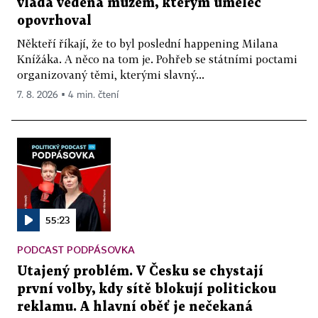
vláda vedená mužem, kterým umělec
opovrhoval
Někteří říkají, že to byl poslední happening Milana
Knížáka. A něco na tom je. Pohřeb se státními poctami
organizovaný těmi, kterými slavný...
7. 8. 2026 ▪ 4 min. čtení
55:23
PODCAST PODPÁSOVKA
Utajený problém. V Česku se chystají
první volby, kdy sítě blokují politickou
reklamu. A hlavní oběť je nečekaná