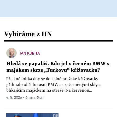
Vybíráme z HN
JAN KUBITA
Hledá se papaláš. Kdo jel v černém BMW s
majákem skrze „Turkovu“ křižovatku?
Před několika dny se do jedné pražské křižovatky
přihnalo obří luxusní BMW se začerněnými skly a
blikajícím majáčkem na střeše. Na červenou...
4. 8. 2026 ▪ 6 min. čtení