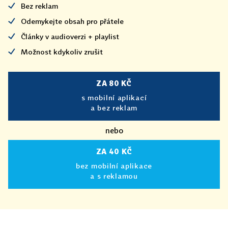
Bez reklam
Odemykejte obsah pro přátele
Články v audioverzi + playlist
Možnost kdykoliv zrušit
ZA 80 KČ
s mobilní aplikací
a bez reklam
nebo
ZA 40 KČ
bez mobilní aplikace
a s reklamou