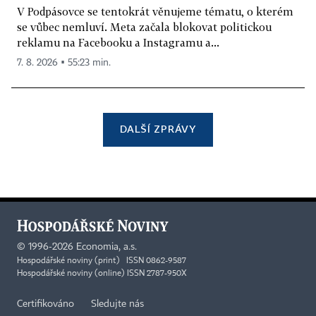
V Podpásovce se tentokrát věnujeme tématu, o kterém
se vůbec nemluví. Meta začala blokovat politickou
reklamu na Facebooku a Instagramu a...
7. 8. 2026 ▪ 55:23 min.
DALŠÍ ZPRÁVY
©
1996-2026
Economia, a.s.
Hospodářské noviny (print) ISSN 0862-9587
Hospodářské noviny (online) ISSN 2787-950X
Certifikováno
Sledujte nás