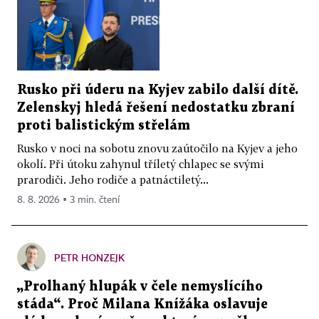
Rusko při úderu na Kyjev zabilo další dítě.
Zelenskyj hledá řešení nedostatku zbraní
proti balistickým střelám
Rusko v noci na sobotu znovu zaútočilo na Kyjev a jeho
okolí. Při útoku zahynul tříletý chlapec se svými
prarodiči. Jeho rodiče a patnáctiletý...
8. 8. 2026 ▪ 3 min. čtení
PETR HONZEJK
„Prolhaný hlupák v čele nemyslícího
stáda“. Proč Milana Knížáka oslavuje