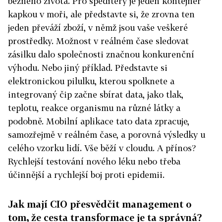
běžného života. Pro speditéry je jeden kontejner
kapkou v moři, ale představte si, že zrovna ten
jeden převáží zboží, v němž jsou vaše veškeré
prostředky. Možnost v reálném čase sledovat
zásilku dalo společnosti značnou konkurenční
výhodu. Nebo jiný příklad. Představte si
elektronickou pilulku, kterou spolknete a
integrovaný čip začne sbírat data, jako tlak,
teplotu, reakce organismu na různé látky a
podobně. Mobilní aplikace tato data zpracuje,
samozřejmě v reálném čase, a porovná výsledky u
celého vzorku lidí. Vše běží v cloudu. A přínos?
Rychlejší testování nového léku nebo třeba
účinnější a rychlejší boj proti epidemii.
Jak mají CIO přesvědčit management o
tom, že cesta transformace je ta správná?