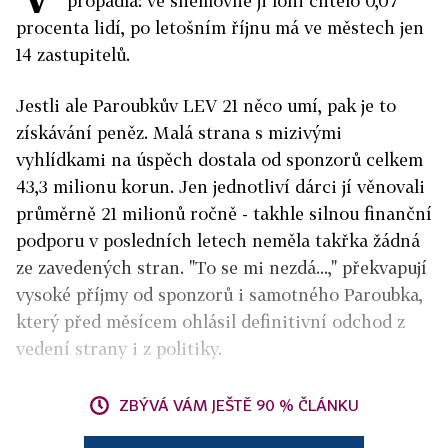
propadla: ve sněmovně ji loni chtělo 0,07
procenta lidí, po letošním říjnu má ve městech jen
14 zastupitelů.
Jestli ale Paroubkův LEV 21 něco umí, pak je to
získávání peněz. Malá strana s mizivými
vyhlídkami na úspěch dostala od sponzorů celkem
43,3 milionu korun. Jen jednotliví dárci jí věnovali
průměrně 21 milionů ročně - takhle silnou finanční
podporu v posledních letech neměla takřka žádná
ze zavedených stran. "To se mi nezdá...," překvapují
vysoké příjmy od sponzorů i samotného Paroubka,
který před měsícem ohlásil definitivní odchod z
vedení strany i z politiky.
ZBÝVÁ VÁM JEŠTĚ 90 % ČLÁNKU