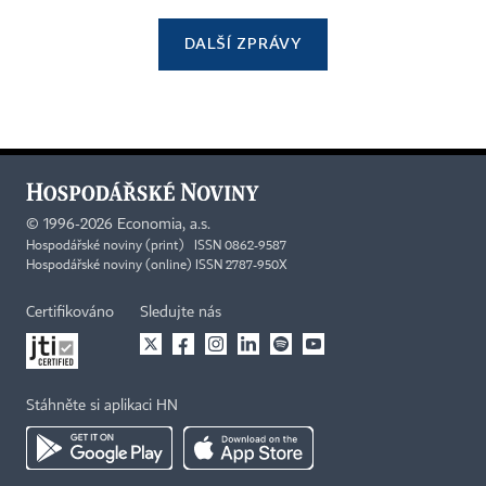
DALŠÍ ZPRÁVY
©
1996-2026
Economia, a.s.
Hospodářské noviny (print) ISSN 0862-9587
Hospodářské noviny (online) ISSN 2787-950X
Certifikováno
Sledujte nás
Stáhněte si aplikaci HN