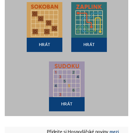
HRÁT
HRÁT
HRÁT
mezi
Přidejte si Hospodářské noviny