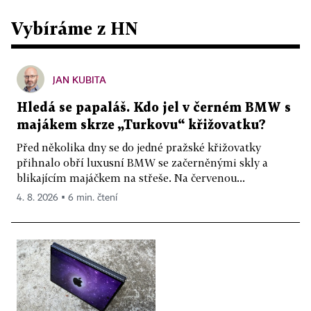
Vybíráme z HN
JAN KUBITA
Hledá se papaláš. Kdo jel v černém BMW s
majákem skrze „Turkovu“ křižovatku?
Před několika dny se do jedné pražské křižovatky
přihnalo obří luxusní BMW se začerněnými skly a
blikajícím majáčkem na střeše. Na červenou...
4. 8. 2026 ▪ 6 min. čtení