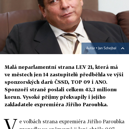
Autor ▪
Jan Schejbal
Malá neparlamentní strana LEV 21, která má
ve městech jen 14 zastupitelů předběhla ve výši
sponzorských darů ČSSD, TOP 09 i ANO.
Sponzoři straně poslali celkem 43,3 milionu
korun. Vysoké příjmy překvapily i jejího
zakladatele expremiéra Jiřího Paroubka.
V
e volbách strana expremiéra Jiřího Paroubka