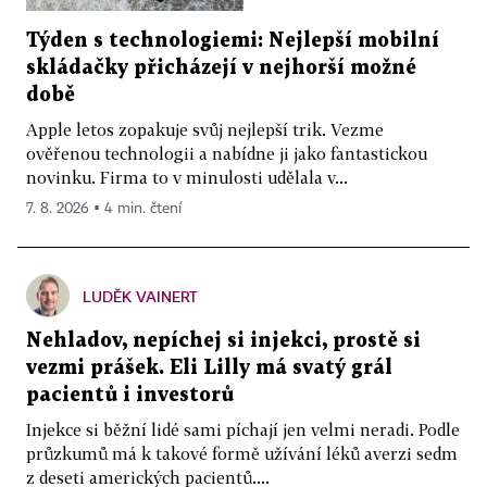
Týden s technologiemi: Nejlepší mobilní
skládačky přicházejí v nejhorší možné
době
Apple letos zopakuje svůj nejlepší trik. Vezme
ověřenou technologii a nabídne ji jako fantastickou
novinku. Firma to v minulosti udělala v...
7. 8. 2026 ▪ 4 min. čtení
LUDĚK VAINERT
Nehladov, nepíchej si injekci, prostě si
vezmi prášek. Eli Lilly má svatý grál
pacientů i investorů
Injekce si běžní lidé sami píchají jen velmi neradi. Podle
průzkumů má k takové formě užívání léků averzi sedm
z deseti amerických pacientů....