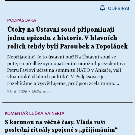
ODEBÍRAT
PODPÁSOVKA
Útoky na Ústavní soud připomínají
jednu epizodu z historie. V hlavních
rolích tehdy byli Paroubek a Topolánek
Nepřijatelné! Je to ústavní puč! Na Ústavní soud se
poté, co předběžným opatřením umožnil prezidentovi
Petru Pavlovi účast na summitu NATO v Ankaře, valí
vlna útoků vládních politiků. V Podpásovce je
rozebíráme a vysvětlujeme, proč jsou zcela mimo....
26. 6. 2026 ▪ 45:24 min.
KOMENTÁŘ LUĎKA VAINERTA
S korunou na věčné časy. Vláda ruší
poslední rituály spojené s „příjímáním“