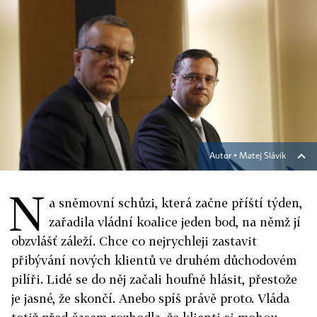
Autor ▪
Matej Slávik
N
a sněmovní schůzi, která začne příští týden,
zařadila vládní koalice jeden bod, na němž jí
obzvlášť záleží. Chce co nejrychleji zastavit
přibývání nových klientů ve druhém důchodovém
pilíři. Lidé se do něj začali houfně hlásit, přestože
je jasné, že skončí. Anebo spíš právě proto. Vláda