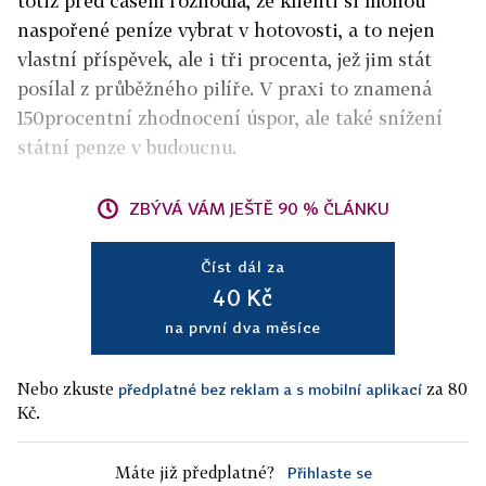
totiž před časem rozhodla, že klienti si mohou
naspořené peníze vybrat v hotovosti, a to nejen
vlastní příspěvek, ale i tři procenta, jež jim stát
posílal z průběžného pilíře. V praxi to znamená
150procentní zhodnocení úspor, ale také snížení
státní penze v budoucnu.
ZBÝVÁ VÁM JEŠTĚ 90 % ČLÁNKU
Číst dál za
40 Kč
na první dva měsíce
Nebo zkuste
za 80
předplatné bez reklam a s mobilní aplikací
Kč.
Máte již předplatné?
Přihlaste se