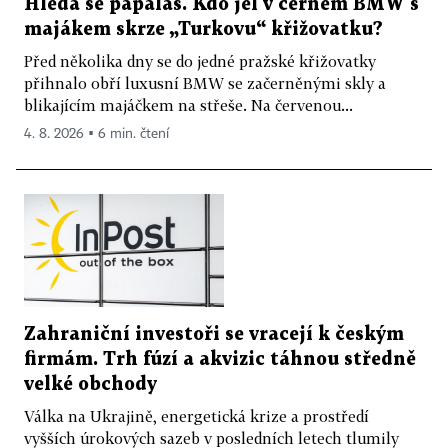
Hledá se papaláš. Kdo jel v černém BMW s
majákem skrze „Turkovu“ křižovatku?
Před několika dny se do jedné pražské křižovatky
přihnalo obří luxusní BMW se začerněnými skly a
blikajícím majáčkem na střeše. Na červenou...
4. 8. 2026 ▪ 6 min. čtení
Zahraniční investoři se vracejí k českým
firmám. Trh fúzí a akvizic táhnou středně
velké obchody
Válka na Ukrajině, energetická krize a prostředí
vyšších úrokových sazeb v posledních letech tlumily