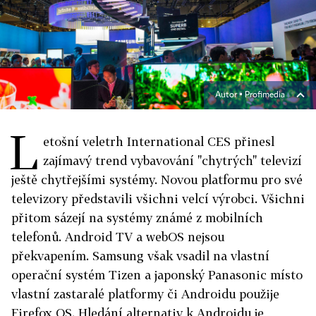
Autor ▪
Profimedia
L
etošní veletrh International CES přinesl
zajímavý trend vybavování "chytrých" televizí
ještě chytřejšími systémy. Novou platformu pro své
televizory představili všichni velcí výrobci. Všichni
přitom sázejí na systémy známé z mobilních
telefonů. Android TV a webOS nejsou
překvapením. Samsung však vsadil na vlastní
operační systém Tizen a japonský Panasonic místo
vlastní zastaralé platformy či Androidu použije
Firefox OS. Hledání alternativ k Androidu je