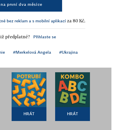
na první dva měsíce
za 80 Kč.
tné bez reklam a s mobilní aplikací
iž předplatné?
Přihlaste se
nie
#Merkelová Angela
#Ukrajina
HRÁT
HRÁT