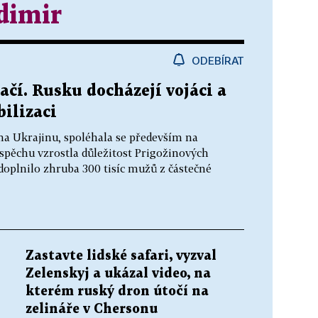
dimir
ODEBÍRAT
čí. Rusku docházejí vojáci a
bilizaci
na Ukrajinu, spoléhala se především na
spěchu vzrostla důležitost Prigožinových
oplnilo zhruba 300 tisíc mužů z částečné
Zastavte lidské safari, vyzval
Zelenskyj a ukázal video, na
kterém ruský dron útočí na
zelináře v Chersonu