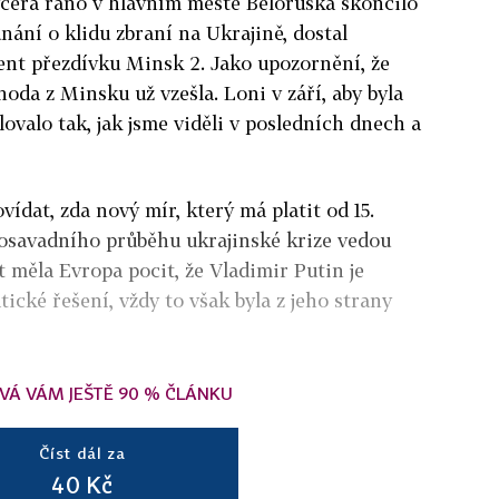
včera ráno v hlavním městě Běloruska skončilo
nání o klidu zbraní na Ukrajině, dostal
nt přezdívku Minsk 2. Jako upozornění, že
oda z Minsku už vzešla. Loni v září, aby byla
ovalo tak, jak jsme viděli v posledních dnech a
vídat, zda nový mír, který má platit od 15.
dosavadního průběhu ukrajinské krize vedou
t měla Evropa pocit, že Vladimir Putin je
ické řešení, vždy to však byla z jeho strany
VÁ VÁM JEŠTĚ 90 % ČLÁNKU
Číst dál za
40 Kč