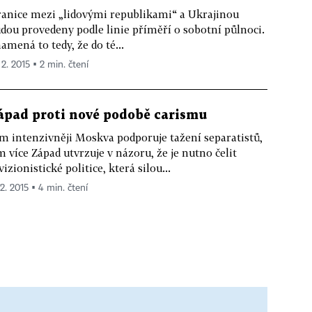
anice mezi „lidovými republikami“ a Ukrajinou
dou provedeny podle linie příměří o sobotní půlnoci.
amená to tedy, že do té...
 2. 2015 ▪ 2 min. čtení
ápad proti nové podobě carismu
m intenzivněji Moskva podporuje tažení separatistů,
m více Západ utvrzuje v názoru, že je nutno čelit
vizionistické politice, která silou...
 2. 2015 ▪ 4 min. čtení