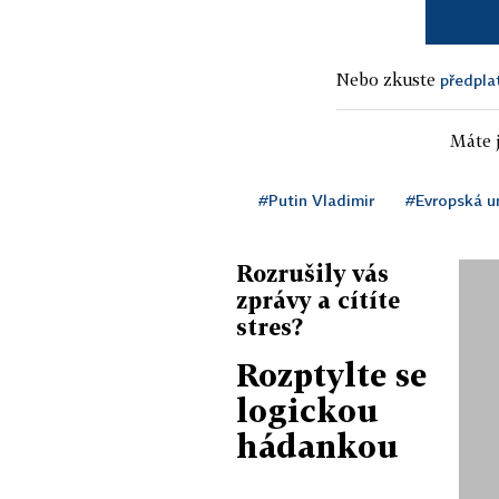
Nebo zkuste
předpla
Máte j
#Putin Vladimir
#Evropská u
Rozrušily vás
zprávy a cítíte
stres?
Rozptylte se
logickou
hádankou