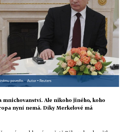
 jinému povedlo.
Autor ▪
Reuters
a mnichovanství. Ale nikoho jiného, koho
Evropa nyní nemá. Díky Merkelové má