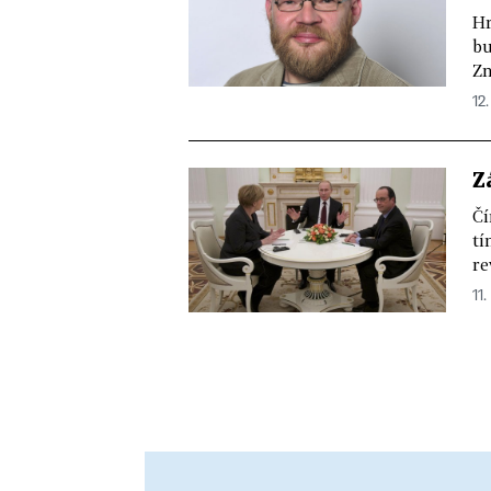
Hr
bu
Zn
12.
Z
Čí
tí
re
11.