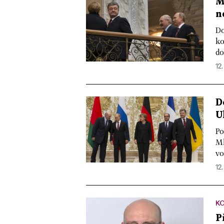
M
n
Do
ko
do
12.
D
U
Po
Ml
vo
12.
K
P