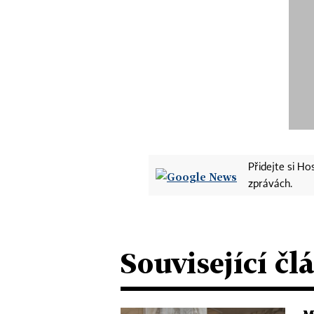
Přidejte si H
zprávách.
Související čl