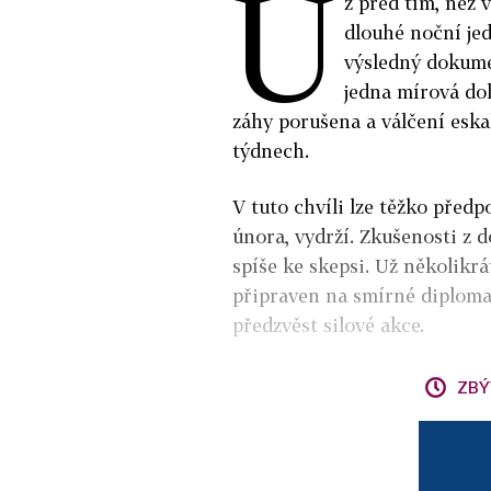
U
ž před tím, než 
dlouhé noční jed
výsledný dokume
jedna mírová doh
záhy porušena a válčení eskal
týdnech.
V tuto chvíli lze těžko předpo
února, vydrží. Zkušenosti z 
spíše ke skepsi. Už několikrá
připraven na smírné diplomat
předzvěst silové akce.
ZBÝ