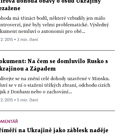
írová dohoda obavy o osud Ukrajiny
ezažene
hoda má třináct bodů, některé vzbudily jen málo
ntroverzí, jiné byly velmi problematické. Výsledný
kument nemluví o autonomii pro obě...
 2. 2015 ▪ 3 min. čtení
okument: Na čem se domluvilo Rusko s
krajinou a Západem
dívejte se na znění celé dohody uzavřené v Minsku.
uví se v ní o stažení těžkých zbraní, odchodu cizích
jsk z Donbasu nebo o zachování...
 2. 2015 ▪ 5 min. čtení
OMENTÁŘ
říměří na Ukrajině jako záblesk naděje