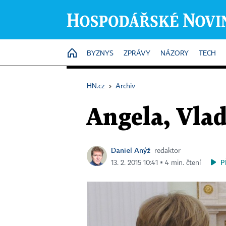
HOME
BYZNYS
ZPRÁVY
NÁZORY
TECH
HN.cz
›
Archiv
Angela, Vla
Daniel Anýž
redaktor
P
13. 2. 2015 10:41 ▪ 4 min. čtení