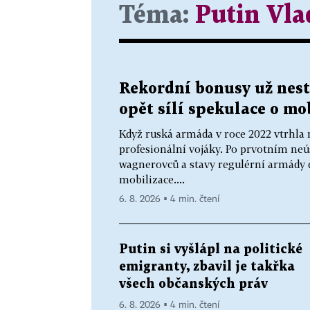
Téma:
Putin Vla
Rekordní bonusy už nesta
opět sílí spekulace o mo
Když ruská armáda v roce 2022 vtrhla 
profesionální vojáky. Po prvotním neú
wagnerovců a stavy regulérní armády d
mobilizace....
6. 8. 2026 ▪ 4 min. čtení
Putin si vyšlápl na politické
emigranty, zbavil je takřka
všech občanských práv
6. 8. 2026 ▪ 4 min. čtení