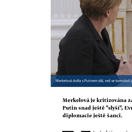
Merkelová došla s Putinem dál, než se komukoli
Merkelová je kritizována z
Putin snad ještě "slyší", 
diplomacie ještě šanci.