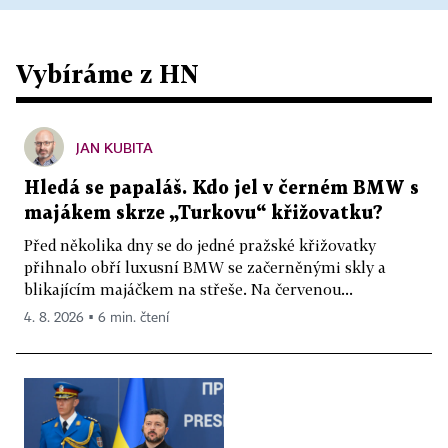
Vybíráme z HN
JAN KUBITA
Hledá se papaláš. Kdo jel v černém BMW s
majákem skrze „Turkovu“ křižovatku?
Před několika dny se do jedné pražské křižovatky
přihnalo obří luxusní BMW se začerněnými skly a
blikajícím majáčkem na střeše. Na červenou...
4. 8. 2026 ▪ 6 min. čtení