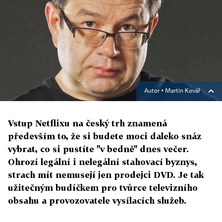
Autor ▪
Martin Kovář
Vstup Netflixu na český trh znamená
především to, že si budete moci daleko snáz
vybrat, co si pustíte "v bedně" dnes večer.
Ohrozí legální i nelegální stahovací byznys,
strach mít nemusejí jen prodejci DVD. Je tak
užitečným budíčkem pro tvůrce televizního
obsahu a provozovatele vysílacích služeb.