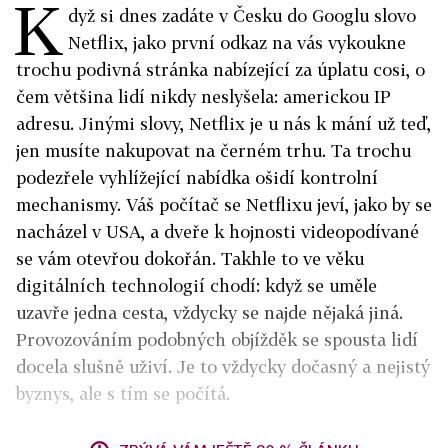
K
dyž si dnes zadáte v Česku do Googlu slovo
Netflix, jako první odkaz na vás vykoukne
trochu podivná stránka nabízející za úplatu cosi, o
čem většina lidí nikdy neslyšela: americkou IP
adresu. Jinými slovy, Netflix je u nás k mání už teď,
jen musíte nakupovat na černém trhu. Ta trochu
podezřele vyhlížející nabídka ošidí kontrolní
mechanismy. Váš počítač se Netflixu jeví, jako by se
nacházel v USA, a dveře k hojnosti videopodívané
se vám otevřou dokořán. Takhle to ve věku
digitálních technologií chodí: když se uměle
uzavře jedna cesta, vždycky se najde nějaká jiná.
Provozováním podobných objížděk se spousta lidí
docela slušně uživí. Je to vždycky dočasný a nejistý
byznys, ale s tím se počítá.