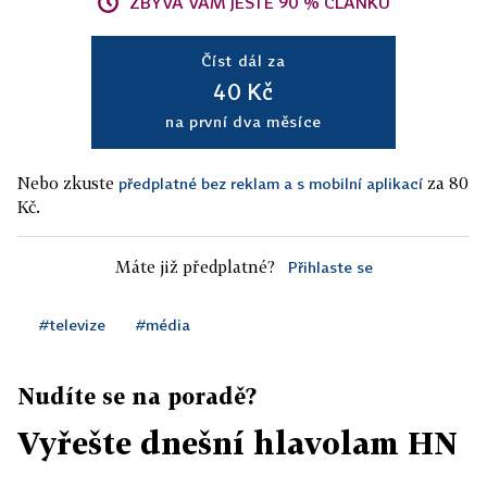
ZBÝVÁ VÁM JEŠTĚ 90 % ČLÁNKU
Číst dál za
40 Kč
na první dva měsíce
Nebo zkuste
za 80
předplatné bez reklam a s mobilní aplikací
Kč.
Máte již předplatné?
Přihlaste se
#televize
#média
Nudíte se na poradě?
Vyřešte dnešní hlavolam HN