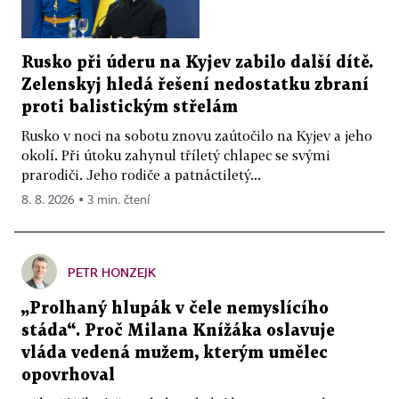
Rusko při úderu na Kyjev zabilo další dítě.
Zelenskyj hledá řešení nedostatku zbraní
proti balistickým střelám
Rusko v noci na sobotu znovu zaútočilo na Kyjev a jeho
okolí. Při útoku zahynul tříletý chlapec se svými
prarodiči. Jeho rodiče a patnáctiletý...
8. 8. 2026 ▪ 3 min. čtení
PETR HONZEJK
„Prolhaný hlupák v čele nemyslícího
stáda“. Proč Milana Knížáka oslavuje
vláda vedená mužem, kterým umělec
opovrhoval