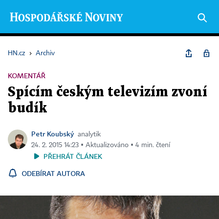
HN.cz
›
Archiv
KOMENTÁŘ
Spícím českým televizím zvoní
budík
Petr Koubský
analytik
24. 2. 2015 14:23 ▪ Aktualizováno ▪ 4 min. čtení
PŘEHRÁT ČLÁNEK
ODEBÍRAT AUTORA