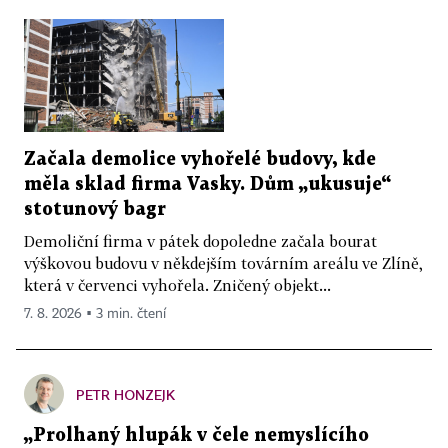
Začala demolice vyhořelé budovy, kde
měla sklad firma Vasky. Dům „ukusuje“
stotunový bagr
Demoliční firma v pátek dopoledne začala bourat
výškovou budovu v někdejším továrním areálu ve Zlíně,
která v červenci vyhořela. Zničený objekt...
7. 8. 2026 ▪ 3 min. čtení
PETR HONZEJK
„Prolhaný hlupák v čele nemyslícího