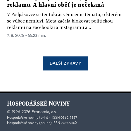
reklamu. A hlavní oběť je nečekaná
V Podpásovce se tentokrát věnujeme tématu, o kterém
se vůbec nemluví. Meta začala blokovat politickou
reklamu na Facebooku a Instagramu a...
7. 8. 2026 ▪ 55:23 min.
DALŠÍ ZPRÁVY
©
1996-2026
Economia, a.s.
Hospodářské noviny (print) ISSN 0862-9587
Hospodářské noviny (online) ISSN 2787-950X