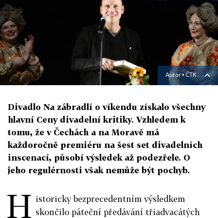
Autor ▪
ČTK
Divadlo Na zábradlí o víkendu získalo všechny
hlavní Ceny divadelní kritiky. Vzhledem k
tomu, že v Čechách a na Moravě má
každoročně premiéru na šest set divadelních
inscenací, působí výsledek až podezřele. O
jeho regulérnosti však nemůže být pochyb.
H
istoricky bezprecedentním výsledkem
skončilo páteční předávání třiadvacátých