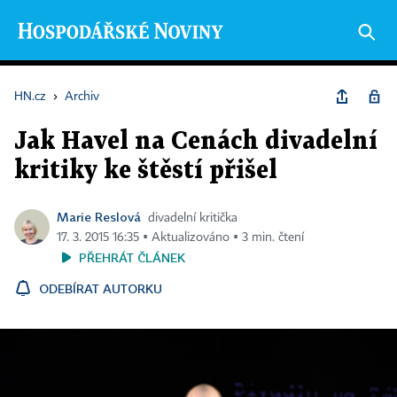
HN.cz
›
Archiv
Jak Havel na Cenách divadelní
kritiky ke štěstí přišel
Marie Reslová
divadelní kritička
17. 3. 2015 16:35 ▪ Aktualizováno ▪ 3 min. čtení
PŘEHRÁT ČLÁNEK
ODEBÍRAT AUTORKU