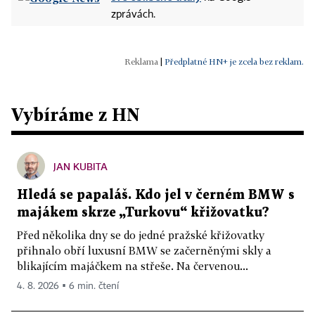
zprávách.
|
Předplatné HN+ je zcela bez reklam.
Vybíráme z HN
JAN KUBITA
Hledá se papaláš. Kdo jel v černém BMW s
majákem skrze „Turkovu“ křižovatku?
Před několika dny se do jedné pražské křižovatky
přihnalo obří luxusní BMW se začerněnými skly a
blikajícím majáčkem na střeše. Na červenou...
4. 8. 2026 ▪ 6 min. čtení