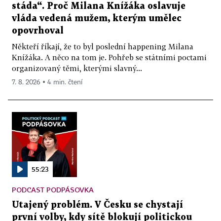
stáda“. Proč Milana Knížáka oslavuje
vláda vedená mužem, kterým umělec
opovrhoval
Někteří říkají, že to byl poslední happening Milana
Knížáka. A něco na tom je. Pohřeb se státními poctami
organizovaný těmi, kterými slavný...
7. 8. 2026 ▪ 4 min. čtení
55:23
PODCAST PODPÁSOVKA
Utajený problém. V Česku se chystají
první volby, kdy sítě blokují politickou