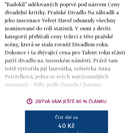
"Radoků" udělovaných poprvé pod názvem Ceny
divadelní kritiky. Pražské Divadlo Na zábradlí a
jeho inscenace Velvet Havel odsunuly všechny
nominované do rolí statistů. V osmi z devíti
kategorií přebírali ceny tvůrci z této pražské
scény, která se stala rovněž Divadlem roku.
Dokonce i ta zbývající cena pro Talent roku zčásti
patří divadlu na Anenském náměstí. Právě tam
totiž vytvořila její laureátka, režisérka Anna
Petrželková, jednu ze svých nejvýraznějších
inscenací – Báby podle Daniila Charmse.
ZBÝVÁ VÁM JEŠTĚ 80 % ČLÁNKU
Číst dál za
40 Kč