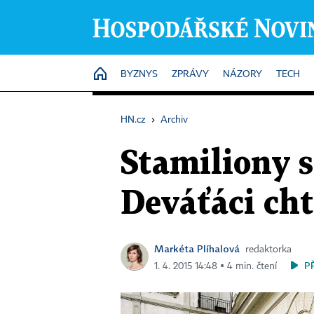
HOME
BYZNYS
ZPRÁVY
NÁZORY
TECH
HN.cz
›
Archiv
Stamiliony 
Deváťáci cht
Markéta Plíhalová
redaktorka
P
1. 4. 2015 14:48 ▪ 4 min. čtení