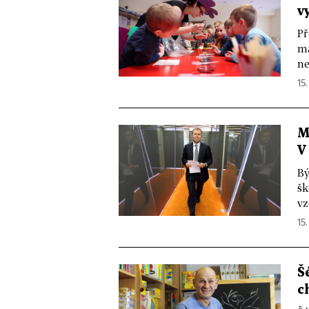
v
Př
ma
ne
15.
M
V
Bý
šk
vz
15.
Š
c