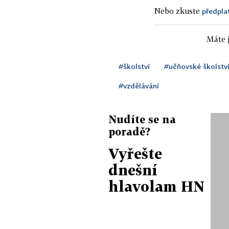
Nebo zkuste
předpla
Máte j
#školství
#učňovské školstv
#vzdělávání
Nudíte se na
poradě?
Vyřešte
dnešní
hlavolam HN