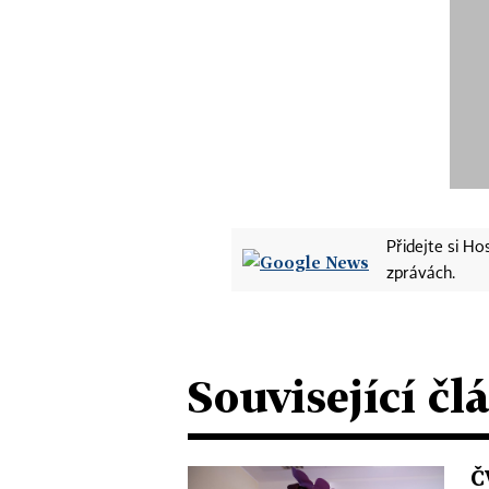
Přidejte si H
zprávách.
Související čl
Č