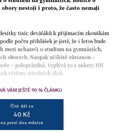
i o studium na gymnáziích. Rodiče o
 obory nestojí i proto, že často nemají
 desítky tisíc deváťáků k přijímacím zkouškám
podle počtu přihlášek je jisté, že i letos bude
h mezi uchazeči o studium na gymnáziích,
ch oborech. Naopak učiliště zůstanou –
poře – poloprázdná. Vyplývá to z ankety HN
teli většiny středních škol.
VÁ VÁM JEŠTĚ 90 % ČLÁNKU
Číst dál za
40 Kč
na první dva měsíce