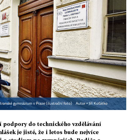
transké gymnázium v Praze (ilustrační foto)
Autor ▪
Jiří Koťátko
ní podpory do technického vzdělávání
ášek je jisté, že i letos bude nejvíce