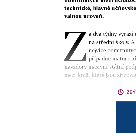
odmítnutých mezi uchazeč
technické, hlavně učňovské
valnou úroveň.
Z
a dva týdny vyrazí
na střední školy. A 
nejvíce odmítnutýc
případně maturitní
navzdory masivní státní pod
mezi kraji, které jsou zřizova
ZBÝ