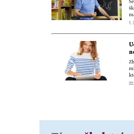
Šé
šk
má
1. 
U
n
Zh
ml
kt
22.