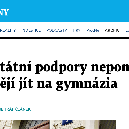
ARCHIV
REALITY
INVESTICE
PODCASTY
HRY
PročNe
D
státní podpory nepo
ějí jít na gymnázia
ŘEHRÁT ČLÁNEK