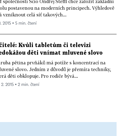
f společnosti Scio Ondřej Šteffl chce založit základní
olu postavenou na moderních principech. Výhledově
 vzniknout celá síť takových...
3. 2015 ▪ 5 min. čtení
čitelé: Kvůli tabletům či televizi
edokážou děti vnímat mluvené slovo
ruba pětina prvňáků má potíže s koncentrací na
uvené slovo. Jedním z důvodů je přemíra techniky,
erá děti obklopuje. Pro rodiče bývá...
 2. 2015 ▪ 2 min. čtení