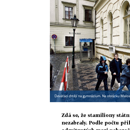
Deváťáci chtějí na gymnázium. Na obrázku Malos
Zdá se, že stamiliony stát
nezabraly. Podle počtu přihl