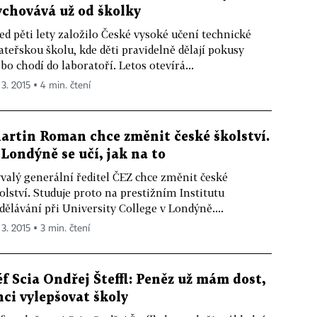
ychovává už od školky
ed pěti lety založilo České vysoké učení technické
teřskou školu, kde děti pravidelně dělají pokusy
bo chodí do laboratoří. Letos otevírá...
 3. 2015 ▪ 4 min. čtení
artin Roman chce změnit české školství.
 Londýně se učí, jak na to
valý generální ředitel ČEZ chce změnit české
olství. Studuje proto na prestižním Institutu
dělávání při University College v Londýně....
 3. 2015 ▪ 3 min. čtení
éf Scia Ondřej Šteffl: Peněz už mám dost,
hci vylepšovat školy