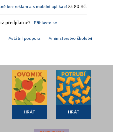
za 80 Kč.
tné bez reklam a s mobilní aplikací
iž předplatné?
Přihlaste se
í
#státní podpora
#ministerstvo školství
HRÁT
HRÁT