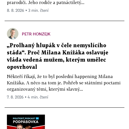
prarodiči. Jeho rodiče a patnáctiletý...
8. 8. 2026 ▪ 3 min. čtení
PETR HONZEJK
„Prolhaný hlupák v čele nemyslícího
stáda“. Proč Milana Knížáka oslavuje
vláda vedená mužem, kterým umělec
opovrhoval
Někteří říkají, že to byl poslední happening Milana
Knížáka. A něco na tom je. Pohřeb se státními poctami
organizovaný těmi, kterými slavný...
7. 8. 2026 ▪ 4 min. čtení