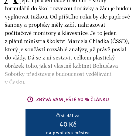
jejich průběh bude tradiční – stohy
formulářů do škol rozvezou dodávky a žáci je budou
vyplňovat tužkou. Od příštího roku by ale papírové
šanony a propisky měly začít nahrazovat
počítačové monitory a klávesnice. Je to jeden
z plánů ministra školství Marcela Chládka (ČSSD),
který je součástí rozsáhlé analýzy, již právě poslal
do vlády. Dá se z ní sestavit celkem plastický
obrázek toho, jak si vlastně kabinet Bohuslava
Sobotky představuje budoucnost vzdělávání
v Česku.
ZBÝVÁ VÁM JEŠTĚ 90 % ČLÁNKU
Číst dál za
40 Kč
na první dva měsíce