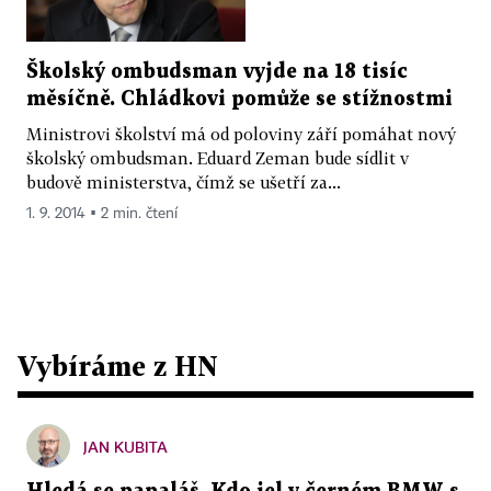
Školský ombudsman vyjde na 18 tisíc
měsíčně. Chládkovi pomůže se stížnostmi
Ministrovi školství má od poloviny září pomáhat nový
školský ombudsman. Eduard Zeman bude sídlit v
budově ministerstva, čímž se ušetří za...
1. 9. 2014 ▪ 2 min. čtení
Vybíráme z HN
JAN KUBITA