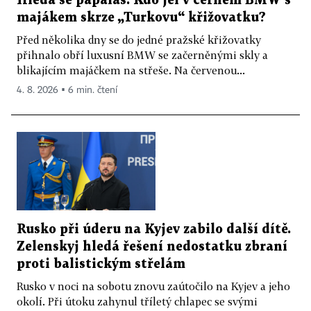
Hledá se papaláš. Kdo jel v černém BMW s
majákem skrze „Turkovu“ křižovatku?
Před několika dny se do jedné pražské křižovatky
přihnalo obří luxusní BMW se začerněnými skly a
blikajícím majáčkem na střeše. Na červenou...
4. 8. 2026 ▪ 6 min. čtení
Rusko při úderu na Kyjev zabilo další dítě.
Zelenskyj hledá řešení nedostatku zbraní
proti balistickým střelám
Rusko v noci na sobotu znovu zaútočilo na Kyjev a jeho
okolí. Při útoku zahynul tříletý chlapec se svými