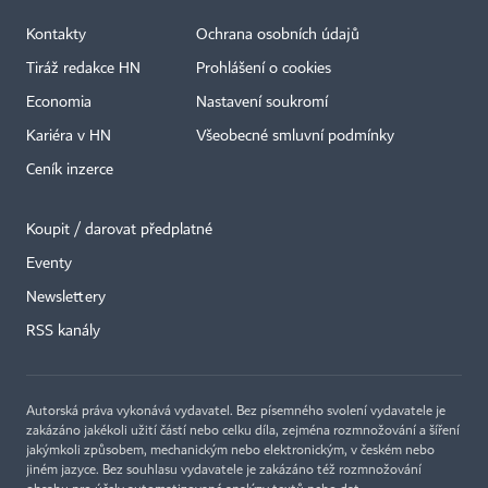
Kontakty
Ochrana osobních údajů
Tiráž redakce HN
Prohlášení o cookies
Economia
Nastavení soukromí
Kariéra v HN
Všeobecné smluvní podmínky
Ceník inzerce
Koupit / darovat předplatné
Eventy
Newslettery
RSS kanály
Autorská práva vykonává vydavatel. Bez písemného svolení vydavatele je
zakázáno jakékoli užití částí nebo celku díla, zejména rozmnožování a šíření
jakýmkoli způsobem, mechanickým nebo elektronickým, v českém nebo
jiném jazyce. Bez souhlasu vydavatele je zakázáno též rozmnožování