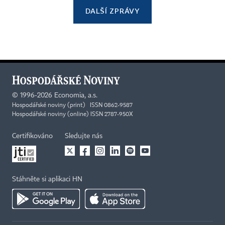
DALŠÍ ZPRÁVY
©
1996-2026
Economia, a.s.
Hospodářské noviny (print) ISSN 0862-9587
Hospodářské noviny (online) ISSN 2787-950X
Certifikováno
Sledujte nás
Stáhněte si aplikaci HN