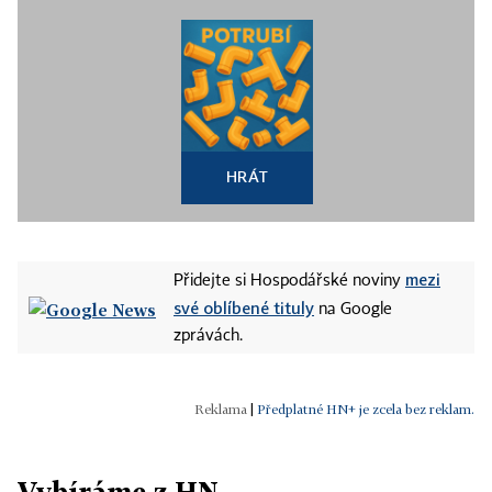
HRÁT
mezi
Přidejte si Hospodářské noviny
své oblíbené tituly
na Google
zprávách.
|
Předplatné HN+ je zcela bez reklam.
Vybíráme z HN