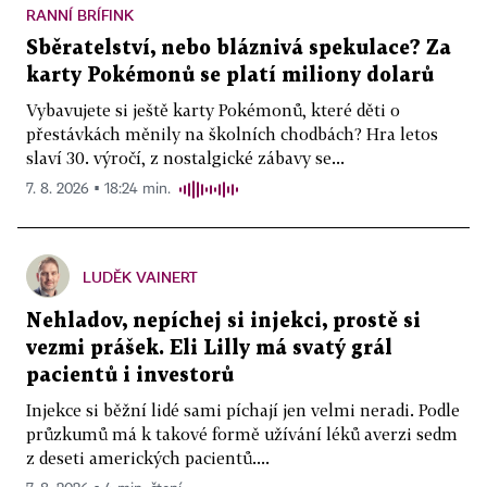
RANNÍ BRÍFINK
Sběratelství, nebo bláznivá spekulace? Za
karty Pokémonů se platí miliony dolarů
Vybavujete si ještě karty Pokémonů, které děti o
přestávkách měnily na školních chodbách? Hra letos
slaví 30. výročí, z nostalgické zábavy se...
7. 8. 2026 ▪ 18:24 min.
LUDĚK VAINERT
Nehladov, nepíchej si injekci, prostě si
vezmi prášek. Eli Lilly má svatý grál
pacientů i investorů
Injekce si běžní lidé sami píchají jen velmi neradi. Podle
průzkumů má k takové formě užívání léků averzi sedm
z deseti amerických pacientů....