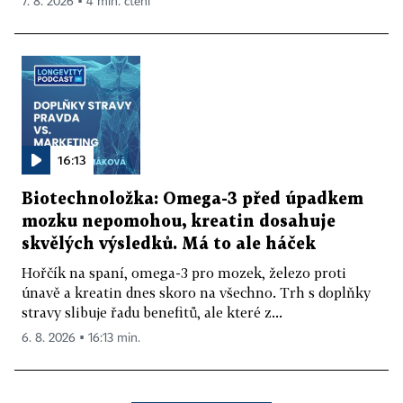
7. 8. 2026 ▪ 4 min. čtení
16:13
Biotechnoložka: Omega-3 před úpadkem
mozku nepomohou, kreatin dosahuje
skvělých výsledků. Má to ale háček
Hořčík na spaní, omega-3 pro mozek, železo proti
únavě a kreatin dnes skoro na všechno. Trh s doplňky
stravy slibuje řadu benefitů, ale které z...
6. 8. 2026 ▪ 16:13 min.