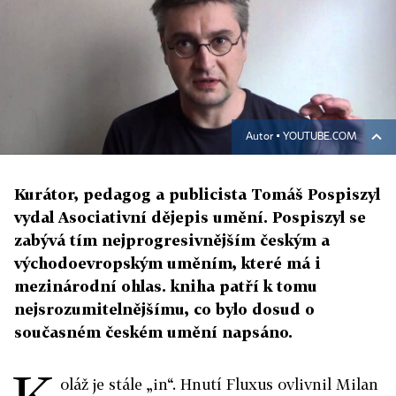
Autor ▪
YOUTUBE.COM
Kurátor, pedagog a publicista Tomáš Pospiszyl
vydal Asociativní dějepis umění. Pospiszyl se
zabývá tím nejprogresivnějším českým a
východoevropským uměním, které má i
mezinárodní ohlas. kniha patří k tomu
nejsrozumitelnějšímu, co bylo dosud o
současném českém umění napsáno.
oláž je stále „in“. Hnutí Fluxus ovlivnil Milan