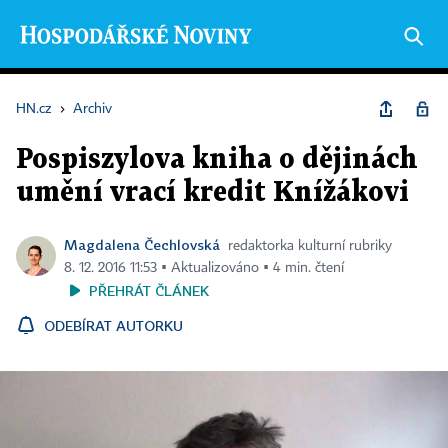
HN.cz
›
Archiv
Pospiszylova kniha o dějinách
umění vrací kredit Knížákovi
Magdalena Čechlovská
redaktorka kulturní rubriky
8. 12. 2016 11:53 ▪ Aktualizováno ▪ 4 min. čtení
PŘEHRÁT ČLÁNEK
ODEBÍRAT AUTORKU