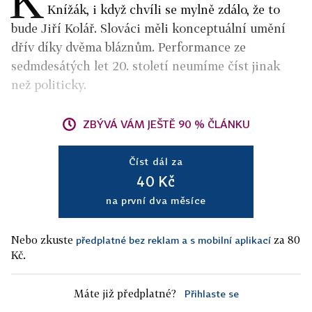
K
Knížák, i když chvíli se mylně zdálo, že to
bude Jiří Kolář. Slováci měli konceptuální umění
dřív díky dvěma bláznům. Performance ze
sedmdesátých let 20. století neumíme číst jinak
než politicky.
ZBÝVÁ VÁM JEŠTĚ 90 % ČLÁNKU
Číst dál za
40 Kč
na první dva měsíce
Nebo zkuste
za 80
předplatné bez reklam a s mobilní aplikací
Kč.
Máte již předplatné?
Přihlaste se