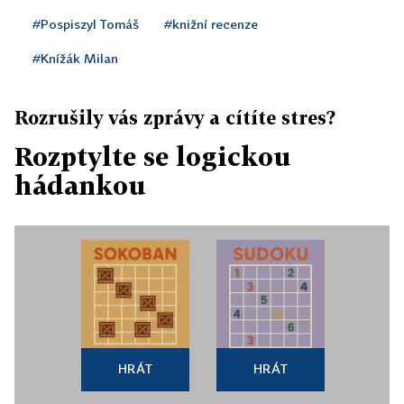
#Pospiszyl Tomáš
#knižní recenze
#Knížák Milan
Rozrušily vás zprávy a cítíte stres?
Rozptylte se logickou
hádankou
HRÁT
HRÁT