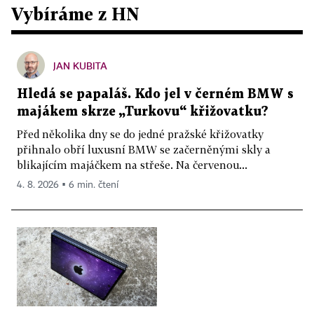
Vybíráme z HN
JAN KUBITA
Hledá se papaláš. Kdo jel v černém BMW s
majákem skrze „Turkovu“ křižovatku?
Před několika dny se do jedné pražské křižovatky
přihnalo obří luxusní BMW se začerněnými skly a
blikajícím majáčkem na střeše. Na červenou...
4. 8. 2026 ▪ 6 min. čtení