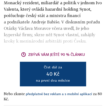
Monacký rezident, miliardář a politik v jednom Ivo
Valenta, který ovládá hazardní holding Synot,
pošťuchuje český stát a ministra financí
a podnikatele Andreje Babiše. V diskusním pořadu
Otázky Václava Moravce včera uvedl, že jeho
kyperské firmy, skrze něž Synot vlastní, zahájily
kroky k mezinárodní arbitráži proti Česku.
ZBÝVÁ VÁM JEŠTĚ 90 % ČLÁNKU
Číst dál za
40 Kč
na první dva měsíce
Nebo zkuste
za 80
předplatné bez reklam a s mobilní aplikací
Kč.