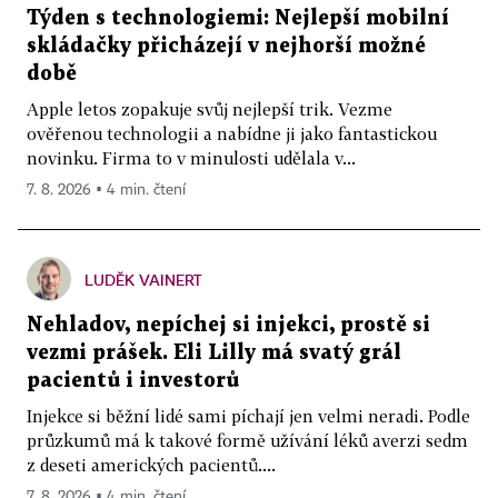
Týden s technologiemi: Nejlepší mobilní
skládačky přicházejí v nejhorší možné
době
Apple letos zopakuje svůj nejlepší trik. Vezme
ověřenou technologii a nabídne ji jako fantastickou
novinku. Firma to v minulosti udělala v...
7. 8. 2026 ▪ 4 min. čtení
LUDĚK VAINERT
Nehladov, nepíchej si injekci, prostě si
vezmi prášek. Eli Lilly má svatý grál
pacientů i investorů
Injekce si běžní lidé sami píchají jen velmi neradi. Podle
průzkumů má k takové formě užívání léků averzi sedm
z deseti amerických pacientů....
7. 8. 2026 ▪ 4 min. čtení