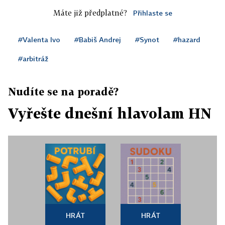
Máte již předplatné?
Přihlaste se
#Valenta Ivo
#Babiš Andrej
#Synot
#hazard
#arbitráž
Nudíte se na poradě?
Vyřešte dnešní hlavolam HN
HRÁT
HRÁT