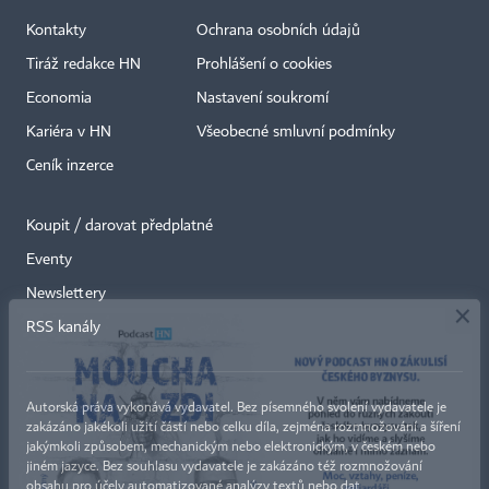
Kontakty
Ochrana osobních údajů
Tiráž redakce HN
Prohlášení o cookies
Economia
Nastavení soukromí
Kariéra v HN
Všeobecné smluvní podmínky
Ceník inzerce
Koupit / darovat předplatné
Eventy
×
Newslettery
RSS kanály
Autorská práva vykonává vydavatel. Bez písemného svolení vydavatele je
zakázáno jakékoli užití částí nebo celku díla, zejména rozmnožování a šíření
jakýmkoli způsobem, mechanickým nebo elektronickým, v českém nebo
jiném jazyce. Bez souhlasu vydavatele je zakázáno též rozmnožování
obsahu pro účely automatizované analýzy textů nebo dat